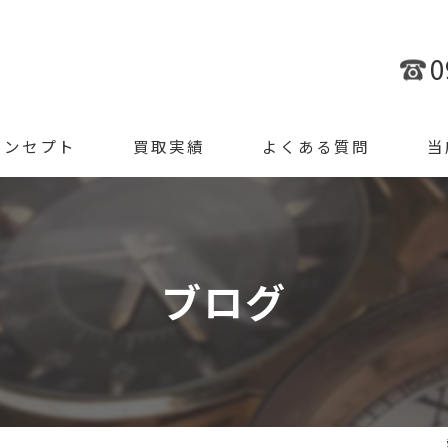
0
コンセプト
買取実績
よくある質問
当
金
ブラ
ブログ
腕時
ジュ
遺品