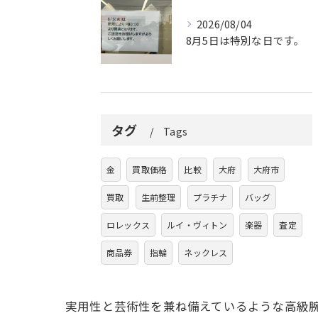
2026/08/04
8月5日は特別な日です。
タグ
Tags
金
買取価格
比較
大府
大府市
買取
生前整理
プラチナ
バッグ
ロレックス
ルイ・ヴィトン
楽器
査定
商品券
指輪
ネックレス
実用性と芸術性を兼ね備えているような高級