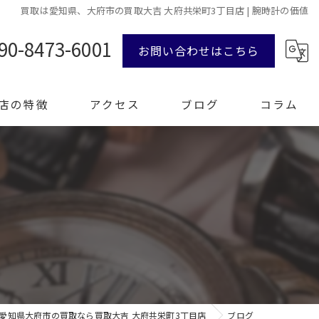
買取は愛知県、大府市の買取大吉 大府共栄町3丁目店 | 腕時計の価値
90-8473-6001
お問い合わせはこちら
店の特徴
アクセス
ブログ
コラム
ンド品
計
エリー
整理
愛知県大府市の買取なら買取大吉 大府共栄町3丁目店
ブログ