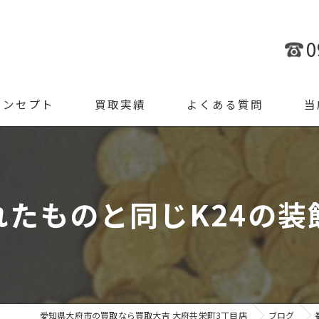
0
コンセプト
買取実績
よくある質問
当
金
ブラ
たものと同じK24の装飾
腕時
ジュ
遺品
愛知県大府市の買取なら買取大吉 大府共栄町3丁目店
ブログ