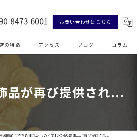
90-8473-6001
お問い合わせはこちら
店の特徴
アクセス
ブログ
コラム
ンド品
品が再び提供され...
計
エリー
整理
数週間前に持ち込まれたものと同じK24の装飾品が再び提供され...