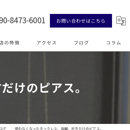
90-8473-6001
お問い合わせはこちら
店の特徴
アクセス
ブログ
コラム
ンド品
方だけのピアス。
計
エリー
整理
ログ
使わなくなったネックレス、指輪、片方だけのピアス。