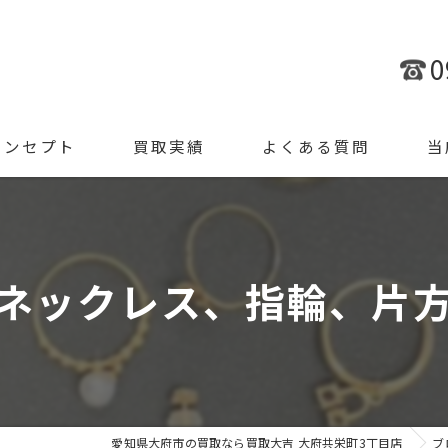
0
コンセプト
買取実績
よくある質問
当
金
ブラ
ネックレス、指輪、片
腕時
ジュ
遺品
愛知県大府市の買取なら買取大吉 大府共栄町3丁目店
ブ