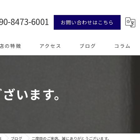
90-8473-6001
お問い合わせはこちら
店の特徴
アクセス
ブログ
コラム
ンド品
ございます。
計
エリー
整理
店
ブログ
二度目のご来店、誠にありがとうございます。