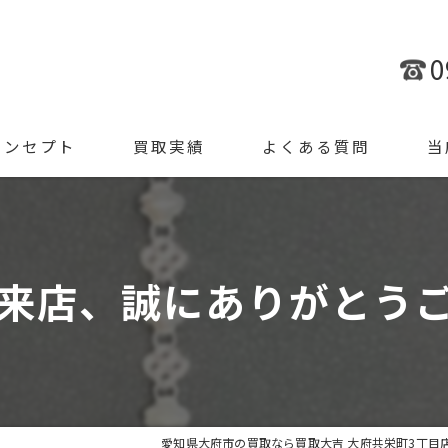
0
コンセプト
買取実績
よくある質問
当
金
ブラ
来店、誠にありがとう
腕時
ジュ
遺品
愛知県大府市の買取なら買取大吉 大府共栄町3丁目