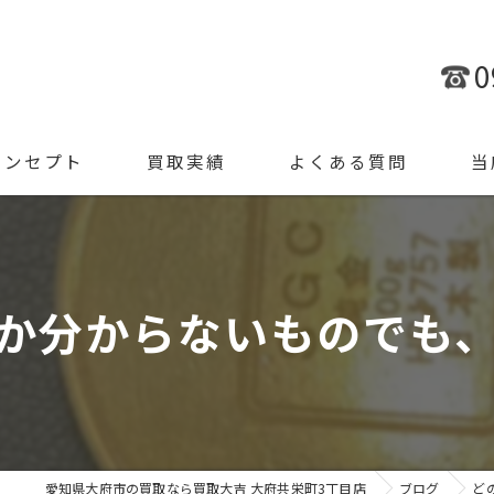
0
コンセプト
買取実績
よくある質問
当
金
ブラ
か分からないものでも、丁
腕時
ジュ
遺品
愛知県大府市の買取なら買取大吉 大府共栄町3丁目店
ブログ
ど