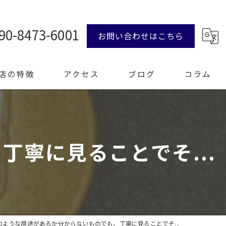
90-8473-6001
お問い合わせはこちら
店の特徴
アクセス
ブログ
コラム
ンド品
寧に見ることでそ...
計
エリー
整理
のような用途があるか分からないものでも、丁寧に見ることでそ...