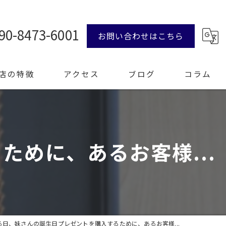
90-8473-6001
お問い合わせはこちら
店の特徴
アクセス
ブログ
コラム
ンド品
めに、あるお客様...
計
エリー
整理
る日、妹さんの誕生日プレゼントを購入するために、あるお客様...