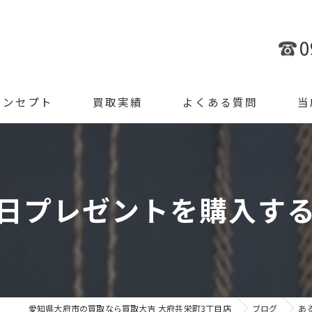
0
コンセプト
買取実績
よくある質問
当
金
ブラ
日プレゼントを購入するた
腕時
ジュ
遺品
愛知県大府市の買取なら買取大吉 大府共栄町3丁目店
ブログ
あ