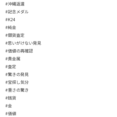
#沖縄返還
#記念メダル
#K24
#純金
#銀貨査定
#思いがけない発見
#価値の再確認
#貴金属
#査定
#驚きの発見
#宝探し気分
#重さの驚き
#銭貨
#金
#価値