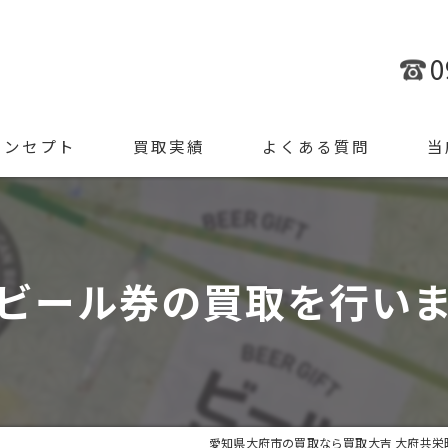
0
コンセプト
買取実績
よくある質問
当
金
ブラ
ビール券の買取を行い
腕時
ジュ
遺品
愛知県大府市の買取なら買取大吉 大府共栄