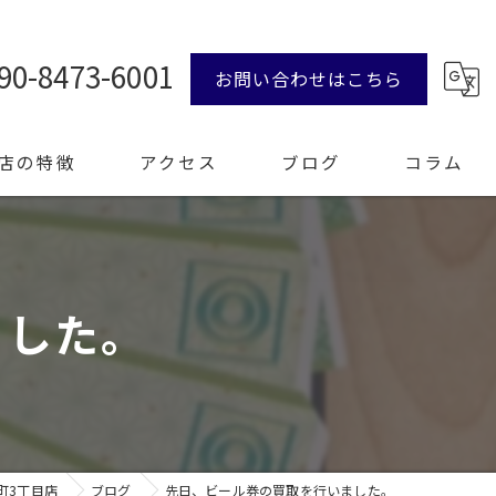
90-8473-6001
お問い合わせはこちら
店の特徴
アクセス
ブログ
コラム
ンド品
ました。
計
エリー
整理
町3丁目店
ブログ
先日、ビール券の買取を行いました。