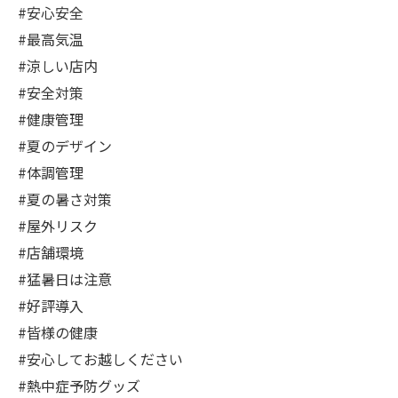
#安心安全
#最高気温
#涼しい店内
#安全対策
#健康管理
#夏のデザイン
#体調管理
#夏の暑さ対策
#屋外リスク
#店舗環境
#猛暑日は注意
#好評導入
#皆様の健康
#安心してお越しください
#熱中症予防グッズ