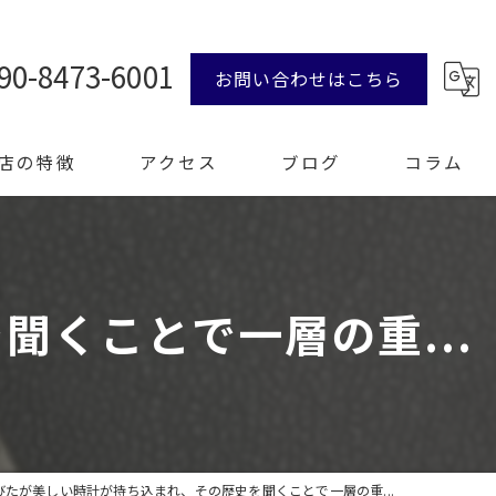
90-8473-6001
お問い合わせはこちら
店の特徴
アクセス
ブログ
コラム
ンド品
くことで一層の重...
計
エリー
整理
びたが美しい時計が持ち込まれ、その歴史を聞くことで一層の重...