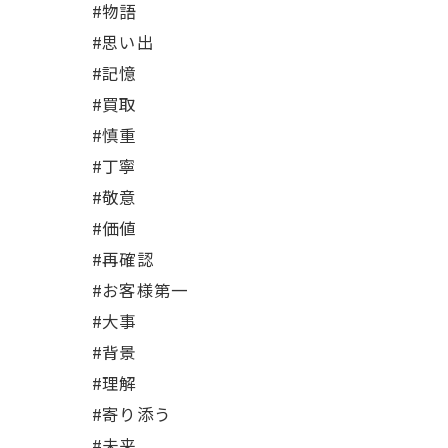
#物語
#思い出
#記憶
#買取
#慎重
#丁寧
#敬意
#価値
#再確認
#お客様第一
#大事
#背景
#理解
#寄り添う
#未来