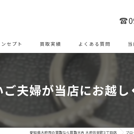
0
コンセプト
買取実績
よくある質問
当
金
ブラ
いご夫婦が当店にお越し
腕時
ジュ
遺品
愛知県大府市の買取なら買取大吉 大府共栄町3丁目店
ブロ