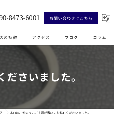
90-8473-6001
お問い合わせはこちら
店の特徴
アクセス
ブログ
コラム
ンド品
くださいました。
計
エリー
整理
グ
本日は、仲の良いご夫婦が当店にお越しくださいました。