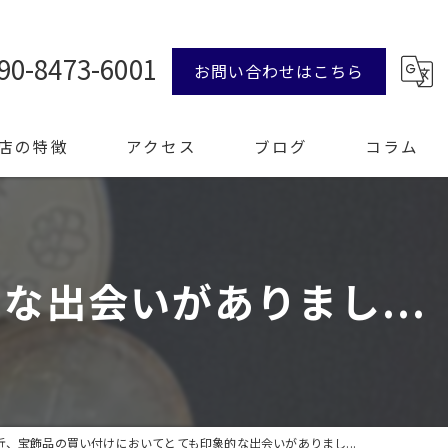
90-8473-6001
お問い合わせはこちら
店の特徴
アクセス
ブログ
コラム
ンド品
出会いがありまし...
計
エリー
整理
近、宝飾品の買い付けにおいてとても印象的な出会いがありまし...