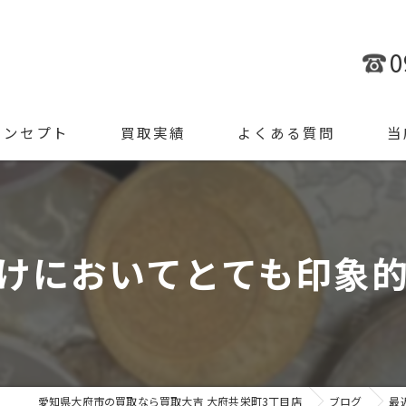
0
コンセプト
買取実績
よくある質問
当
金
ブラ
けにおいてとても印象的な
腕時
ジュ
遺品
愛知県大府市の買取なら買取大吉 大府共栄町3丁目店
ブログ
最