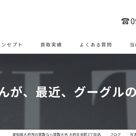
0
コンセプト
買取実績
よくある質問
当
金
ブラ
んが、最近、グーグルの口
腕時
ジュ
遺品
愛知県大府市の買取なら買取大吉 大府共栄町3丁目店
ブログ
写