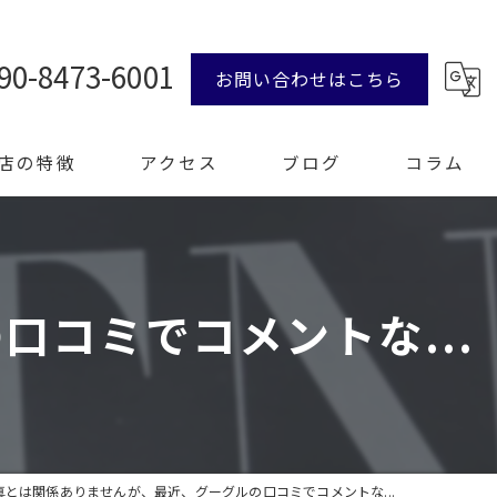
90-8473-6001
お問い合わせはこちら
店の特徴
アクセス
ブログ
コラム
ンド品
コミでコメントな...
計
エリー
整理
真とは関係ありませんが、最近、グーグルの口コミでコメントな...