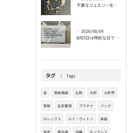
不要なジュエリーを眠らせていませんか？
2026/08/04
8月5日は特別な日です。
タグ
Tags
金
買取価格
比較
大府
大府市
買取
生前整理
プラチナ
バッグ
ロレックス
ルイ・ヴィトン
楽器
査定
商品券
指輪
ネックレス