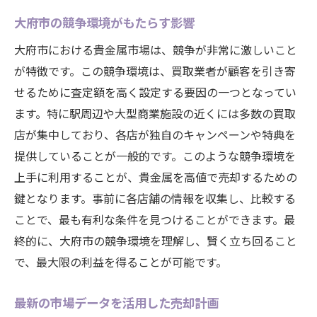
信頼できる情報源を見つける方法
大府市の競争環境がもたらす影響
高価買取を狙うなら大府市！貴金属売却の成功
大府市における貴金属市場は、競争が非常に激しいこと
法則
が特徴です。この競争環境は、買取業者が顧客を引き寄
成功者の事例とその秘訣
せるために査定額を高く設定する要因の一つとなってい
大府市の買取イベント参加のメリット
ます。特に駅周辺や大型商業施設の近くには多数の買取
売却のタイミングと市場動向の活用
店が集中しており、各店が独自のキャンペーンや特典を
大府市での買取交渉のポイント
提供していることが一般的です。このような競争環境を
信頼できる業者とのパートナーシップ
上手に利用することが、貴金属を高値で売却するための
鍵となります。事前に各店舗の情報を収集し、比較する
貴金属売却の成功体験をシェアする方法
ことで、最も有利な条件を見つけることができます。最
終的に、大府市の競争環境を理解し、賢く立ち回ること
で、最大限の利益を得ることが可能です。
最新の市場データを活用した売却計画