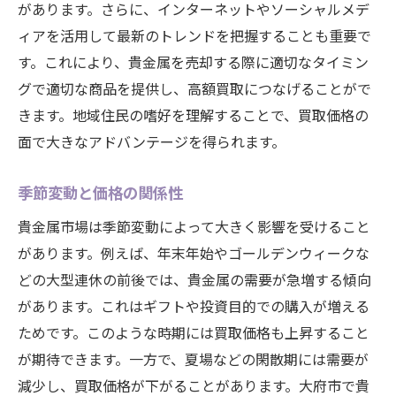
があります。さらに、インターネットやソーシャルメデ
貴金属の査定で高値を引き出すための具体的な
ィアを活用して最新のトレンドを把握することも重要で
コツ
す。これにより、貴金属を売却する際に適切なタイミン
査定前に準備すべきポイント
グで適切な商品を提供し、高額買取につなげることがで
貴金属のクリーニングとメンテナンス
きます。地域住民の嗜好を理解することで、買取価格の
査定の流れと重要なチェックポイント
面で大きなアドバンテージを得られます。
査定士とのコミュニケーションのコツ
季節変動と価格の関係性
査定価格をアップさせる交渉術
貴金属市場は季節変動によって大きく影響を受けること
複数の査定を受けるメリット
があります。例えば、年末年始やゴールデンウィークな
大府市の貴金属市場で高額買取を実現する方法
どの大型連休の前後では、貴金属の需要が急増する傾向
とは
があります。これはギフトや投資目的での購入が増える
市場のトレンドに合わせた売却タイミング
ためです。このような時期には買取価格も上昇すること
希少価値の高い貴金属を見極める
が期待できます。一方で、夏場などの閑散期には需要が
専門家のアドバイスを活用する
減少し、買取価格が下がることがあります。大府市で貴