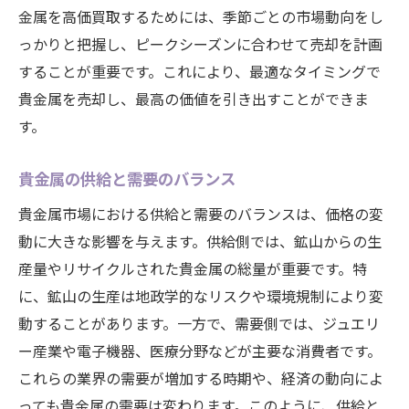
大府市の買取イベントやキャンペーンを利
金属を高価買取するためには、季節ごとの市場動向をし
用する
っかりと把握し、ピークシーズンに合わせて売却を計画
オンライン査定と店舗査定の使い分け
することが重要です。これにより、最適なタイミングで
信頼できる買取業者との長期的な関係構築
貴金属を売却し、最高の価値を引き出すことができま
す。
競争激しい大府市の買取店で最高値を狙うポイ
ント
貴金属の供給と需要のバランス
競争環境を活かした価格交渉術
貴金属市場における供給と需要のバランスは、価格の変
買取価格の比較と選択のコツ
動に大きな影響を与えます。供給側では、鉱山からの生
大府市の競争優位性を最大限に利用する
産量やリサイクルされた貴金属の総量が重要です。特
最高値を狙うためのタイミング戦略
に、鉱山の生産は地政学的なリスクや環境規制により変
専門知識を持つ業者を選ぶ理由
動することがあります。一方で、需要側では、ジュエリ
口コミと評判を参考にした業者選び
ー産業や電子機器、医療分野などが主要な消費者です。
貴金属の価値を最大限に引き出すための大府市
これらの業界の需要が増加する時期や、経済の動向によ
ガイド
っても貴金属の需要は変わります。このように、供給と