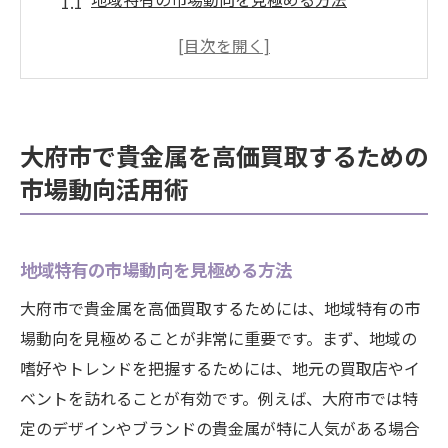
季節変動と価格の関係性
貴金属の供給と需要のバランス
市場動向を把握するための情報源
大府市の競争環境がもたらす影響
大府市で貴金属を高価買取するための
最新の市場データを活用した売却計画
市場動向活用術
信頼できる買取店の見つけ方と大府市特有のメ
リット
口コミと評価をチェックする方法
地域特有の市場動向を見極める方法
地元密着型の買取店の利点
大府市で貴金属を高価買取するためには、地域特有の市
大府市で有名な買取店の特徴
場動向を見極めることが非常に重要です。まず、地域の
嗜好やトレンドを把握するためには、地元の買取店やイ
店舗の認証と許可を確認する
ベントを訪れることが有効です。例えば、大府市では特
買取店の比較ポイント
定のデザインやブランドの貴金属が特に人気がある場合
大府市ならではのサービスとメリット