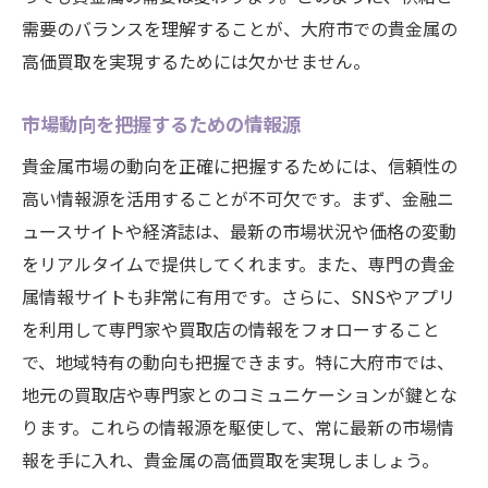
価値が高まる貴金属の特徴
需要のバランスを理解することが、大府市での貴金属の
高価買取を実現するためには欠かせません。
希少性と市場需要の関係
保管方法とその影響
市場動向を把握するための情報源
価値を高めるためのメンテナンス方法
貴金属市場の動向を正確に把握するためには、信頼性の
大府市の買取業者の活用法
高い情報源を活用することが不可欠です。まず、金融ニ
価値のある貴金属の見つけ方
ュースサイトや経済誌は、最新の市場状況や価格の変動
大府市で貴金属を売る際に知っておくべき重要
をリアルタイムで提供してくれます。また、専門の貴金
な情報
属情報サイトも非常に有用です。さらに、SNSやアプリ
買取の流れと注意点
を利用して専門家や買取店の情報をフォローすること
査定基準について知る
で、地域特有の動向も把握できます。特に大府市では、
大府市特有の買取規制と法律
地元の買取店や専門家とのコミュニケーションが鍵とな
ります。これらの情報源を駆使して、常に最新の市場情
トラブルを避けるためのポイント
報を手に入れ、貴金属の高価買取を実現しましょう。
高値で売るための情報収集方法