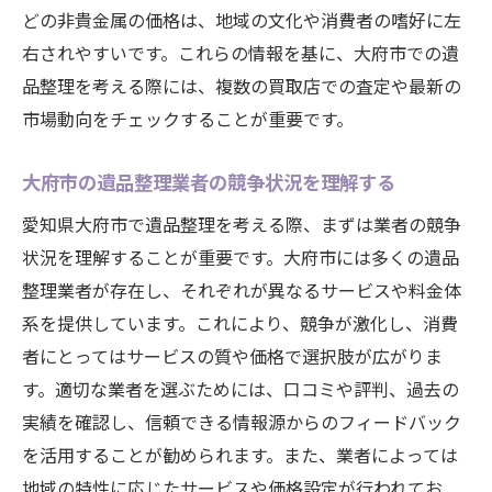
の機会
どの非貴金属の価格は、地域の文化や消費者の嗜好に左
地域住民の嗜好に基づいた効果的な売却ア
右されやすいです。これらの情報を基に、大府市での遺
プローチ
品整理を考える際には、複数の買取店での査定や最新の
大府市のフリーマーケットを活用した遺品
市場動向をチェックすることが重要です。
売却
大府市の遺品整理業者の競争状況を理解する
地元のネットワークを活かした遺品売却戦
略
愛知県大府市で遺品整理を考える際、まずは業者の競争
遺品整理をスムーズに進めるための大府市での
状況を理解することが重要です。大府市には多くの遺品
ヒント
整理業者が存在し、それぞれが異なるサービスや料金体
系を提供しています。これにより、競争が激化し、消費
計画的な遺品整理の進行ステップを学ぶ
者にとってはサービスの質や価格で選択肢が広がりま
大府市での遺品整理に役立つツールとリソ
す。適切な業者を選ぶためには、口コミや評判、過去の
ース
実績を確認し、信頼できる情報源からのフィードバック
効率的な遺品整理のための時間管理術
を活用することが勧められます。また、業者によっては
ストレスを軽減するためのメンタルケア方
地域の特性に応じたサービスや価格設定が行われてお