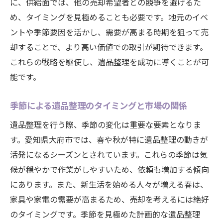
に、供給面では、他の売却希望者との競争を避けるた
地元自治体の支援制度を活用する方法
め、タイミングを見極めることも必要です。地元のイベ
地域に根ざした方法で大切な遺品を最適に売却
ントや季節要因を活かし、需要が高まる時期を狙って売
する
却することで、より高い価値での取引が期待できます。
大府市の遺品を高値で売却するための市場
これらの戦略を駆使し、遺品整理を成功に導くことが可
攻略法
能です。
地域のバイヤーとの関係を築くためのステ
季節による遺品整理のタイミングと市場の関係
ップ
地元での遺品オークション参加方法
遺品整理を行う際、季節の変化は重要な要素となりま
個人売買を成功させるための地元ネットワ
す。愛知県大府市では、春や秋が特に遺品整理の動きが
ーク活用
活発になるシーズンとされています。これらの季節は気
候が穏やかで作業がしやすいため、依頼も増加する傾向
大府市の遺品引き取りイベントを活用しよ
にあります。また、新生活を始める人々が増える春は、
う
家具や家電の需要が高まるため、売却を考えるには絶好
地域を巻き込んだ遺品の共同売却のメリッ
のタイミングです。季節を見極めた計画的な遺品整理
ト