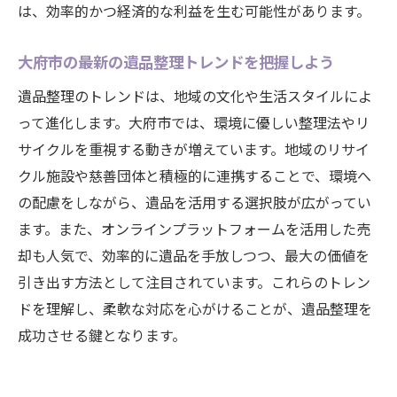
は、効率的かつ経済的な利益を生む可能性があります。
愛知県大府市で遺品整理を成功させるためのス
テップ
大府市の最新の遺品整理トレンドを把握しよう
初めての遺品整理で押さえておくべき基礎
遺品整理のトレンドは、地域の文化や生活スタイルによ
知識
って進化します。大府市では、環境に優しい整理法やリ
大府市での遺品整理プロセスの全体像を把
サイクルを重視する動きが増えています。地域のリサイ
握
クル施設や慈善団体と積極的に連携することで、環境へ
計画的かつ効率的に進めるためのタイムラ
の配慮をしながら、遺品を活用する選択肢が広がってい
イン
ます。また、オンラインプラットフォームを活用した売
遺族とのコミュニケーションを円滑にする
却も人気で、効率的に遺品を手放しつつ、最大の価値を
方法
引き出す方法として注目されています。これらのトレン
地元のサービスを最大限活用するためのガ
ドを理解し、柔軟な対応を心がけることが、遺品整理を
イド
成功させる鍵となります。
成功事例から学ぶ、遺品整理のベストプラ
クティス