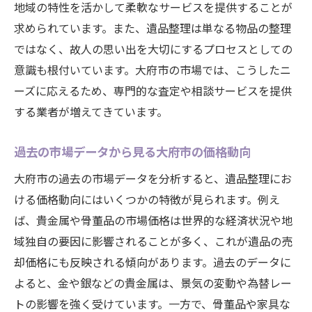
地域の特性を活かして柔軟なサービスを提供することが
リスト
求められています。また、遺品整理は単なる物品の整理
大府市の遺品整理業者の評価基準とは
ではなく、故人の思い出を大切にするプロセスとしての
信頼できる業者を選ぶための口コミ活用法
意識も根付いています。大府市の市場では、こうしたニ
ーズに応えるため、専門的な査定や相談サービスを提供
大府市での業者選びにおける重要な契約ポ
する業者が増えてきています。
イント
実際の利用者から学ぶ、業者選びの成功談
過去の市場データから見る大府市の価格動向
大府市で長年の実績を持つ遺品整理業者の
大府市の過去の市場データを分析すると、遺品整理にお
特徴
ける価格動向にはいくつかの特徴が見られます。例え
大府市の特性を活かした遺品の売却方法とは
ば、貴金属や骨董品の市場価格は世界的な経済状況や地
地域限定の需要に対応した売却法を考える
域独自の要因に影響されることが多く、これが遺品の売
大府市特有の文化に合わせた遺品整理の工
却価格にも反映される傾向があります。過去のデータに
夫
よると、金や銀などの貴金属は、景気の変動や為替レー
地元の祭事やイベントを利用した遺品販売
トの影響を強く受けています。一方で、骨董品や家具な