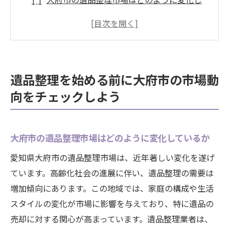
ているか
過去の市場データから見る大府市の価格動
向
大府市の遺品整理業者の競争状況を理解す
遺品整理を始める前に大府市の市場動
る
向をチェックしよう
地元の需要と供給に基づいた遺品整理のア
プローチ
季節による遺品整理のタイミングと市場の
大府市の遺品整理市場はどのように変化しているか
関係
愛知県大府市の遺品整理市場は、近年著しい変化を遂げ
大府市の最新の遺品整理トレンドを把握し
ています。高齢化社会の進展に伴い、遺品整理の需要は
よう
増加傾向にあります。この地域では、家庭の構成や生活
愛知県大府市で信頼できる遺品整理業者を見つ
スタイルの変化が市場に影響を与えており、特に遺品の
けるポイント
売却に対する関心が高まっています。遺品整理業者は、
評判の良い業者を見分けるためのチェック