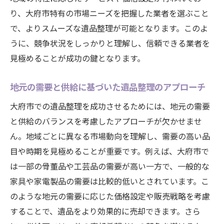
法
り、大府市特有の市場ニーズを把握した業者を選ぶこと
地元の専門家から学ぶ、遺品整理のノウハ
で、よりスムーズな遺品整理が可能となります。このよ
ウ
うに、競争状況をしっかりと理解し、信頼できる業者を
大府市での遺品整理に関するよくあるQ&A
見極めることが成功の鍵となります。
大府市での遺品整理で注意すべき地元特有のポ
地元の需要と供給に基づいた遺品整理のアプローチ
イント
大府市ならではの遺品整理における法的注
大府市での遺品整理を成功させるためには、地元の需要
意点
と供給のバランスを考慮したアプローチが欠かせませ
地域文化に配慮した遺品の取り扱い方
ん。地域ごとに異なる市場動向を理解し、需要の高い品
目や時期を見極めることが重要です。例えば、大府市で
大府市特有の風土を考慮した保管・搬出方
は一部の骨董品や工芸品の需要が高い一方で、一般的な
法
家具や家電製品の需要は比較的低いとされています。こ
地元の環境に適した遺品整理の実践例
のような地元の需要に応じた価格設定や販売戦略を考慮
大府市での遺品整理における地域コミュニ
することで、遺品をより効果的に売却できます。さら
ティの活用