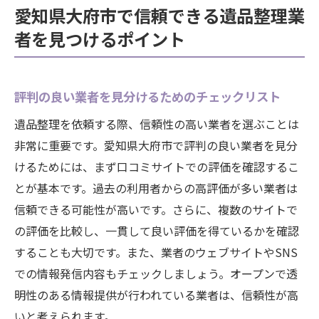
愛知県大府市で信頼できる遺品整理業
遺品整理のプロが教える大府市での効果的な売
者を見つけるポイント
却戦略
プロが教える大府市での遺品整理の秘訣
大府市での遺品の市場価値を見極める方法
評判の良い業者を見分けるためのチェックリスト
効果的なディスカウント戦略で売却を促進
遺品整理を依頼する際、信頼性の高い業者を選ぶことは
遺品整理のプロがすすめる地元広告活用法
非常に重要です。愛知県大府市で評判の良い業者を見分
大府市での売却実績を上げるための専門家
けるためには、まず口コミサイトでの評価を確認するこ
アドバイス
とが基本です。過去の利用者からの高評価が多い業者は
遺品のブランド力を高めるためのプロモー
信頼できる可能性が高いです。さらに、複数のサイトで
ション方法
の評価を比較し、一貫して良い評価を得ているかを確認
することも大切です。また、業者のウェブサイトやSNS
での情報発信内容もチェックしましょう。オープンで透
明性のある情報提供が行われている業者は、信頼性が高
いと考えられます。