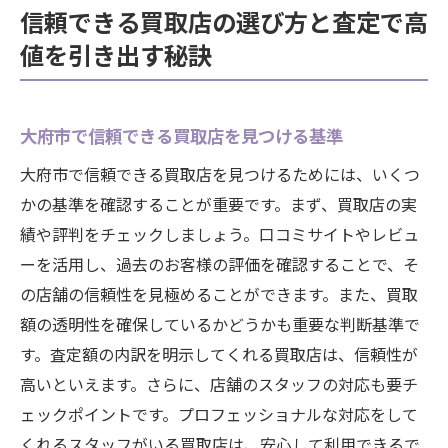
信頼できる買取店の選び方と査定で高
備
値を引き出す秘訣
買取査定で最大限の価値を引き出すためのプロ
のアドバイス
査定で価値を引き出すためのプロのゴール
大府市で信頼できる買取店を見つける基準
ドルール
大府市で信頼できる買取店を見つけるためには、いくつ
大府市の買取査定プロが教える高値のコツ
かの基準を確認することが重要です。まず、買取店の実
査定前に行うべき効果的なアイテムの準備
績や評判をチェックしましょう。口コミサイトやレビュ
法
ーを活用し、過去のお客様の評価を確認することで、そ
大府市での買取査定を成功へ導くプロの視
の店舗の信頼性を見極めることができます。また、買取
点
額の透明性を確保しているかどうかも重要な判断基準で
買取査定プロが勧める最適なアプローチ
す。査定額の内訳を明示してくれる買取店は、信頼性が
査定で最大の価値を確保するための交渉術
高いといえます。さらに、店舗のスタッフの対応も要チ
ェックポイントです。プロフェッショナルな対応をして
くれるスタッフがいる買取店は、安心して利用できるで