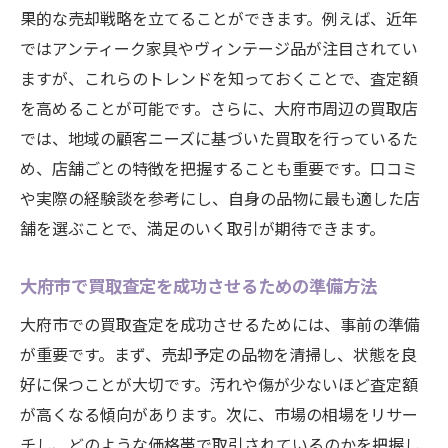
コツ
果的な売却戦略を立てることができます。例えば、近年
市場動向を活かした買取査定のタイミング
ではアンティーク家具やヴィンテージ品が注目されてい
選び
ますが、これらのトレンドを知っておくことで、査定額
競合する買取店との比較分析による戦略策
を高めることが可能です。さらに、大府市周辺の買取店
定
では、地域の顧客ニーズに基づいた買取を行っているた
め、店舗ごとの特徴を把握することも重要です。口コミ
地域市場をリサーチするための有効なツー
や実際の経験談を参考にし、自身の品物に最も適した店
ル
舗を選ぶことで、満足のいく取引が期待できます。
大府市での買取査定で失敗しないためのチェッ
クポイント
大府市で買取査定を成功させるための準備方法
査定前に検討すべき大府市の買取条件
大府市での買取査定を成功させるためには、事前の準備
大府市での買取査定における落とし穴を回
が重要です。まず、売却予定の品物を清掃し、状態を良
避する
好に保つことが大切です。汚れや傷が少ないほど査定額
買取査定の前に確認すべき契約内容のポイ
が高くなる傾向があります。次に、市場の相場をリサー
ント
チし、どのような価格帯で取引されているのかを把握し