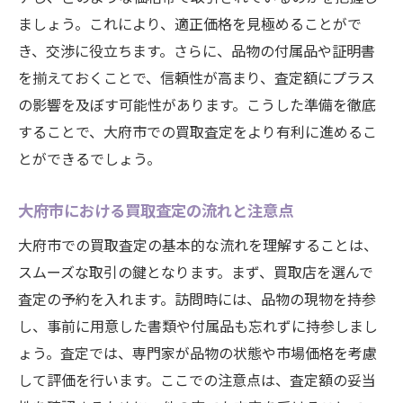
大府市での査定価格を上げるための前準備
ましょう。これにより、適正価格を見極めることがで
買取査定の際に必要な書類とその準備方法
き、交渉に役立ちます。さらに、品物の付属品や証明書
大府市での査定結果に満足するための心得
を揃えておくことで、信頼性が高まり、査定額にプラス
大府市固有の市場動向を活用した買取戦略を探
の影響を及ぼす可能性があります。こうした準備を徹底
る
することで、大府市での買取査定をより有利に進めるこ
とができるでしょう。
大府市の市場動向を読み解くための基本ス
テップ
大府市における買取査定の流れと注意点
地域の経済状況が買取査定に与える影響と
は
大府市での買取査定の基本的な流れを理解することは、
スムーズな取引の鍵となります。まず、買取店を選んで
大府市での買取戦略に役立つ最新トレンド
査定の予約を入れます。訪問時には、品物の現物を持参
情報
し、事前に用意した書類や付属品も忘れずに持参しまし
市場動向を活用した賢い売却タイミングの
ょう。査定では、専門家が品物の状態や市場価格を考慮
見極め方
して評価を行います。ここでの注意点は、査定額の妥当
大府市の市場分析による買取価格交渉の実