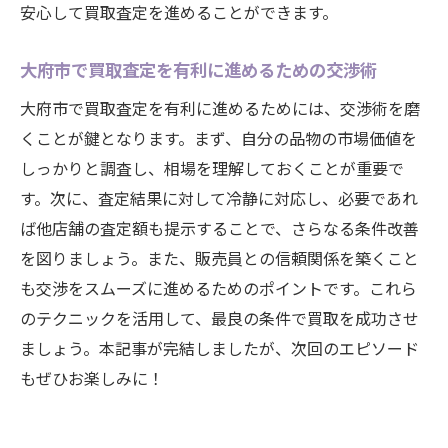
安心して買取査定を進めることができます。
重要性
大府市での買取査定前にすべき時期調査の
大府市で買取査定を有利に進めるための交渉術
方法
大府市で買取査定を有利に進めるためには、交渉術を磨
大府市での買取査定で知っておくべき重要なポ
くことが鍵となります。まず、自分の品物の市場価値を
イント
しっかりと調査し、相場を理解しておくことが重要で
大府市での査定前に確認すべき重要な法律
す。次に、査定結果に対して冷静に対応し、必要であれ
事項
ば他店舗の査定額も提示することで、さらなる条件改善
買取査定に影響を与える要素とその対策
を図りましょう。また、販売員との信頼関係を築くこと
大府市で買取査定を受ける際の心得とすす
も交渉をスムーズに進めるためのポイントです。これら
め方
のテクニックを活用して、最良の条件で買取を成功させ
査定前に知っておくべき大府市の買取条件
ましょう。本記事が完結しましたが、次回のエピソード
買取査定の際に注意するべき契約のポイン
もぜひお楽しみに！
ト
大府市で買取査定の成功を収めるための準