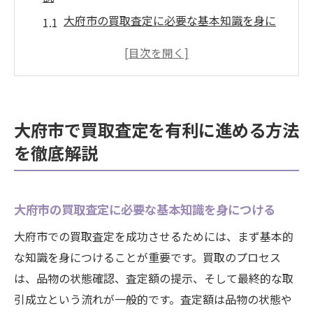
大府市の買取査定に必要な基本知識を身に
つける
大府市での買取査定における市場調査の重
要性
大府市で買取査定を成功させるための準備
大府市で買取査定を有利に進める方法
方法
を徹底解説
大府市における買取査定の流れと注意点
大府市での買取査定で知っておくべき法的
事項
大府市の買取査定に必要な基本知識を身につける
大府市で買取査定を有利に進めるための交
大府市での買取査定を成功させるためには、まず基本的
渉術
な知識を身につけることが重要です。買取のプロセス
信頼できる買取店の選び方と査定で高値を引き
は、品物の状態確認、査定額の提示、そして最終的な取
出す秘訣
引成立という流れが一般的です。査定額は品物の状態や
大府市で信頼できる買取店を見つける基準