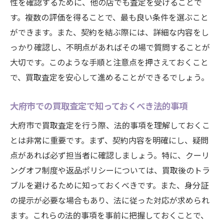
性を確認するために、他の店でも査定を受けることで
践例
す。複数の評価を得ることで、最も良い条件を選ぶこと
市場動向を基にした買取査定の成功事例の
ができます。また、契約を結ぶ際には、詳細な内容をし
紹介
っかり確認し、不明点があればその場で質問することが
買取査定を成功に導くための最適なタイミング
大切です。このような手順と注意点を押さえておくこと
の見極め方
で、買取査定を安心して進めることができるでしょう。
大府市で最適な買取査定のタイミングを見
つける
大府市での買取査定で知っておくべき法的事項
季節やイベントによる買取査定の影響を理
大府市で買取査定を行う際、法的事項を理解しておくこ
解する
とは非常に重要です。まず、契約内容を明確にし、疑問
大府市の市場動向に基づいたタイミング戦
点があれば必ず担当者に確認しましょう。特に、クーリ
略
ングオフ制度や返品ポリシーについては、買取後のトラ
買取査定における価格の変動要因を把握す
ブルを避けるために知っておくべきです。また、身分証
る
の提示が必要な場合もあり、法に従った対応が求められ
ます。これらの法的事項を事前に把握しておくことで、
最適な査定時期を選ぶためのデータ分析の