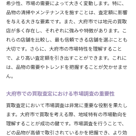
希少性、市場の需要によって大きく変動します。特に、
査定前に知っておくべき買取店の評価方法
品物の清掃やメンテナンスを施すことは、査定額に影響
大府市での買取店選びのポイントとヒント
を与える大きな要素です。また、大府市では地元の買取
店が多く存在し、それぞれに強みや特徴があります。こ
査定で高値を引き出すための具体的な交渉
れらの店舗を比較し、最も信頼できる店舗を選ぶことも
テクニック
大切です。さらに、大府市の市場特性を理解すること
買取店の信頼性を確認するための質問リス
で、より高い査定額を引き出すことができます。これに
ト
は、品物の需要やトレンドを把握することが欠かせませ
初めての買取査定で失敗しないためのアド
ん。
バイス
地域市場を理解して大府市で賢く買取査定を実
大府市での買取査定における市場調査の重要性
現する
買取査定において市場調査は非常に重要な役割を果たし
大府市市場の特性を活かした買取査定戦略
ます。大府市で買取を考える際、地域特有の市場動向を
地域市場を理解することのメリットと方法
理解することが成功の鍵です。市場調査を行うことで、
大府市特有の需要と供給を踏まえた買取の
どの品物が高値で取引されているかを把握でき、より効