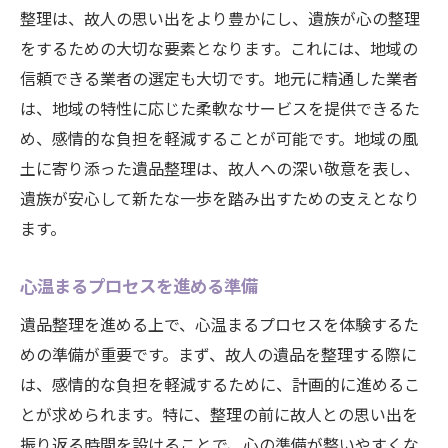
法律専門家に相談するタイミング
整理は、故人の思い出をより豊かにし、遺族が心の整理
必要書類の準備と保管
をするための大切な要素となります。これには、地域の
信頼できる業者の選定も大切です。地元に精通した業者
遺品整理で心の負担を軽減するためのヒント
は、地域の特性に応じた柔軟なサービスを提供できるた
感情的負担を軽くする方法
め、感情的な負担を軽減することが可能です。地域の風
整理を進めるための心構え
土に寄り添った遺品整理は、故人への深い敬意を表し、
家族の心を支えるコミュニケーション
遺族が安心して新たな一歩を踏み出すための支えとなり
思い出を肯定するアプローチ
ます。
感情を整理するための具体策
心温まるプロセスを進める準備
心の整理を助けるサポート体制
家族で共有する遺品に込められたストーリー
遺品整理を進める上で、心温まるプロセスを体験するた
遺品が伝える家族の歴史
めの準備が重要です。まず、故人の遺品を整理する際に
は、感情的な負担を軽減するために、計画的に進めるこ
思い出を次世代に語り継ぐ
とが求められます。特に、整理の前に故人との思い出を
ストーリーを共有する時間を作る
振り返る時間を設けることで、心の準備が整いやすくな