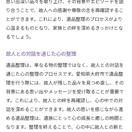
思い出を胸に前進する方法
思い出深い品々を取り上げ、その背景やエピソードを語
り合うことで、故人への感謝や尊敬の念を再確認するこ
心に寄り添う整理のメリット
とができます。これにより、遺品整理のプロセスがより
未来に向けた心の整理術
心温まるものとなり、家族との絆を深めるきっかけとな
新たな日常へのステップ
るでしょう。
故人との対話を通じた心の整理
遺品整理は、単なる物の整理ではなく、故人との対話を
通じた心の整理のプロセスです。愛知県大府市で遺品整
理を行う際には、故人が残した品々を見つめ直し、その
背景にある思い出やメッセージを受け取ることが重要で
す。これにより、故人との絆を再確認し、心の中での対
話を深めることができます。故人の思いを感じながら進
める遺品整理は、遺族にとって心の成長と癒しの時間と
なります。整理を終えることで、心の中に故人との新た