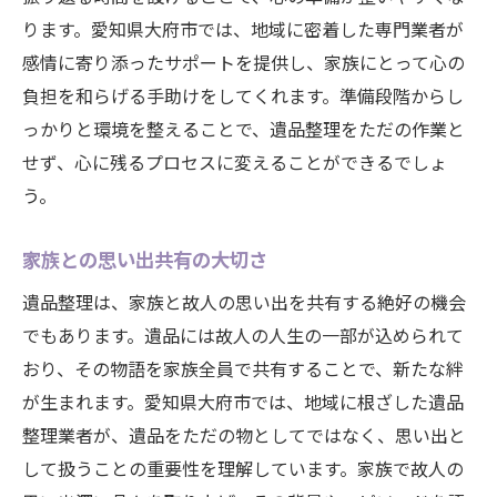
遺品と共に振り返る故人の人生
ります。愛知県大府市では、地域に密着した専門業者が
家族の絆を深める機会
感情に寄り添ったサポートを提供し、家族にとって心の
遺品が教えてくれる新たな発見
負担を和らげる手助けをしてくれます。準備段階からし
安心して遺品整理を進めるための重要ポイント
っかりと環境を整えることで、遺品整理をただの作業と
計画的に進めるためのガイド
せず、心に残るプロセスに変えることができるでしょ
う。
家族全員の意見を尊重する
効率的な整理のためのステップ
家族との思い出共有の大切さ
安心感を得るための準備
遺品整理は、家族と故人の思い出を共有する絶好の機会
信頼できるサポート体制の確立
でもあります。遺品には故人の人生の一部が込められて
整理後の新しい日常への移行
おり、その物語を家族全員で共有することで、新たな絆
心に寄り添う遺品整理で新たな一歩を踏み出す
が生まれます。愛知県大府市では、地域に根ざした遺品
遺品整理がもたらす心の変化
整理業者が、遺品をただの物としてではなく、思い出と
新しい生活に向けた準備
して扱うことの重要性を理解しています。家族で故人の