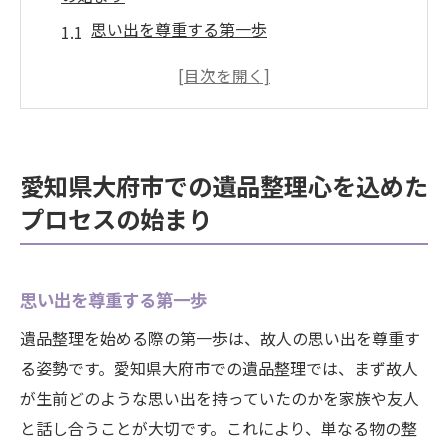
思い出を尊重する第一歩
地域に根ざした遺品整理の重要性
心温まるプロセスを進める準備
家族との思い出共有の大切さ
故人との対話を通じた心の整理
愛知県大府市での遺品整理心を込めた
スムーズな遺品整理への道筋
プロセスの始まり
故人の思い出を大切にするための遺品整理の進
め方
思い出を形に残す方法
思い出を尊重する第一歩
遺品整理の基本ステップ
遺品整理を始める際の第一歩は、故人の思い出を尊重す
心に寄り添う整理術
る姿勢です。愛知県大府市での遺品整理では、まず故人
が生前どのような思い出を持っていたのかを家族や友人
思い出の品の選別方法
と話し合うことが大切です。これにより、単なる物の整
家族が協力して進めるコツ