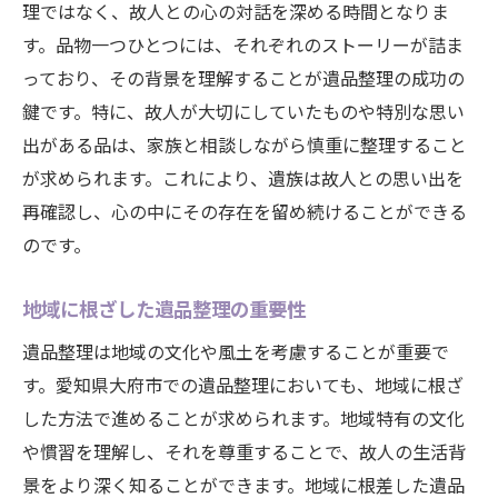
理ではなく、故人との心の対話を深める時間となりま
思い出を次世代へ引き継ぐ
す。品物一つひとつには、それぞれのストーリーが詰ま
地元で信頼される遺品整理業者の選び方
っており、その背景を理解することが遺品整理の成功の
信頼できる業者の特徴
鍵です。特に、故人が大切にしていたものや特別な思い
地元の口コミを活用する
出がある品は、家族と相談しながら慎重に整理すること
遺品整理業者の選定基準
が求められます。これにより、遺族は故人との思い出を
安心して依頼できるポイント
再確認し、心の中にその存在を留め続けることができる
のです。
業者とのコミュニケーションの重要性
プロのサポートを受けるメリット
地域に根ざした遺品整理の重要性
法律的な手続きを押さえた遺品整理の注意点
遺品整理は地域の文化や風土を考慮することが重要で
法的手続きの基本を理解する
す。愛知県大府市での遺品整理においても、地域に根ざ
相続手続きでの重要ポイント
した方法で進めることが求められます。地域特有の文化
未然にトラブルを防ぐために
や慣習を理解し、それを尊重することで、故人の生活背
遺産分割協議の進め方
景をより深く知ることができます。地域に根差した遺品