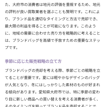
た、大府市の消費者は地元の評価を重視するため、地元
大府市で評価の高い買取店リスト
の評判が良い買取業者を選ぶことも賢明です。これによ
顧客レビューを参考にする利点
り、ブランド品を適切なタイミングと方法で売却でき、
買取店のサービス内容を比較
最大限の利益を得ることが可能になります。このよう
査定前に知っておくべきこと
に、地域の需要に合わせた売り方を戦略的に考えること
店舗とのコミュニケーションの重要性
は、ブランドバッグを高値で手放すための重要なステッ
プです。
大府市の市場動向を活かしてブランドバッグを
高値で売る秘訣
季節に応じた販売戦略の立て方
最新の流行をキャッチする方法
ブランドバッグの売却を考える際、季節ごとの戦略を立
地域の消費者動向を分析する
てることが重要です。夏には軽やかなデザインのバッグ
ブランドバッグの需要ピークを狙う
が人気となり、冬にはしっかりした素材のものが好まれ
トレンドを先取りした売却戦略
る傾向があります。愛知県大府市では、特に季節の変わ
ブランド品の価格変動を予測する
り目に新しい商品への買い替えを考える消費者が多く、
大府市に特化したマーケティング手法
そのタイミングを狙ってブランド品を売却することで、