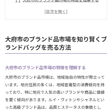
地域の需要に合わせた売り方を考える
季節に応じた販売戦略の立て方
ローカル市場動向を調べるためのヒント
ブランドバッグの価値を高めるための保管
大府市のブランド品市場を知り賢くブ
法
ランドバッグを売る方法
信頼できる情報源を活用する
ブランド品を高値で売却するための大府市なら
ではの秘訣
大府市のブランド品市場の特徴を理解する
大府市の人気ブランドを把握する
大府市のブランド品市場は、地域独自の特性が際立って
競合を意識した価格設定のポイント
います。地元住民の多くは、地域密着型の消費傾向を持
査定を有利に進めるための準備
っており、特に地元で人気の高いブランドや商品に価値
を置く傾向があります。ルイ・ヴィトンやシャネルとい
プロが教える交渉テクニック
った高級ブランド品は、品質とステータスの象徴とし
特定のブランドで高値を狙う方法