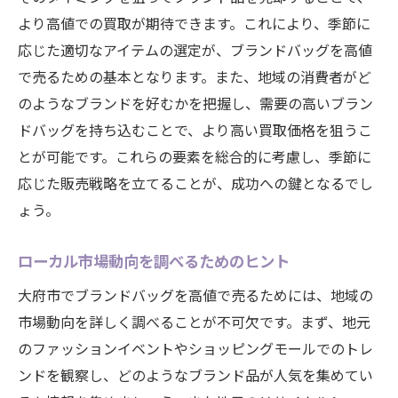
ブランド品を賢く売るために知っておくべき大
より高値での買取が期待できます。これにより、季節に
府市の市場情報
応じた適切なアイテムの選定が、ブランドバッグを高値
市場情報収集のためのリソース活用
で売るための基本となります。また、地域の消費者がど
のようなブランドを好むかを把握し、需要の高いブラン
競合分析による戦略の見直し
ドバッグを持ち込むことで、より高い買取価格を狙うこ
ブランド品の価値を左右する要素
とが可能です。これらの要素を総合的に考慮し、季節に
大府市の市場特性を理解する
応じた販売戦略を立てることが、成功への鍵となるでし
売却に適したタイミングを知る
ょう。
地域限定キャンペーンの活用法
大府市でのブランドバッグ売却を成功させるた
ローカル市場動向を調べるためのヒント
めの重要なステップ
大府市でブランドバッグを高値で売るためには、地域の
売却までの計画を立てる
市場動向を詳しく調べることが不可欠です。まず、地元
具体的なアクションプランの策定
のファッションイベントやショッピングモールでのトレ
顧客にアピールするための方法
ンドを観察し、どのようなブランド品が人気を集めてい