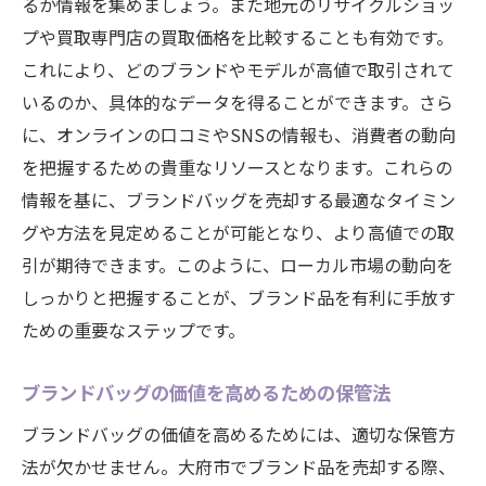
るか情報を集めましょう。また地元のリサイクルショッ
売却後のフォローアップの重要性
プや買取専門店の買取価格を比較することも有効です。
失敗しないためのリスク管理
これにより、どのブランドやモデルが高値で取引されて
長期的な視点でのブランド品の活用
いるのか、具体的なデータを得ることができます。さら
地域の特性を活かしたブランド品の賢い売却法
に、オンラインの口コミやSNSの情報も、消費者の動向
大府市の文化を理解した売却アプローチ
を把握するための貴重なリソースとなります。これらの
地域特有の購買心理を活用する
情報を基に、ブランドバッグを売却する最適なタイミン
ローカルイベントを利用した販売戦略
グや方法を見定めることが可能となり、より高値での取
引が期待できます。このように、ローカル市場の動向を
地元ネットワークを活かした売却
しっかりと把握することが、ブランド品を有利に手放す
ブランド品の差別化ポイントを強調する
ための重要なステップです。
地域密着型サービスの提供法
ブランドバッグの価値を高めるための保管法
ブランドバッグの価値を高めるためには、適切な保管方
法が欠かせません。大府市でブランド品を売却する際、