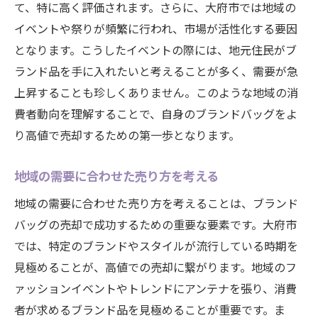
て、特に高く評価されます。さらに、大府市では地域の
売却時期を見極めるための指標
イベントや祭りが頻繁に行われ、市場が活性化する要因
大府市でブランドバッグを高額で手放すための
となります。こうしたイベントの際には、地元住民がブ
戦略
ランド品を手に入れたいと考えることが多く、需要が急
ブランドバッグ売却の成功事例を学ぶ
上昇することも珍しくありません。このような地域の消
市場分析に基づく価格設定
費者動向を理解することで、自身のブランドバッグをよ
オンラインとオフラインの販売チャネル活
り高値で売却するための第一歩となります。
用法
地域の需要に合わせた売り方を考える
保証書や付属品の重要性
大府市のプロフェッショナルに相談する利
地域の需要に合わせた売り方を考えることは、ブランド
点
バッグの売却で成功するための重要な要素です。大府市
では、特定のブランドやスタイルが流行している時期を
ターゲット顧客へのアプローチ方法
見極めることが、高値での売却に繋がります。地域のフ
ブランド品を最大限に活用する大府市の買取店
ァッションイベントやトレンドにアンテナを張り、消費
の選び方
者が求めるブランド品を見極めることが重要です。ま
信頼できる買取店の見極め方