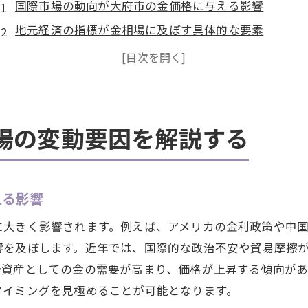
国際市場の動向が大府市の金価格に与える影響
地元経済の指標が金相場に及ぼす具体的な要素
政治的イベントが金価格の変動に及ぼす影響
日々のニュースが金相場にどのように影響するか
大府市に特有の要因が金価格に与える影響
季節的変動と金相場の関係性を探る
場の変動要因を解説する
金相場を見極めて大府市で効果的に金を売る方法
市場を知り尽くすための金相場の基礎知識
える影響
大府市で金を売るためのタイミングの選び方
効果的な金の売却戦略を立てる方法
に大きく影響されます。例えば、アメリカの金利政策や中
最新の金相場情報を収集する方法
響を及ぼします。近年では、国際的な政治不安や貿易摩擦
全資産としての金の需要が高まり、価格が上昇する傾向が
リスクを管理しつつ高値で売却する秘訣
タイミングを見極めることが可能となります。
信頼できる買取業者を選ぶポイント