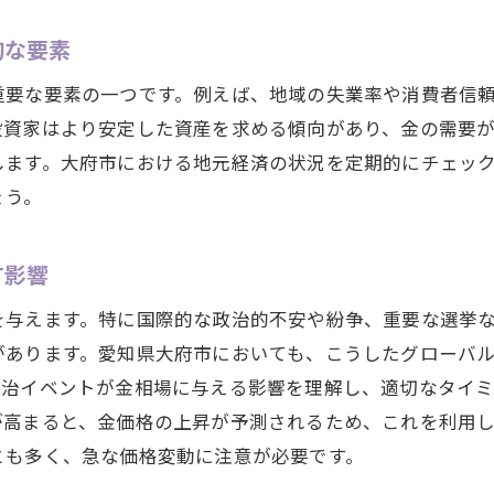
大府市の金相場情報を知って高値で金を売却する秘訣
的な要素
大府市での金相場情報の収集方法
重要な要素の一つです。例えば、地域の失業率や消費者信
高値買取を実現するための事前準備
投資家はより安定した資産を求める傾向があり、金の需要
買取業者との交渉を成功させるためのコツ
します。大府市における地元経済の状況を定期的にチェッ
金の品質を最大限にアピールする方法
ょう。
市場価格に基づいた価値ある売却の実現
高値で売るための心理的戦略
す影響
愛知県大府市の地元経済が金相場に与える影響とは
を与えます。特に国際的な政治的不安や紛争、重要な選挙
地元経済の活性化が金相場に及ぼす影響
があります。愛知県大府市においても、こうしたグローバ
大府市の経済指標が金価格を左右するメカニズム
政治イベントが金相場に与える影響を理解し、適切なタイ
地域産業の動向と金相場の関連性を探る
が高まると、金価格の上昇が予測されるため、これを利用
経済イベントが大府市の金市場に与える波及効果
とも多く、急な価格変動に注意が必要です。
地元の消費動向と金相場の関係