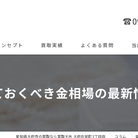
0
コンセプト
買取実績
よくある質問
当
金
ブラ
ておくべき金相場の最新
腕時
ジュ
遺品
愛知県大府市の買取なら買取大吉 大府共栄町3丁目店
コラム