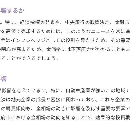
地元経済の変化が投資心理に与える影響
影響するか
金相場の最新情報を基に大府市での最適な売却タイミング
す。特に、経済指標の発表や、中央銀行の政策決定、金融
市場トレンドを読むための鍵となる指標
金を高値で売却するためには、このようなニュースを常に
金相場のピークを見極めるための分析方法
、金はインフレヘッジとしての役割を果たすため、その需
売却に最適な時期を選ぶための戦略
の関心が高まるため、金価格には下落圧力がかかることも
リアルタイム情報を活用して売却タイミングを最適化
することができるでしょう。
短期的な市場変動と長期的なトレンドのバランス
売却のタイミングを決定する外部要因
影響
世界経済の動向と愛知県大府市の金相場の関係性を読み解
が影響を与えています。特に、自動車産業が強いこの地域
国際政局が金相場に与える影響を分析する
経済は地元企業の成長と密接に関わっており、これら企業
グローバル経済の動きと大府市の金価格の関連性
者の購買傾向も、金相場の動きに影響を及ぼす重要な要素
大府市における金相場の動向を知ることで、効果的な投資
国際貿易の変化が地元金市場に及ぼす影響
世界的な金融政策と金相場のリンク