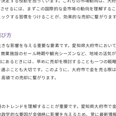
投資利益を引き出すための金相場の見方
を決定する役割を担っています。これらの市場動向は、大
功させるには、まずこの国際的な金市場の動向を理解する
金市場での成功を支える情報の活用法
ェックする習慣をつけることが、効果的な売却に繋がりま
利益を確保するための長期と短期の戦略
市場の変動を理解しつつ利益を最大化
選び方
大きな影響を与える重要な要素です。愛知県大府市におい
、商業施設のセール時期や観光シーズンなど、地域の活気
調にあるときには、早めに売却を検討することも一つの戦
を選ぶことも大切です。このように、大府市で金を売る際
、高値での売却に繋がります。
場のトレンドを理解することが重要です。愛知県大府市で
地政学的な要因が金価格に影響を与えるため、常に最新情