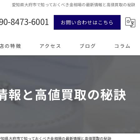
愛知県大府市で知っておくべき金相場の最新情報と高値買取の秘訣
90-8473-6001
お問い合わせはこちら
店の特徴
アクセス
ブログ
コラム
ンド品
情報と高値買取の秘訣
計
エリー
整理
愛知県大府市で知っておくべき金相場の最新情報と高値買取の秘訣