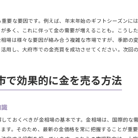
大府市の金市場を左右する国際的な経済ニュース
世界経済と金価格の相互作用を理解する
る重要な要因です。例えば、年末年始のギフトシーズンに
トが多く、これに伴って金の需要が増えることも。こうし
大府市の金取引で成功するための市場情報と戦略
金相場は様々な要因が絡み合う複雑な市場ですが、季節の
成功するための市場情報収集のテクニック
を活用し、大府市での金売買を成功させてください。次回
リスクとリターンを管理する売買戦略
金の取引を成功に導くための勘所
市場データを活用した取引の実践
市で効果的に金を売る方法
効率的な資産運用のための金取引戦略
取引を有利に進めるための心理戦略
金相場の知識を活用して愛知県大府市で利益を最大化する
知識
金相場の基本をマスターし利益を最大化
解しておくべきが金相場の基本です。金相場は、国際的な
大府市での利益を伸ばすための分析方法
します。そのため、最新の金価格を常に把握することが重要