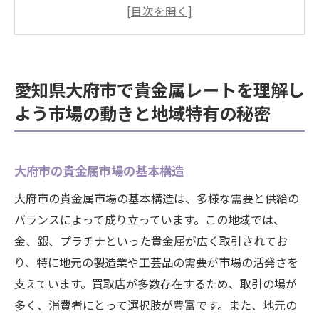
地域による貴金属レートの違いを知る
市場動向が貴金属レートに与える影響
大府市特有の要因とは？
レートを理解するためのデータ収集方法
愛知県大府市で貴金属レートを理解し
貴金属取引の基礎知識を身につけよう
よう市場の動きと地域特有の秘密
地域特有の要因が貴金属レートに与える影響と
は大府市のケーススタディ
大府市での歴史的な市場動向
大府市の貴金属市場の基本構造
地元イベントがレートに与える影響
大府市の貴金属市場の基本構造は、多様な需要と供給の
地域文化と貴金属の関係性
バランスによって成り立っています。この地域では、
金、銀、プラチナといった貴金属が広く取引されてお
ケーススタディ：大府市の貴金属市場
り、特に地元の製造業や工芸品の需要が市場の活発さを
地域特有の要因が及ぼす具体的な影響
支えています。買取店が多数存在するため、取引の場が
市場予測における地域要因の取り入れ方
多く、消費者にとって選択肢が豊富です。また、地元の
貴金属の売買を有利に進めるために知っておき