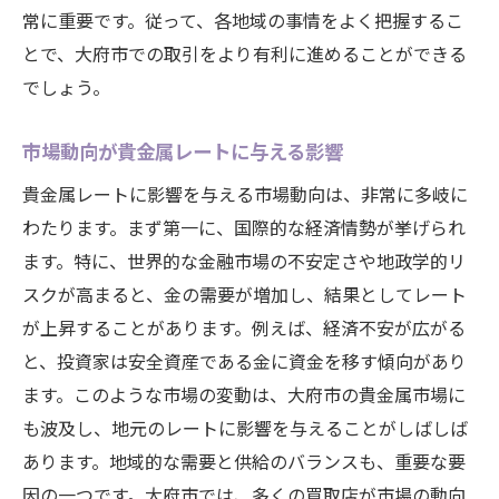
貴金属市場のトレンドを読み解く
常に重要です。従って、各地域の事情をよく把握するこ
地元情報を活かして貴金属取引を成功させ
とで、大府市での取引をより有利に進めることができる
る
でしょう。
貴金属を賢く扱うための秘訣大府市で押さえて
市場動向が貴金属レートに与える影響
おくべきレートのポイント
貴金属レートに影響を与える市場動向は、非常に多岐に
貴金属取引で押さえておきたい基礎知識
わたります。まず第一に、国際的な経済情勢が挙げられ
大府市の貴金属市場での賢い立ち回り方
ます。特に、世界的な金融市場の不安定さや地政学的リ
取引のプロが教えるレート交渉の技
スクが高まると、金の需要が増加し、結果としてレート
失敗しないための貴金属売買の注意点
が上昇することがあります。例えば、経済不安が広がる
大府市でのレートを見極めるコツ
と、投資家は安全資産である金に資金を移す傾向があり
地元の情報を活かした貴金属活用法
ます。このような市場の変動は、大府市の貴金属市場に
愛知県大府市で貴金属の価値を最大化するため
も波及し、地元のレートに影響を与えることがしばしば
のレートの秘密を探る
あります。地域的な需要と供給のバランスも、重要な要
貴金属の価値を引き出すための基本戦略
因の一つです。大府市では、多くの買取店が市場の動向