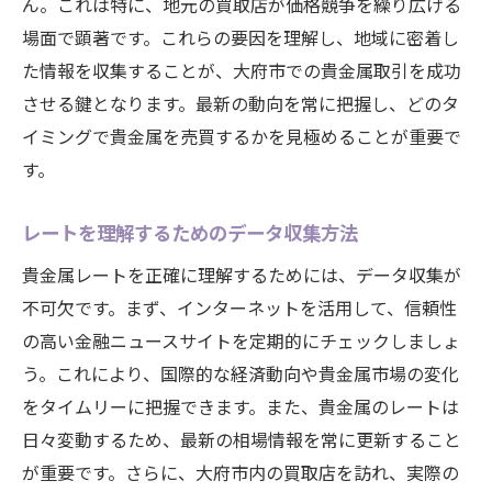
ん。これは特に、地元の買取店が価格競争を繰り広げる
貴金属レートを活かした賢い投資方法
場面で顕著です。これらの要因を理解し、地域に密着し
貴金属レートの変動を見極める大府市で有利に
た情報を収集することが、大府市での貴金属取引を成功
売買するためのコツ
させる鍵となります。最新の動向を常に把握し、どのタ
レート変動を予測するための分析ツール
イミングで貴金属を売買するかを見極めることが重要で
大府市での市場変動の傾向と対策
す。
貴金属売買で成功するための戦略立案
レートを理解するためのデータ収集方法
レート変動に対応するための柔軟性
地元市場におけるリスク管理の重要性
貴金属レートを正確に理解するためには、データ収集が
不可欠です。まず、インターネットを活用して、信頼性
売買タイミングを見極めるためのポイント
の高い金融ニュースサイトを定期的にチェックしましょ
う。これにより、国際的な経済動向や貴金属市場の変化
をタイムリーに把握できます。また、貴金属のレートは
日々変動するため、最新の相場情報を常に更新すること
が重要です。さらに、大府市内の買取店を訪れ、実際の