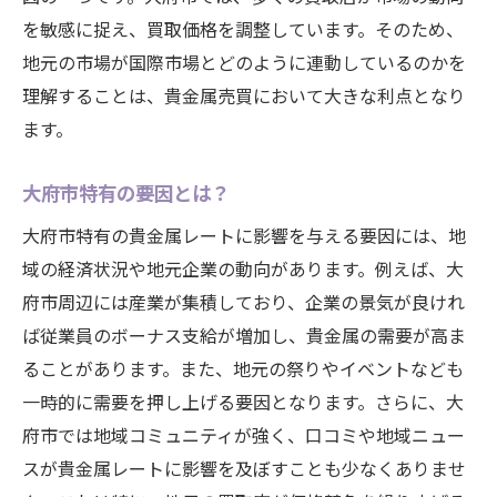
を敏感に捉え、買取価格を調整しています。そのため、
大府市での貴金属価値を高める秘訣
地元の市場が国際市場とどのように連動しているのかを
市場価値を最大限に活かす売買テクニック
理解することは、貴金属売買において大きな利点となり
貴金属におけるレートの影響力を理解する
ます。
大府市特有の価値最大化の方法
価値を保つための定期的な市場分析
大府市特有の要因とは？
大府市で貴金属レートを上手に活用するための
大府市特有の貴金属レートに影響を与える要因には、地
実践的アドバイス
域の経済状況や地元企業の動向があります。例えば、大
実践的な貴金属取引のステップ
府市周辺には産業が集積しており、企業の景気が良けれ
レート活用のための具体的アクションプラ
ば従業員のボーナス支給が増加し、貴金属の需要が高ま
ン
ることがあります。また、地元の祭りやイベントなども
取引を成功に導くための実用アドバイス
一時的に需要を押し上げる要因となります。さらに、大
府市では地域コミュニティが強く、口コミや地域ニュー
大府市で貴金属売買を始めるための第一歩
スが貴金属レートに影響を及ぼすことも少なくありませ
市場の専門家が教えるレート利用法