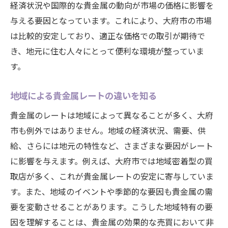
経済状況や国際的な貴金属の動向が市場の価格に影響を
たい大府市のレート事情
与える要因となっています。これにより、大府市の市場
現地の専門家が語る貴金属取引のコツ
は比較的安定しており、適正な価格での取引が期待で
大府市でのレート情報の入手方法
き、地元に住む人々にとって便利な環境が整っていま
貴金属取引における上手な価格交渉術
す。
大府市特有の貴金属売買の習慣
地域による貴金属レートの違いを知る
地元の買取業者をうまく活用する方法
貴金属のレートは地域によって異なることが多く、大府
貴金属レートの変動を予測する方法
市も例外ではありません。地域の経済状況、需要、供
地元エリアの未公開情報から学ぶ大府市の貴金
給、さらには地元の特性など、さまざまな要因がレート
属市場の最新動向
に影響を与えます。例えば、大府市では地域密着型の買
未公開情報を集めるためのネットワーク
取店が多く、これが貴金属レートの安定に寄与していま
最新動向を把握するための情報源
す。また、地域のイベントや季節的な要因も貴金属の需
大府市の貴金属市場で注目すべきポイント
要を変動させることがあります。こうした地域特有の要
情報収集がもたらす売買の利点
因を理解することは、貴金属の効果的な売買において非