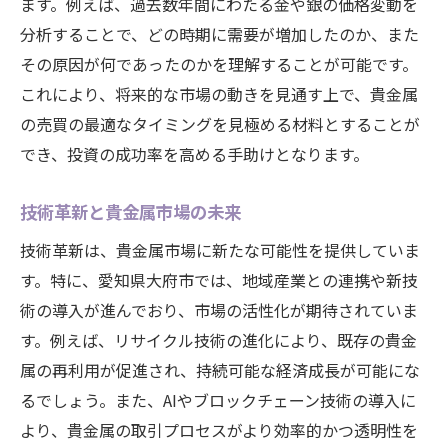
ます。例えば、過去数年間にわたる金や銀の価格変動を
長期的な視点で見る市場の未来像
分析することで、どの時期に需要が増加したのか、また
貴金属市場の未来に向けた準備
その原因が何であったのかを理解することが可能です。
市場予測における重要な要素とその役割
これにより、将来的な市場の動きを見通す上で、貴金属
の売買の最適なタイミングを見極める材料とすることが
でき、投資の成功率を高める手助けとなります。
技術革新と貴金属市場の未来
技術革新は、貴金属市場に新たな可能性を提供していま
す。特に、愛知県大府市では、地域産業との連携や新技
術の導入が進んでおり、市場の活性化が期待されていま
す。例えば、リサイクル技術の進化により、既存の貴金
属の再利用が促進され、持続可能な経済成長が可能にな
るでしょう。また、AIやブロックチェーン技術の導入に
より、貴金属の取引プロセスがより効率的かつ透明性を