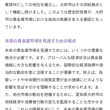
業資材としての地位を確立し、大府市はその供給拠点と
貴金属投資を成功に導くための市場分析
して機能し続けました。このような歴史的背景が、大府
貴金属投資の基本分析手法
市の貴金属市場における独自の発展を支える要因となっ
市場データを用いた投資判断
ています。
貴金属投資におけるリスク管理
成功するための市場動向の読み方
未来の貴金属市場を見通すための視点
投資戦略と貴金属市場の関連性
未来の貴金属市場を見通すためには、いくつかの重要な
貴金属投資における長期的視野
視点が必要です。まず、グローバルな経済状況は貴金属
大府市の貴金属市場で注目すべき経済要因
価格に大きな影響を与えるため、国際的な経済指標や政
大府市の経済動向と貴金属市場の関係
治的な動向を常に注視することが重要です。例えば、為
替レートや中央銀行の政策変更が金の価値にどのような
地域産業が貴金属市場に与える影響
影響を及ぼすのかを理解することが求められます。ま
インフラ整備の進展と貴金属需要
た、地元市場の動向を把握するために、愛知県大府市の
地域経済の活性化が市場に与える効果
地域経済や消費者行動の変化を監視することも欠かせま
貴金属市場における地域的な強み
せん。これらの情報を元にして、未来の貴金属市場の動