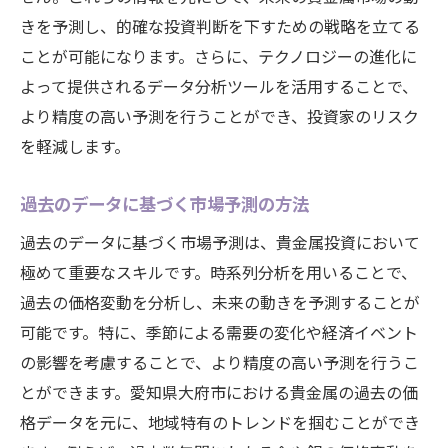
経済要因を活用した市場予測のポイント
きを予測し、的確な投資判断を下すための戦略を立てる
地元産業の発展が貴金属に及ぼす影響を考察
ことが可能になります。さらに、テクノロジーの進化に
製造業の成長と貴金属の需要増加
よって提供されるデータ分析ツールを活用することで、
より精度の高い予測を行うことができ、投資家のリスク
産業構造の変化と貴金属市場の相関
を軽減します。
新規事業進出が市場に与える影響
地域産業の多様化と貴金属市場の未来
過去のデータに基づく市場予測の方法
産業発展が市場に及ぼす長期的影響
過去のデータに基づく市場予測は、貴金属投資において
地元企業の活動が貴金属価格に与える効果
極めて重要なスキルです。時系列分析を用いることで、
貴金属市場の未来を読むための重要なヒント
過去の価格変動を分析し、未来の動きを予測することが
未来を予測するための貴金属分析のポイン
可能です。特に、季節による需要の変化や経済イベント
ト
の影響を考慮することで、より精度の高い予測を行うこ
市場変動に対応するための戦略
とができます。愛知県大府市における貴金属の過去の価
貴金属市場の動向を見極める方法
格データを元に、地域特有のトレンドを掴むことができ