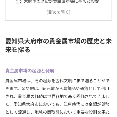
大府市の歴史が貴金属市場に与えた影響
未来の貴金属市場を見通すための視点
過去のデータに基づく市場予測の方法
技術革新と貴金属市場の未来
歴史から学ぶ貴金属市場の変遷
愛知県大府市の貴金属市場の歴史と未
地域経済と貴金属の関係を理解する鍵
来を探る
地域経済が貴金属市場に与える影響
地元経済の成長と貴金属需要の関連性
貴金属市場の起源と発展
大府市における経済活動と貴金属の供給
貴金属市場は、その起源を古代文明にまで遡ることがで
貴金属市場における地域経済の役割
きます。金や銀は、紀元前から装飾品や通貨として利用
経済変動と貴金属価格の相関
され、貴金属の価値は世界各地で高く評価されてきまし
地域経済の動向を貴金属市場で活用する方
た。愛知県大府市においても、江戸時代には金銀が貨幣
法
として流通し、地域の商取引において重要な役割を果た
国際情勢が貴金属に与える影響を知る