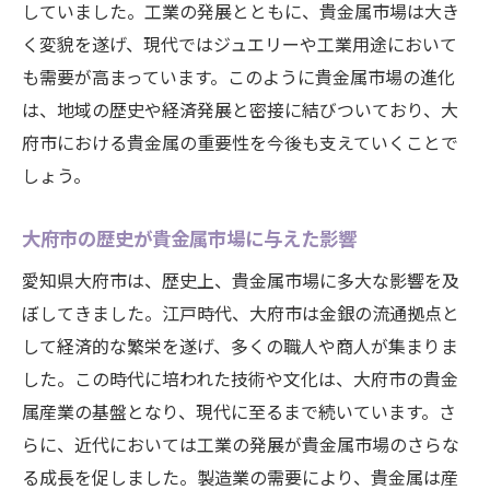
していました。工業の発展とともに、貴金属市場は大き
国際的な経済政策と貴金属価格の変動
く変貌を遂げ、現代ではジュエリーや工業用途において
地政学的リスクが貴金属に及ぼす影響
も需要が高まっています。このように貴金属市場の進化
貿易関係の変化と貴金属市場の対応
は、地域の歴史や経済発展と密接に結びついており、大
世界経済と貴金属市場の連動性
府市における貴金属の重要性を今後も支えていくことで
しょう。
国際市場の動向を貴金属投資に活かす
グローバルな視点で見る貴金属市場の未来
大府市の歴史が貴金属市場に与えた影響
新しい市場動向を予測するための貴金属知識
愛知県大府市は、歴史上、貴金属市場に多大な影響を及
貴金属市場の最新トレンド分析
ぼしてきました。江戸時代、大府市は金銀の流通拠点と
市場予測に必要な貴金属知識
して経済的な繁栄を遂げ、多くの職人や商人が集まりま
貴金属の特性とその市場への影響
した。この時代に培われた技術や文化は、大府市の貴金
未来の市場を見通すための情報収集
属産業の基盤となり、現代に至るまで続いています。さ
貴金属の価値変動メカニズムを理解する
らに、近代においては工業の発展が貴金属市場のさらな
市場予測における貴金属の重要性
る成長を促しました。製造業の需要により、貴金属は産