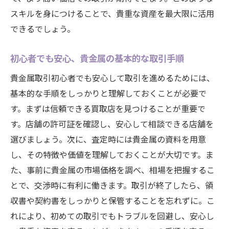
貴金属の専門用語を知っておくことの重要
スキルを身につけることで、貴重な資産を最大限に活用
性
できるでしょう。
初めての貴金属購入時の注意点
貴金属の価値を維持するための秘訣
初心者でも安心、貴金属の基本的な取引手順
貴金属の価値を知るために押さえておくべき査
貴金属取引初心者でも安心して取引を進めるためには、
定の基準
基本的な手順をしっかりと理解しておくことが必要で
貴金属の純度と重量が持つ意味
す。まずは信頼できる買取店を見つけることが重要で
色や輝きが価値に与える影響
す。店舗の許可証を確認し、安心して相談できる店舗を
選びましょう。次に、査定時には貴金属の資料を用意
ブランドやデザインの役割
し、その特徴や価値を理解しておくことが大切です。ま
マーケットトレンドとその反映
た、事前に貴金属の市場価格を調べ、相場を把握するこ
希少性が査定に与えるプラス要因
とで、交渉時に有利に働きます。取引が終了したら、領
査定基準の情報をどこで入手するか
収書や契約書をしっかりと保管することを忘れずに。こ
大府市で貴金属の価値を高めるための実践的ア
れにより、初めての取引でもトラブルを回避し、安心し
ドバイス