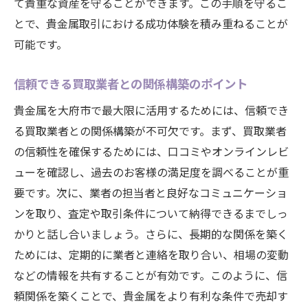
て貴重な資産を守ることができます。この手順を守るこ
地元のイベントを利用した貴金属のプロモ
とで、貴金属取引における成功体験を積み重ねることが
ーション
可能です。
貴金属のリモデリングで価値を生み出す方
法
信頼できる買取業者との関係構築のポイント
地域の職人によるカスタムメイドの提案
貴金属を大府市で最大限に活用するためには、信頼でき
大府市限定の取引チャンスをつかむ
る買取業者との関係構築が不可欠です。まず、買取業者
の信頼性を確保するためには、口コミやオンラインレビ
貴金属のアート作品としての新たな価値
ューを確認し、過去のお客様の満足度を調べることが重
地元コミュニティとの連携による価値向上
要です。次に、業者の担当者と良好なコミュニケーショ
貴金属を有利に活用するための地域特有の知識
ンを取り、査定や取引条件について納得できるまでしっ
を学ぼう
かりと話し合いましょう。さらに、長期的な関係を築く
大府市における歴史的な貴金属の取引記録
ためには、定期的に業者と連絡を取り合い、相場の変動
地域の文化が貴金属に与える影響
などの情報を共有することが有効です。このように、信
地元の伝統工芸品との融合
頼関係を築くことで、貴金属をより有利な条件で売却す