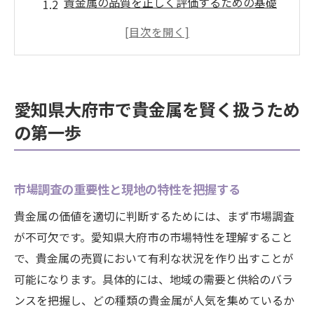
貴金属の品質を正しく評価するための基礎
知識
地元の取引相場を参考にした価格交渉のス
キル
初心者でも安心、貴金属の基本的な取引手
愛知県大府市で貴金属を賢く扱うため
順
の第一歩
信頼できる買取業者との関係構築のポイン
ト
利用可能な買取サービスとその利点
市場調査の重要性と現地の特性を把握する
地域特有の市場動向を理解し貴金属の価値を引
貴金属の価値を適切に判断するためには、まず市場調査
き上げる方法
が不可欠です。愛知県大府市の市場特性を理解すること
愛知県大府市の過去の貴金属市場動向分析
で、貴金属の売買において有利な状況を作り出すことが
季節やイベントに応じた市場の変動を読む
可能になります。具体的には、地域の需要と供給のバラ
地域の経済状況が貴金属に与える影響を知
ンスを把握し、どの種類の貴金属が人気を集めているか