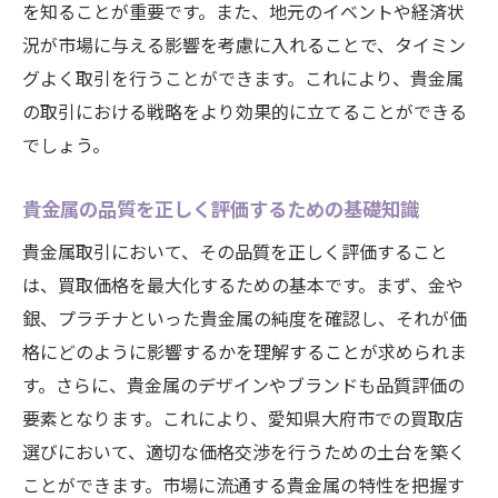
る
を知ることが重要です。また、地元のイベントや経済状
況が市場に与える影響を考慮に入れることで、タイミン
ローカルニュースを活用した市場予測の方
グよく取引を行うことができます。これにより、貴金属
法
の取引における戦略をより効果的に立てることができる
大府市特有の需要と供給のバランスを理解
でしょう。
する
市場動向に基づく貴金属の賢い投資方法
貴金属の品質を正しく評価するための基礎知識
信頼できる買取店を見つけるためのポイントと
貴金属取引において、その品質を正しく評価すること
探し方
は、買取価格を最大化するための基本です。まず、金や
オンラインとオフラインの買取店の比較
銀、プラチナといった貴金属の純度を確認し、それが価
口コミとレビューを利用した信頼性の確認
格にどのように影響するかを理解することが求められま
地元で評判の高い買取業者をリストアップ
す。さらに、貴金属のデザインやブランドも品質評価の
初めての買取店選びで注意すべき点
要素となります。これにより、愛知県大府市での買取店
買取店の査定基準を理解しよう
選びにおいて、適切な価格交渉を行うための土台を築く
ことができます。市場に流通する貴金属の特性を把握す
長期的なパートナーとなる買取店の選び方