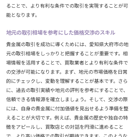
ることで、より有利な条件での取引を実現することが可
査定を有利にするテクニックで貴金属の価値を
能となります。
最大化
査定の前に知っておくべき基本情報
地元の取引相場を参考にした価格交渉のスキル
プロの査定士が見るポイントを学ぶ
貴金属の取引を成功に導くためには、愛知県大府市の地
事前準備で査定額を引き上げる方法
元の取引相場をしっかりと把握することが重要です。相
貴金属の鑑別書や証明書を活用する
場情報を活用することで、買取業者とより有利な条件で
査定を成功させるための質問と交渉技術
の交渉が可能になります。まず、地元の市場価格を日常
査定後の再評価を依頼するタイミング
的にチェックし、変動を理解することが基本です。さら
初心者必見の貴金属取扱いの基本的な知識とコ
に、過去の取引実績や地元の評判を参考にすることで、
ツ
信頼できる情報源を確立しましょう。そして、交渉の際
には、自身の貴金属に付加価値を見出せるよう準備を整
貴金属の種類とその特徴を理解する
えることが大切です。例えば、貴金属の歴史や独自の特
手入れと保管の基本をマスターしよう
徴をアピールし、買取店との対話を円滑に進めること
初心者が陥りやすい失敗とその回避法
で、より高い価格での取引が期待できます。このような