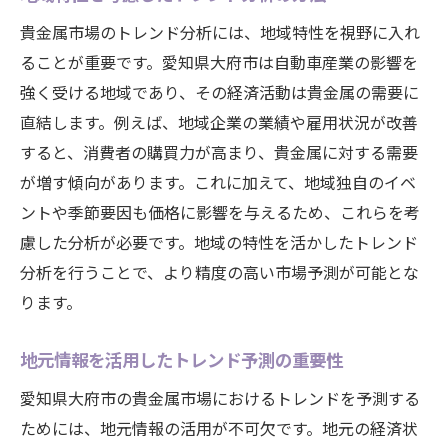
地元市場に特化した取引戦略の考え方
貴金属市場のトレンド分析には、地域特性を視野に入れ
効率的な取引を実現する技術の活用
ることが重要です。愛知県大府市は自動車産業の影響を
強く受ける地域であり、その経済活動は貴金属の需要に
プロアクティブな市場分析の重要性
直結します。例えば、地域企業の業績や雇用状況が改善
地元パートナーシップの活用法
すると、消費者の購買力が高まり、貴金属に対する需要
競争優位性を高めるための戦術
が増す傾向があります。これに加えて、地域独自のイベ
持続可能な取引を目指すガイドライン
ントや季節要因も価格に影響を与えるため、これらを考
地元経済が貴金属市場に及ぼす影響を分析する
慮した分析が必要です。地域の特性を活かしたトレンド
手法
分析を行うことで、より精度の高い市場予測が可能とな
地域経済指標の見方と市場影響の分析
ります。
不況時の市場変動と対応策
地元情報を活用したトレンド予測の重要性
貴金属市場と地域経済の相関関係
地元企業の動向が市場に与える影響
愛知県大府市の貴金属市場におけるトレンドを予測する
ためには、地元情報の活用が不可欠です。地元の経済状
地元経済の健全性を測る指標