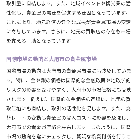
取引量に直結します。また、地域イベントや観光業の活
データ分析で理解する価格動向
性化も、貴金属の需要を促進する要因となっています。
愛知県大府市での貴金属投資を成功させるため
これにより、地元経済の健全な成長が貴金属市場の安定
のインサイト
に寄与しています。さらに、地元の買取店の存在も市場
リスクとリターンを考慮した投資戦略
を支える一助となっています。
地元の専門家から得られるアドバイス
成功例から学ぶ貴金属投資のコツ
国際市場の動向と大府市の貴金属市場
最新技術を活用した投資手法の紹介
国際市場の動向は大府市の貴金属市場にも波及していま
法律と規制に関する最新情報
す。特に、金や銀の価格は国際的な金融政策や地政学的
リスクの影響を受けやすく、大府市の市場価格にも反映
長期的視点で見る貴金属市場の展望
されます。例えば、国際的な金価格の高騰は、地元の買
季節による貴金属需要の変化を見極めるための
取価格にも直結し、取引の活性化を促します。また、為
知識
替レートの変動も貴金属の輸入コストに影響を及ぼし、
季節ごとの需要変動を予測する方法
大府市での貴金属価格を左右します。このように、国際
過去のデータから見る需要の傾向
市場の動向を常にチェックし、賢明な投資判断を行うこ