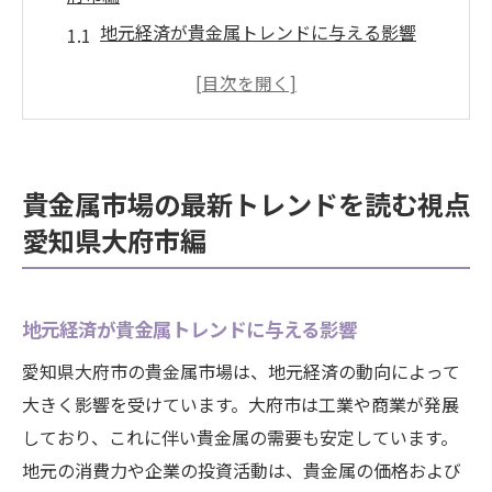
地元経済が貴金属トレンドに与える影響
国際市場の動向と大府市の貴金属市場
投資家が注目すべき最新トレンドの要素
地域特性を考慮したトレンド分析の方法
地元情報を活用したトレンド予測の重要性
貴金属市場の最新トレンドを読む視点
ニュースから読み解く貴金属市場の未来
愛知県大府市編
大府市の貴金属価格変動を知るための重要なポ
イント
価格変動に影響する季節的要因とは
地元経済が貴金属トレンドに与える影響
経済指標が貴金属価格に及ぼす影響
愛知県大府市の貴金属市場は、地元経済の動向によって
地元イベントと価格変動の関係性
大きく影響を受けています。大府市は工業や商業が発展
しており、これに伴い貴金属の需要も安定しています。
国際的な出来事が価格に与える影響
地元の消費力や企業の投資活動は、貴金属の価格および
投資家が見るべき価格変動のシグナル