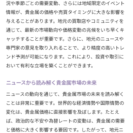
況や季節ごとの需要変動、さらには地域限定のイベント
経済の変化に応じた市場戦略の適用
情報が、貴金属の価格や売買タイミングに大きな影響を
大府市の貴金属最新情報を活用する賢い取引の
与えることがあります。地元の買取店やコミュニティを
方法
通じて、最新の市場動向や価格変動の兆候をいち早くキ
リアルタイム情報を基にした取引判断
ャッチすることが重要です。さらに、地元のニュースや
地元ニュースから得られる取引のヒント
専門家の意見を取り入れることで、より精度の高いトレ
情報収集を効率化するツールとテクニック
ンド予測が可能になります。これにより、投資や取引に
信頼できる情報源の選び方
おいて有利な立場を築くことができます。
最新情報を活用したリスク管理
ニュースから読み解く貴金属市場の未来
情報を基にした柔軟な取引戦略
ニュースの動向を通じて、貴金属市場の未来を読み解く
ことは非常に重要です。世界的な経済情勢や国際情勢の
変化は、貴金属価格に直接影響を及ぼします。たとえ
ば、政治的な不安や為替レートの変動は、貴金属の需要
と価格に大きく影響する要因です。したがって、地元ニ