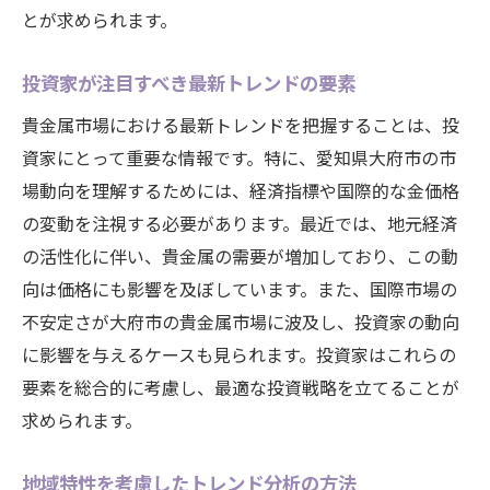
文化的イベントが需要に与える影響
とが求められます。
消費者行動の変化と市場への影響
需要変化を先取りする情報収集法
投資家が注目すべき最新トレンドの要素
市場の季節性を捉えた取引戦略
貴金属市場における最新トレンドを把握することは、投
イベントが貴金属市場に与える影響を理解する
資家にとって重要な情報です。特に、愛知県大府市の市
鍵
場動向を理解するためには、経済指標や国際的な金価格
の変動を注視する必要があります。最近では、地元経済
主要イベントと貴金属市場の関係
の活性化に伴い、貴金属の需要が増加しており、この動
国際イベントが価格に与える影響
向は価格にも影響を及ぼしています。また、国際市場の
地元フェスティバルと需要の変化
不安定さが大府市の貴金属市場に波及し、投資家の動向
イベント前後の市場動向を読む
に影響を与えるケースも見られます。投資家はこれらの
イベントリスク管理のためのベストプラク
要素を総合的に考慮し、最適な投資戦略を立てることが
ティス
求められます。
イベント情報を活用した取引戦略
大府市での貴金属取引を最適化するための戦略
地域特性を考慮したトレンド分析の方法