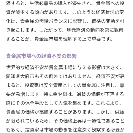
滞すると、生活必需品の購入が優先され、貴金属への投
市場データから見る大府市の動向
資が減少する傾向があります。このような経済状況の変
投資家が注目するポイント
化は、貴金属の需給バランスに影響し、価格の変動を引
貴金属価格変動による投資戦略の見直し
き起こします。したがって、地元経済の動向を常に観察
地元市場の特性とその利点
することが、貴金属市場を理解する上で重要です。
投資家にとってのリスクとチャンス
貴金属市場への経済不安の影響
大府市における投資の成功事例
世界的な経済不安が貴金属市場に与える影響は大きく、
愛知県大府市で貴金属投資が注目される理由
愛知県大府市もその例外ではありません。経済不安が高
投資魅力としての大府市の強み
まると、投資家は安全資産としての貴金属に注目し、需
地域特性がもたらす投資機会
要が急増します。特に金や銀は、通貨の価値が下落する
高騰期における投資のメリット
際にその保全手段として人気を集めます。これにより、
投資家ネットワークと地域支援
貴金属の価格が高騰することがあります。しかし、供給
大府市での貴金属投資成功の鍵
が限られているため、その価格上昇は一過性であること
投資家におすすめの貴金属商品
も多く、投資家は市場の動きを注意深く観察する必要が