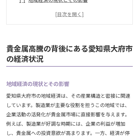
貴金属市場への経済不安の影響
地元経済と貴金属価格の関連性
大府市の経済政策が貴金属に与える影響
企業活動と貴金属価格の変動
貴金属高騰の背後にある愛知県大府市
貴金属高騰に伴う地域経済の変化
の経済状況
愛知県大府市で貴金属が高騰する理由を探る
世界的な要因と地域的な要因の比較
地域経済の現状とその影響
供給制限がもたらす価格変動
国際情勢と大府市の貴金属市場
愛知県大府市の地域経済は、その産業構造と密接に関連
しています。製造業が主要な役割を担うこの地域では、
投資家心理が与える影響
企業活動の活発化が貴金属市場に直接影響を与えます。
市場需要の変化とその背景
例えば、製造業が好調な時期には、企業の利益が増加
貴金属高騰に対する地域の対応策
し、貴金属への投資意欲が高まります。一方、経済が停
大府市の貴金属市場分析と投資家への影響