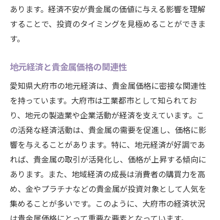
あります。経済不安が貴金属の価値に与える影響を理解
貴金属価格の高騰が愛知県大府市に与える影響
することで、投資のタイミングを見極めることができま
地域経済への直接的な影響
す。
消費者行動の変化と企業の対応
地元産業への波及効果
地元経済と貴金属価格の関連性
生活コストの上昇とその対策
愛知県大府市の地元経済は、貴金属価格に密接な関連性
貴金属高騰がもたらす社会的影響
を持っています。大府市は工業都市として知られてお
将来的な影響予測とその対策
り、地元の製造業や企業活動が経済を支えています。こ
大府市の貴金属市場における今後の展望と課題
の活発な経済活動は、貴金属の需要を促進し、価格に影
市場成長の可能性とハードル
響を与えることがあります。特に、地元経済が好調であ
れば、貴金属の取引が活発化し、価格が上昇する傾向に
技術革新がもたらす市場変革
あります。また、地域経済の成長は消費者の購買力を高
地域協力による課題解決の取り組み
め、金やプラチナなどの貴金属が投資対象として人気を
国際市場との連携強化の必要性
集めることが多いです。このように、大府市の経済状況
未来の市場プレーヤーの育成
は貴金属価格にとって重要な要素となっています。