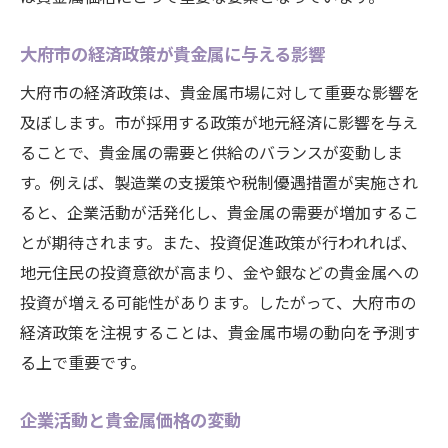
持続可能な貴金属市場に向けた提案
地元市場から見る貴金属価格の動向とその背景
大府市の経済政策が貴金属に与える影響
過去のデータから学ぶ市場傾向
大府市の経済政策は、貴金属市場に対して重要な影響を
地元企業の影響力と市場動向
及ぼします。市が採用する政策が地元経済に影響を与え
貴金属需要の変化とその理由
ることで、貴金属の需要と供給のバランスが変動しま
す。例えば、製造業の支援策や税制優遇措置が実施され
国際的な取引と地元市場の相関
ると、企業活動が活発化し、貴金属の需要が増加するこ
消費者行動の変化と市場の未来
とが期待されます。また、投資促進政策が行われれば、
地元市場の課題と今後の展開
地元住民の投資意欲が高まり、金や銀などの貴金属への
貴金属コレクター必見！大府市の市場動向と投
投資が増える可能性があります。したがって、大府市の
資戦略
経済政策を注視することは、貴金属市場の動向を予測す
コレクター向けの最新市場情報
る上で重要です。
投資戦略を考える上でのヒント
企業活動と貴金属価格の変動
大府市の貴金属イベントと展示会