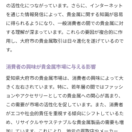
技術革新が貴金属市場に与える影響
の活性化につながっています。さらに、インターネット
未来の貴金属市場を形作る要因
を通じた情報発信によって、貴金属に関する知識が容易
に得られるようになり、一般消費者の間での貴金属に対
愛知県大府市における貴金属の価値とその重要
する理解が深まっています。これらの要因が複合的に作
性
用し、大府市の貴金属取引は日々進化を遂げているので
文化と歴史から見る貴金属の価値
す。
投資商品の一環としての貴金属評価
地域住民が感じる貴金属の重要性
消費者の興味が貴金属市場に与える影響
貴金属価値の変動要因とその分析
愛知県大府市の貴金属市場は、消費者の興味によって大
大府市での貴金属の需要と供給のバランス
きく左右されています。特に、若年層の間ではファッシ
貴金属の価値を高めるための方法
ョンやアクセサリーとしての貴金属への関心が高まり、
貴金属の市場動向を読み解く地元の視点から
この需要が市場の活性化を促しています。また、消費者
地元住民の視点による市場分析
がエコや社会的責任を重視する傾向にシフトしているた
め、リサイクルやサステナブルな貴金属製品の需要も増
貴金属需要の変化を追う
加しています。これにより、地元の買取店やメーカー