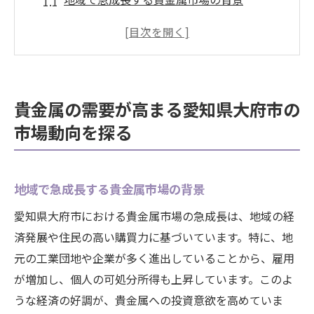
大府市の貴金属取引の変化とその要因
消費者の興味が貴金属市場に与える影響
大府市における貴金属の最新トレンド
地域住民が求める貴金属製品の特徴
貴金属の需要が高まる愛知県大府市の
貴金属市場拡大の鍵となる要素は何か
市場動向を探る
地元市場での貴金属の成長と変化する需要とは
大府市での貴金属需要の歴史的変遷
地域で急成長する貴金属市場の背景
近年の市場成長を支える要因
貴金属製品の人気が上昇する理由
愛知県大府市における貴金属市場の急成長は、地域の経
済発展や住民の高い購買力に基づいています。特に、地
地元企業が提供するサービスの変化
元の工業団地や企業が多く進出していることから、雇用
貴金属の新しい利用法とその需要
が増加し、個人の可処分所得も上昇しています。このよ
市場拡大に伴う課題と未来展望
うな経済の好調が、貴金属への投資意欲を高めていま
貴金属が愛知県大府市の経済に与える影響を考