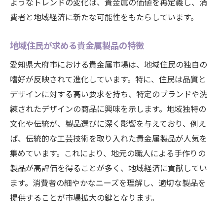
ようなトレンドの変化は、貴金属の価値を再定義し、消
市場変化が貴金属に求めるもの
費者と地域経済に新たな可能性をもたらしています。
業界の変化に対応する地元企業
地域住民が求める貴金属製品の特徴
貴金属需要を左右する要因の分析
地元市場における消費者トレンド
愛知県大府市における貴金属市場は、地域住民の独自の
嗜好が反映されて進化しています。特に、住民は品質と
未来の需要を見据えた業界戦略
デザインに対する高い要求を持ち、特定のブランドや洗
練されたデザインの商品に興味を示します。地域独特の
文化や伝統が、製品選びに深く影響を与えており、例え
ば、伝統的な工芸技術を取り入れた貴金属製品が人気を
集めています。これにより、地元の職人による手作りの
製品が高評価を得ることが多く、地域経済に貢献してい
ます。消費者の細やかなニーズを理解し、適切な製品を
提供することが市場拡大の鍵となります。