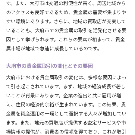
す。また、大府市は交通の利便性が高く、周辺地域から
察
のアクセスも良好であるため、貴金属の需要が集まりや
貴金属産業が地域経済に果たす役割
すい環境にあります。さらに、地域の買取店が充実して
貴金属市場と地元雇用の関連性
いることも、大府市での貴金属の取引を活発化させる要
地域経済における貴金属の価値の重要性
因として挙げられます。これらの要素が相まって、貴金
地元経済における投資としての貴金属
属市場が地域で急速に成長しているのです。
貴金属価格変動が経済に与える影響
大府市の貴金属取引の変化とその要因
愛知県大府市の経済発展に貢献する貴金属
大府市における貴金属取引の変化は、多様な要因によっ
地域特有の貴金属市場、愛知県大府市の未来展
て引き起こされています。まず、地域の経済成長が著し
望
いことが背景にあります。企業の進出と共に雇用が増
大府市の貴金属市場の将来性分析
え、住民の経済的余裕が生まれています。この結果、貴
地域特有の市場特性とその進化
金属を資産運用の一環として選択する人々が増加してい
未来を見据えた貴金属取引の可能性
ます。また、地元の買取店が提供する査定サービスや市
地域市場の持続可能な成長の条件
場情報の提供が、消費者の信頼を得ており、これが取引