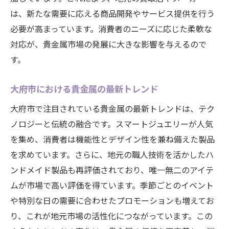
地域イベントが市場に与える影響
は、新たな需要に応える商品開発やサービス提供を行う
地元企業の貴金属取引への貢献
必要が高まっています。消費者のニーズに応じた柔軟な
市場動向を反映した地元の反応
対応が、貴金属市場の発展に大きな影響を与えるので
貴金属市場を支える地域コミュニティの力
す。
愛知県大府市での貴金属市場の未来を見据えて
大府市における貴金属の最新トレンド
将来の市場動向を予測する
地域社会との協力による市場発展
大府市で注目されている貴金属の最新トレンドは、テク
未来の貴金属市場が抱える課題
ノロジーと伝統の融合です。スマートジュエリーが人気
を集め、消費者は機能性とデザイン性を兼ね備えた製品
サステナビリティと貴金属市場の関係
を求めています。さらに、地元の職人技術を活かしたハ
大府市の市場が目指すべき方向性
ンドメイド製品も再評価されており、唯一無二のアイテ
貴金属産業の未来への展望
ムが市場で高い評価を得ています。季節ごとのイベント
貴金属業界の変遷と大府市での需要の変化を理
や特別な日の需要に合わせたプロモーションも増えてお
解する
り、これが地元市場の活性化につながっています。この
産業の歴史が今に与える影響