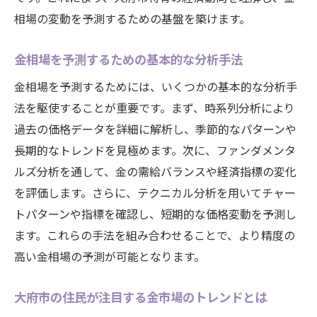
オンラインツールを活用した市場分析の方
相場の変動を予測するための基盤を築けます。
法
日々の市場ニュースが示す取引チャンスの
金相場を予測するための基本的な分析手法
探し方
金相場を予測するためには、いくつかの基本的な分析手
最新情報を活用した賢明な取引判断の手法
法を駆使することが重要です。まず、時系列分析により
地域ニュースと国際情報のバランスを取る
過去の価格データを詳細に解析し、季節的なパターンや
方法
長期的なトレンドを見極めます。次に、ファンダメンタ
金市場のトレンドを見極めるための指標の
ルズ分析を通して、金の需給バランスや経済指標の変化
理解
を評価します。さらに、テクニカル分析を用いてチャー
国内外の経済ニュースが金相場に及ぼす影響
トパターンや指標を確認し、短期的な価格変動を予測し
経済政策の発表が金価格に与える即時的な
ます。これらの手法を組み合わせることで、より精度の
影響
高い金相場の予測が可能となります。
地政学的リスクが金市場に与える長期的な
大府市の住民が注目する金市場のトレンドとは
影響