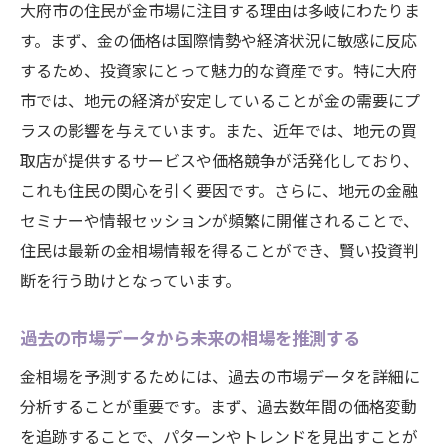
中央銀行の動きが金価格に及ぼす影響
大府市の住民が金市場に注目する理由は多岐にわたりま
国内外の政治ニュースが金相場に及ぼす影
す。まず、金の価格は国際情勢や経済状況に敏感に反応
響
するため、投資家にとって魅力的な資産です。特に大府
市では、地元の経済が安定していることが金の需要にプ
経済指標発表後の市場反応を理解する
ラスの影響を与えています。また、近年では、地元の買
ニュースから読み取る金相場の短期的な動
取店が提供するサービスや価格競争が活発化しており、
き
これも住民の関心を引く要因です。さらに、地元の金融
愛知県大府市の金市場で利益を最大化する秘訣
セミナーや情報セッションが頻繁に開催されることで、
市場分析のプロが教える利益最大化の戦略
住民は最新の金相場情報を得ることができ、賢い投資判
愛知県大府市特有の市場動向を活かす方法
断を行う助けとなっています。
リスク管理を重視した投資戦略の立案
過去の市場データから未来の相場を推測する
市場の変動を利用した取引機会の見つけ方
大府市の地域特性を考慮した利益最大化の
金相場を予測するためには、過去の市場データを詳細に
手法
分析することが重要です。まず、過去数年間の価格変動
実践的なマーケット予測を活用した利益拡
を追跡することで、パターンやトレンドを見出すことが