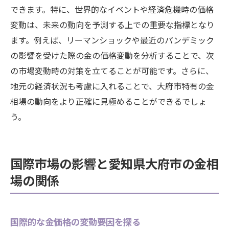
大の秘訣
できます。特に、世界的なイベントや経済危機時の価格
変動は、未来の動向を予測する上での重要な指標となり
季節的要因が金相場に与える影響を理解しよう
ます。例えば、リーマンショックや最近のパンデミック
季節ごとの金相場の傾向を分析する方法
の影響を受けた際の金の価格変動を分析することで、次
年末年始が市場に与える影響の考察
の市場変動時の対策を立てることが可能です。さらに、
農業収穫期と金市場の関係性
地元の経済状況も考慮に入れることで、大府市特有の金
特定の季節イベントと金相場の動き
相場の動向をより正確に見極めることができるでしょ
自然災害が季節的に及ぼす金市場への影響
う。
季節変動を考慮した長期的な投資戦略
国際市場の影響と愛知県大府市の金相
場の関係
国際的な金価格の変動要因を探る