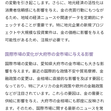
の変動を引き起こします。さらに、地元経済の活性化は
メカニズム
消費者信頼感にも影響を与え、金の売買行動にもつなが
グローバルな経済指標が金相場を左右する
るため、地域の経済ニュースや関連データを定期的にチ
理由
ェックすることが重要です。特に地元企業の新規プロジ
愛知県大府市の金市場に影響を与える主な
ェクトや大規模な投資案件は、金の価格に影響を与える
国際要因
可能性があるため、注視が必要です。
地元経済が与える金相場への影響とは
地元企業の動向が金価格に与える影響
国際市場の変化が大府市の金市場に与える影響
公共事業と金市場の関係性
国際市場の変動は、愛知県大府市の金市場にも大きな影
大府市での消費者信頼指数が相場に及ぼす
響を与えます。最近の国際的な政情不安や貿易摩擦、金
影響
融政策の変更は、金相場に直接的な影響を及ぼす要因と
地域の投資動向が金市場に与える影響
なっており、特にアメリカの金利政策や欧州の金融政策
地元不動産市場の動きと金価格の関連性
などが注目されています。これらの要因は、金の需要と
供給に影響を与え、大府市の金相場にも即座に反映され
金相場を動かす愛知県大府市の特有の経済
ます。そのため、国際市場に関する最新のニュースを常
事情