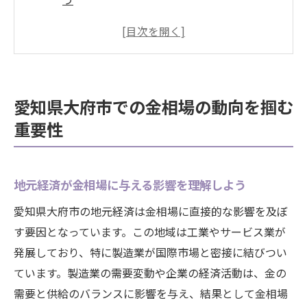
国際市場の変化が大府市の金市場に与える
影響
愛知県大府市特有の経済動向の調査方法
金相場を予測するための基本的な分析手法
愛知県大府市での金相場の動向を掴む
大府市の住民が注目する金市場のトレンド
重要性
とは
過去の市場データから未来の相場を推測す
る
地元経済が金相場に与える影響を理解しよう
国際市場の影響と愛知県大府市の金相場の関係
愛知県大府市の地元経済は金相場に直接的な影響を及ぼ
国際的な金価格の変動要因を探る
す要因となっています。この地域は工業やサービス業が
為替相場が金価格に与える影響を分析
発展しており、特に製造業が国際市場と密接に結びつい
国際情勢が大府市の金市場に与える影響
ています。製造業の需要変動や企業の経済活動は、金の
需要と供給のバランスに影響を与え、結果として金相場
海外市場のニュースが地元市場に波及する