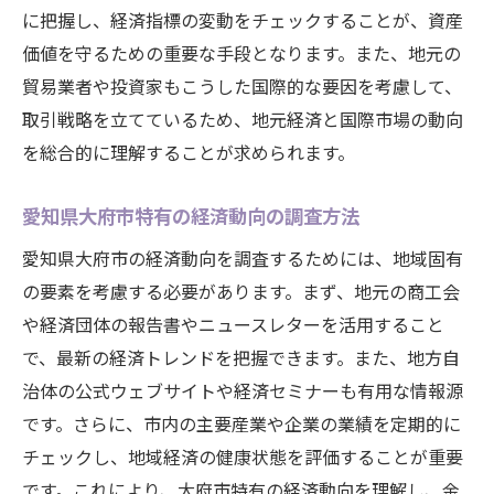
に把握し、経済指標の変動をチェックすることが、資産
愛知県大府市で金を高値で売却するための戦略
価値を守るための重要な手段となります。また、地元の
市場のピークを見極めるための考察
貿易業者や投資家もこうした国際的な要因を考慮して、
地元市場を活用した最適な売却タイミング
取引戦略を立てているため、地元経済と国際市場の動向
の見つけ方
を総合的に理解することが求められます。
売却時期を決めるための効果的な情報収集
方法
愛知県大府市特有の経済動向の調査方法
金の保有量に応じた売却戦略の立案
愛知県大府市の経済動向を調査するためには、地域固有
プロの意見を参考にした売却計画の策定
の要素を考慮する必要があります。まず、地元の商工会
短期的・長期的利益を考慮した売却戦略
や経済団体の報告書やニュースレターを活用すること
最新の金市場情報を活用した賢い取引タイミン
で、最新の経済トレンドを把握できます。また、地方自
グ
治体の公式ウェブサイトや経済セミナーも有用な情報源
です。さらに、市内の主要産業や企業の業績を定期的に
リアルタイムデータを駆使した取引タイミ
チェックし、地域経済の健康状態を評価することが重要
ングの見極め方
です。これにより、大府市特有の経済動向を理解し、金