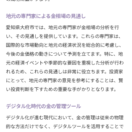
法律改正が保管方法に与える影響
愛知県大府市における保管サービスの選び
地元の専門家による金相場の見通し
方
愛知県大府市では、地元の専門家が金相場の分析を行
愛知県大府市の金相場を理解して最適なタイミ
い、その見通しを提供しています。これらの専門家は、
ングを見極める
国際的な市場動向と地元の経済状況を総合的に考慮し、
相場変動を予測するためのテクニカル分析
今後の金価格の動きについて予測を立てます。特に、地
愛知県大府市の経済指標と金相場の相関
元の経済イベントや季節的な要因を重視した分析が行わ
れるため、これらの見通しは非常に役立ちます。投資家
金市場の長期的なトレンドと短期的な変動
にとって、地元の専門家の意見を参考にすることは、賢
最適な購入・売却のタイミングを見つける
い投資判断を下すための重要な手がかりとなります。
方法
リスクとリターンを考慮したタイミング戦
デジタル化時代の金の管理ツール
略
デジタル化が進む現代において、金の管理は従来の物理
愛知県大府市の特有要因を考慮した判断
的な方法だけでなく、デジタルツールを活用することで
金相場が変動する背景を理解し愛知県大府市で