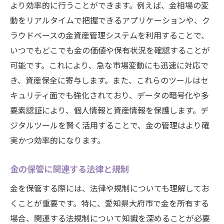
より効率的に行うことができます。例えば、金相場の変
安全に保管する
動をリアルタイムで把握できるアプリケーションや、ク
国際情勢が金相場に与える影響の分析
ラウドベースの金資産管理システムを利用することで、
愛知県大府市の市場動向を知るための情報
いつでもどこでも金の価値や保有状況を確認することが
源
可能です。これにより、急な市場変動にも迅速に対応で
地元投資家の動向が相場に与える影響
き、資産保全に寄与します。また、これらのツールはセ
金保管時に考慮すべきリスク要因
キュリティ面でも強化されており、データの暗号化や多
要素認証により、個人情報と資産情報を保護します。デ
セキュリティ対策と金相場の関係性
ジタルツールを賢く活用することで、金の管理はより確
長期保管時の相場変動への備え方
実かつ効率的になります。
愛知県大府市での金の保管と市場動向をリンク
させる知識
金の保管に関連する法律と規制
最新の市場動向を反映した保管戦略
金を保管する際には、法律や規制についても理解してお
愛知県大府市の投資信託と金相場の関連性
くことが重要です。特に、愛知県大府市で金を所有する
地域経済と金市場の相互作用の理解
場合、関連する法規制について知識を深めることが必要