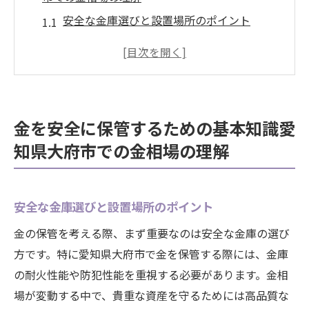
安全な金庫選びと設置場所のポイント
保険を利用したリスク管理の方法
愛知県大府市での金相場に影響を与える要
因
地元の専門家による金相場の見通し
金を安全に保管するための基本知識愛
デジタル化時代の金の管理ツール
知県大府市での金相場の理解
金の保管に関連する法律と規制
愛知県大府市における金相場の変動要因を探る
国際市場が及ぼす影響の理解
安全な金庫選びと設置場所のポイント
為替レートと金相場の関係性
金の保管を考える際、まず重要なのは安全な金庫の選び
愛知県大府市の経済状況が金価格に与える
方です。特に愛知県大府市で金を保管する際には、金庫
影響
の耐火性能や防犯性能を重視する必要があります。金相
場が変動する中で、貴重な資産を守るためには高品質な
金相場における季節的な変動パターン