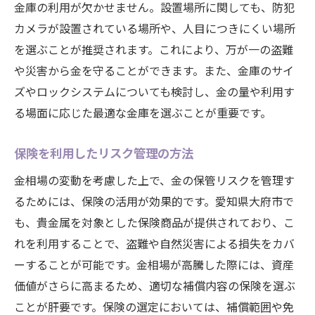
金庫の利用が欠かせません。設置場所に関しても、防犯
地元ニュースが金市場に与える影響
カメラが設置されている場所や、人目につきにくい場所
投資家心理とその変化の観察
を選ぶことが推奨されます。これにより、万が一の盗難
金相場を活かした賢い資産管理愛知県大府市の
や災害から金を守ることができます。また、金庫のサイ
実例
ズやロックシステムについても検討し、金の量や利用す
資産ポートフォリオにおける金の役割
る場面に応じた最適な金庫を選ぶことが重要です。
金購入のタイミングと方法
愛知県大府市での金投資成功事例
保険を利用したリスク管理の方法
リスクヘッジとしての金の効果
金相場の変動を考慮した上で、金の保管リスクを管理す
長期保有と短期取引の戦略比較
るためには、保険の活用が効果的です。愛知県大府市で
も、貴金属を対象とした保険商品が提供されており、こ
愛知県大府市の金市場に関する専門家のア
れを利用することで、盗難や自然災害による損失をカバ
ドバイス
ーすることが可能です。金相場が高騰した際には、資産
愛知県大府市での金の保管と相場情報を活用す
価値がさらに高まるため、適切な補償内容の保険を選ぶ
る方法
ことが肝要です。保険の選定においては、補償範囲や免
リアルタイムでの市場情報の入手法