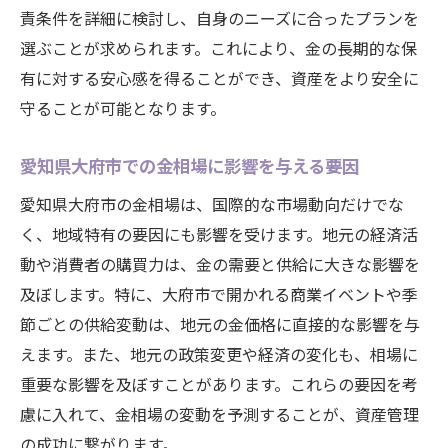
責条件を詳細に検討し、自身のニーズに合ったプランを
インターネットを利用した金の保管管理
選ぶことが求められます。これにより、金の長期的な保
愛知県大府市の金関連イベントの活用
有に対する安心感を得ることができ、資産をより安全に
投資家コミュニティとのネットワーク構築
守ることが可能となります。
金の保管と取引を効率化する技術
愛知県大府市での金相場に影響を与える要因
地元金融機関との連携による相場情報の取
得
愛知県大府市の金相場は、国際的な市場動向だけでな
金の保管方法が及ぼす影響愛知県大府市の金相
く、地域特有の要因にも影響を受けます。地元の経済活
場に合わせる
動や消費者の購買力は、金の需要と供給に大きな影響を
及ぼします。特に、大府市で開かれる商業イベントや季
安全性と利便性を考慮した保管策
節ごとの供給変動は、地元の金価格に直接的な影響を与
金価格に応じた保管戦略の見直し
えます。また、地元の政策変更や経済の変化も、相場に
愛知県大府市での保管コストとメリットの
重要な影響を及ぼすことがあります。これらの要因を考
比較
慮に入れて、金相場の変動を予測することが、資産管理
市場動向に応じた保管リスクの軽減法
の成功に繋がります。