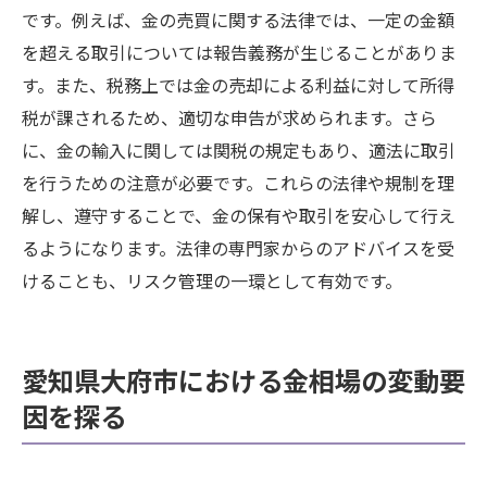
保管方法と市場変動のシナジーを活用する
です。例えば、金の売買に関する法律では、一定の金額
金相場の変化に応じた保管プランの調整
を超える取引については報告義務が生じることがありま
愛知県大府市で利用可能な情報資源の活用
す。また、税務上では金の売却による利益に対して所得
税が課されるため、適切な申告が求められます。さら
に、金の輸入に関しては関税の規定もあり、適法に取引
を行うための注意が必要です。これらの法律や規制を理
解し、遵守することで、金の保有や取引を安心して行え
るようになります。法律の専門家からのアドバイスを受
けることも、リスク管理の一環として有効です。
愛知県大府市における金相場の変動要
因を探る