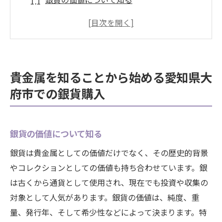
貴金属の基本的な特性を理解する
市場での貴金属の位置づけ
愛知県大府市における貴金属の歴史
銀貨購入のタイミングを見極める方法
貴金属を知ることから始める愛知県大
貴金属の保存と保管方法
府市での銀貨購入
地域特有の市場動向を読み解く貴金属の魅力
愛知県大府市の市場トレンド分析
銀貨の価値について知る
地域特有の貴金属需要と供給
市場動向が銀貨価格に与える影響
銀貨は貴金属としての価値だけでなく、その歴史的背景
やコレクションとしての価値も持ち合わせています。銀
貴金属の市場調査方法
は古くから通貨として使用され、現在でも投資や収集の
地域の文化が市場に与える影響
対象として人気があります。銀貨の価値は、純度、重
市場動向を予測するためのツール
量、発行年、そして希少性などによって決まります。特
信頼できる店舗選びが鍵貴金属銀貨購入の成功