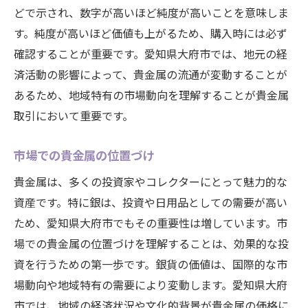
購入後の手続きと保管
どで示され、数字が高いほど純度が高いことを意味しま
初めての購入での注意点
す。純度が高いほど価値も上がるため、購入時には必ず
確認することが重要です。愛知県大府市では、地元の経
お得に貴金属を購入するための実践的なヒント
済活動の影響によって、貴金属の流通が変動することが
賢く購入するための予算管理
あるため、地域特有の市場動向を理解することが貴金属
セールやキャンペーンの活用法
取引において重要です。
中古貴金属のメリットとデメリット
オンラインショップの利用法
市場での貴金属の位置づけ
価格の比較と分析方法
貴金属は、多くの投資家やコレクターにとって魅力的な
関税と税金を考慮した購入法
資産です。特に銀は、投資や日用品としての需要が高い
貴金属市場での投資価値を高めるための重要ポ
ため、愛知県大府市でもその重要性は増しています。市
イント
場での貴金属の位置づけを理解することは、効果的な投
貴金属投資の基本戦略
資を行うための第一歩です。銀貨の価値は、国際的な市
場動向や地域特有の需要により変動します。愛知県大府
リスク管理と分散投資の方法
市では、地域の経済状況や文化的背景が貴金属の価格に