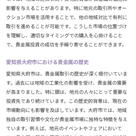
市場分析と投資判断のポイント
影響を与えることがあります。特に地元の取引所やオー
長期的視点での投資方法
クション市場を活用することで、他の地域対比で有利に
投資で成功するためのマインドセット
取引を進めることが可能です。こうした市場の位置づけ
経済情勢が与える影響の理解
を理解し、適切なタイミングでの購入を心掛けること
初心者からプロまで役立つ貴金属銀貨購入ガイ
で、貴金属投資の成功を手繰り寄せることができます。
ド
愛知県大府市における貴金属の歴史
初心者に必要な基礎知識
中級者向けの購入テクニック
愛知県大府市は、貴金属取引の歴史が深く根付いていま
プロが教える市場攻略法
す。過去には地域の工業化の影響を受け、貴金属の需要
が高まりました。特に銀は、地元の人々にとって重要な
専門家のコンサルタントサービス活用法
投資先であり続けています。この歴史的背景は、現在の
各レベルでの目標設定と達成法
市場動向にも影響を及ぼしています。大府市では、地域
最新の市場動向と情報収集方法
独自の取引習慣や文化が貴金属市場に独特な特徴を与え
貴金属購入で注意すべき点愛知県大府市の市場
ています。例えば、地元のイベントやフェアにおいて
を活かす