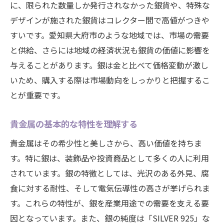
に、限られた数量しか発行されなかった銀貨や、特殊な
法
デザインが施された銀貨はコレクター間で高値がつきや
信頼できる店舗の見分け方
すいです。愛知県大府市のような地域では、市場の需要
愛知県大府市での優良店舗リスト
と供給、さらには地域の経済状況も銀貨の価値に影響を
店舗選びの際のチェックポイント
与えることがあります。銀は金と比べて価格変動が激し
価格交渉のコツ
いため、購入する際は市場動向をしっかりと把握するこ
とが重要です。
貴金属購入時の店舗保証の重要性
口コミとレビューを活用する
貴金属の基本的な特性を理解する
愛知県大府市での銀貨購入初心者が知っておく
貴金属はその希少性と美しさから、高い価値を持ちま
べき基本
す。特に銀は、装飾品や投資商品として多くの人に利用
購入プロセスの基本ステップ
されています。銀の特徴としては、光沢のある外見、腐
銀貨の種類と特徴
食に対する耐性、そして電気伝導性の高さが挙げられま
初めての購入に適した銀貨
す。これらの特性が、銀を産業用途での需要を支える要
初心者におすすめの貴金属情報源
因となっています。また、銀の純度は「SILVER 925」な