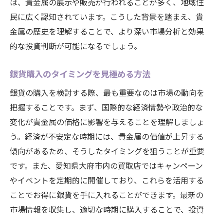
は、貴金属の展示や販売が行われることが多く、地域住
購入前に確認すべき法令と規制
民に広く認知されています。こうした背景を踏まえ、貴
偽物を見分けるポイント
金属の歴史を理解することで、より深い市場分析と効果
クレームと保証制度の理解
的な投資判断が可能になるでしょう。
市場の特性を活かした購入タイミング
銀貨購入のタイミングを見極める方法
注意すべきセキュリティのポイント
銀貨の購入を検討する際、最も重要なのは市場の動向を
購入後のトラブルを避ける方法
把握することです。まず、国際的な経済情勢や政治的な
変化が貴金属の価格に影響を与えることを理解しましょ
う。経済が不安定な時期には、貴金属の価値が上昇する
傾向があるため、そうしたタイミングを狙うことが重要
です。また、愛知県大府市内の買取店ではキャンペーン
やイベントを定期的に開催しており、これらを活用する
ことでお得に銀貨を手に入れることができます。最新の
市場情報を収集し、適切な時期に購入することで、投資