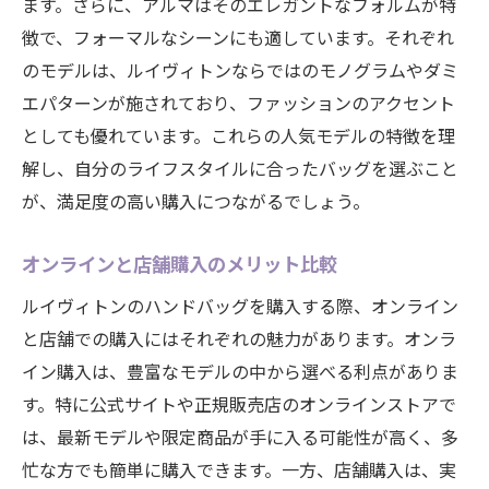
大府市で手に入るケア用品のおすすめ
ます。さらに、アルマはそのエレガントなフォルムが特
徴で、フォーマルなシーンにも適しています。それぞれ
プロの手入れサービスを利用するメリット
のモデルは、ルイヴィトンならではのモノグラムやダミ
長持ちさせるための保管方法
エパターンが施されており、ファッションのアクセント
バッグの劣化を防ぐ日常ケア
としても優れています。これらの人気モデルの特徴を理
地域密着！大府市でのルイヴィトンショッピン
解し、自分のライフスタイルに合ったバッグを選ぶこと
グ体験を最大化する方法
が、満足度の高い購入につながるでしょう。
地元のコミュニティを活用した情報収集
イベントやフェアを楽しむ方法
オンラインと店舗購入のメリット比較
ショッピング体験をより特別にするコツ
ルイヴィトンのハンドバッグを購入する際、オンライン
地元ならではのカスタマイズオプション
と店舗での購入にはそれぞれの魅力があります。オンラ
大府市の文化に溶け込むルイヴィトン体験
イン購入は、豊富なモデルの中から選べる利点がありま
す。特に公式サイトや正規販売店のオンラインストアで
地元の魅力を活かしたショッピングツアー
は、最新モデルや限定商品が手に入る可能性が高く、多
忙な方でも簡単に購入できます。一方、店舗購入は、実