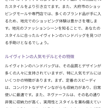
未来のトレンドを予測する方法
たスタイルをより引き立てます。また、大府市のショッ
ルイヴィトンの歴史と洗練されたデザインの秘
ピングモールや専門店では、多くのブランド品が手に入
密を探る旅
るため、地元でのショッピング体験は豊かさを増しま
ルイヴィトンの歴史を振り返る
す。地元のファッションシーンを知ることで、あなたの
スタイルに合ったルイヴィトンのハンドバッグを見つけ
デザインに込められたブランドの哲学
る手助けとなるでしょう。
時代を超えたルイヴィトンの進化
代表作とその革新性の分析
ルイヴィトンの人気モデルとその特徴
大府市で楽しむルイヴィトンの魅力
ルイヴィトンのハンドバッグは、その品質とデザインが
デザイナーが語るルイヴィトンのビジョン
多くの人々に支持されていますが、特に人気モデルには
大府市でルイヴィトンを購入したあとの手入れ
いくつかの特徴があります。まず、定番のスピーディ
方法をマスターしよう
は、コンパクトなデザインながらも収納力があり、日常
ハンドバッグの基本的な手入れ方法
使いに最適です。また、ネヴァーフルは、その名の通り
素材別の手入れ術を習得する
非常に収納力が高く、実用性とスタイルを兼ね備えてい