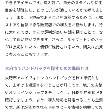
素材と機能性を重視したバッグ選び
できるアイテムです。購入前に、自分のスタイルや使用
目的を明確にし、どのモデルが適しているかを考えまし
色とデザインのバランスを取る方法
ょう。また、正規品であることを確認するために、公式
大府市の気候に合った選び方
ストアや信頼できる販売店での購入をお勧めします。特
ルイヴィトン購入後のコーディネート術
に大府市では、地元の評判が良い店舗を探すことで、安
大府市でルイヴィトンをお得に購入するための
心して買い物ができます。さらに、ルイヴィトンのバッ
裏技を公開
グは長期にわたって価値が維持されるため、購入は投資
セール情報を逃さないためのコツ
と考えることもできます。
アウトレットでお得に手に入れる方法
中古市場を活用した節約術
大府市でハンドバッグを探すための準備とは
ポイントカードや特典を最大限に活用する
大府市でルイヴィトンのハンドバッグを探す準備とし
時期を選んで賢くショッピング
て、まずは市場調査を行うことが肝心です。地元の店舗
やオンラインショップをチェックし、価格や在庫状況を
大府市の特別イベントをチェック
確認しましょう。また、購入時期を見極めることも重要
地元で見つける！大府市で信頼できるルイヴィ
です。新作が発表される時期やセール情報を把握してお
トン取扱店リスト