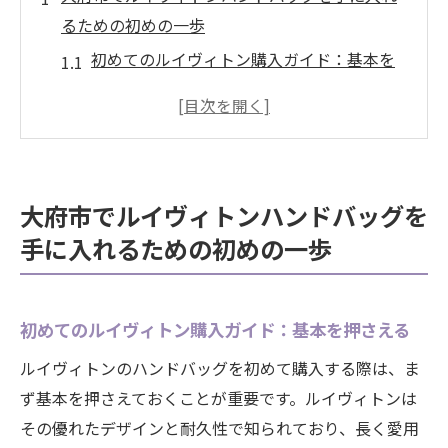
るための初めの一歩
初めてのルイヴィトン購入ガイド：基本を
押さえる
大府市でハンドバッグを探すための準備と
は
地元のファッションシーンを理解する
大府市でルイヴィトンハンドバッグを
ルイヴィトンの人気モデルとその特徴
手に入れるための初めの一歩
オンラインと店舗購入のメリット比較
大府市でのショッピングの流れを理解する
ルイヴィトンの魅力を引き出す選び方とは？大
初めてのルイヴィトン購入ガイド：基本を押さえる
府市の専門家が語る
ルイヴィトンのハンドバッグを初めて購入する際は、ま
専門家が教えるルイヴィトンの選び方
ず基本を押さえておくことが重要です。ルイヴィトンは
大府市のトレンドを反映したスタイル選び
その優れたデザインと耐久性で知られており、長く愛用