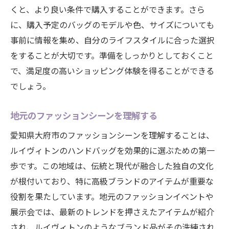
くと、より良い条件で購入することができます。さら
大府市でおすすめのルイヴィトン直営店
に、購入予定のバッグのモデルや色、サイズについても
信頼できるセレクトショップの選び方
事前に情報を集め、自分のライフスタイルに合った選択
地元で人気の中古ショップを紹介
をすることが大切です。準備をしっかりとしておくこと
ルイヴィトン公認の修理サービスがある店
で、満足度の高いショッピング体験を得ることができる
取り扱い店のレビューを徹底比較
でしょう。
地元で長く愛される店舗の秘密
地元のファッションシーンを理解する
ルイヴィトン購入時に知っておくべきポイント
とトレンドを解説
愛知県大府市のファッションシーンを理解することは、
ルイヴィトンのハンドバッグを効果的に選ぶための第一
最新トレンドを押さえて選ぶ
歩です。この地域は、伝統と現代が融合した独自の文化
購入時の注意点とポイント
が根付いており、特に高級ブランドのアイテムが重要な
保証書やアフターサービスの重要性
役割を果たしています。地元のファッションイベントや
偽物を見分けるためのチェックリスト
展示会では、最新のトレンドを押さえたアイテムが紹介
大府市のファッショントレンドに合わせる
され、ルイヴィトンのようなブランド品がその洗練され