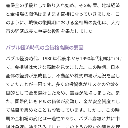
市場の変化を先取りする戦略
産保全の手段として取り入れ始め、その結果、地域経済
地元特有の投資チャンスを見つける
と金相場の関係はますます密接になっていきました。こ
リスク管理と投資ポートフォリオの構築
のように、戦後の復興期における金相場の変化は、大府
金市場の専門家からのアドバイス
市の経済成長に重要な役割を果たしました。
成功するための取引戦略とその実践
バブル経済時代の金価格高騰の要因
愛知県大府市の金市場で注目すべき新たなトレ
ンドを探る
バブル経済時代、1980年代後半から1990年代初頭にかけ
て、金相場は大きな高騰を見せました。この時期、日本
革新的な投資手法とその効果
全体の経済が急成長し、不動産や株式市場が活況を呈し
金市場におけるテクノロジーの役割
ていたことが一因です。多くの投資家がリスクの分散を
新興市場の動向と金投資の未来
目的として金を選好したため、需要が急増しました。ま
地域特有の金市場の進化
た、国際的にもドルの価値が変動し、金が安全資産とし
国際的なトレンドと地元市場の接点
て注目を集めたことも影響しています。しかし、この時
未来を見据えた投資判断のポイント
期の金相場の変化は一過性であり、バブル崩壊と共に市
地元経済と金相場の関連性を知り最適な売買タ
場は急速に冷え込みました。このような歴史的背景を理