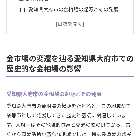
愛知県大府市の金相場の起源とその発展
戦後復興期における金相場の変化
バブル経済時代の金価格高騰の要因
近年の地元経済と金価格の相互作用
金市場の変遷に見る地域経済へのインパク
金市場の変遷を辿る愛知県大府市での
ト
歴史的な金相場の影響
地方市場としての愛知県大府市の特性
国際情勢と国内経済が金市場に与える影響を徹
底解析
愛知県大府市の金相場の起源とその発展
国際政治の変動が金価格に与える影響
愛知県大府市の金相場の起源をたどると、この地域が工
為替レートと金相場の相関関係
業都市として発展してきた歴史と密接に関連していま
世界的不安定要因と金投資の相関
す。大府市はその地理的位置と交通の便の良さから、古
くから商業活動が盛んな地域でした。特に製造業の発展
国内経済政策と金市場の連動性