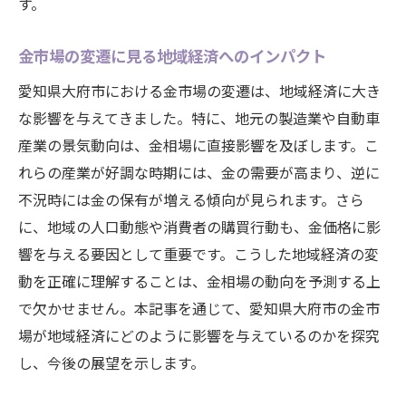
す。
投資マーケットの動向とその分析
未来を見通すための鍵となる情報
金市場の変遷に見る地域経済へのインパクト
金相場の変遷を学び愛知県大府市での成功する
愛知県大府市における金市場の変遷は、地域経済に大き
投資戦略を立てる
な影響を与えてきました。特に、地元の製造業や自動車
過去の事例から学ぶ投資の教訓
産業の景気動向は、金相場に直接影響を及ぼします。こ
成功を収めるためのリサーチ方法
れらの産業が好調な時期には、金の需要が高まり、逆に
地元特有の市場戦略の策定
不況時には金の保有が増える傾向が見られます。さら
経験から学ぶ効果的な投資方法
に、地域の人口動態や消費者の購買行動も、金価格に影
金相場の歴史から未来を予測する
響を与える要因として重要です。こうした地域経済の変
動を正確に理解することは、金相場の動向を予測する上
持続可能な投資戦略とその実践
で欠かせません。本記事を通じて、愛知県大府市の金市
場が地域経済にどのように影響を与えているのかを探究
し、今後の展望を示します。