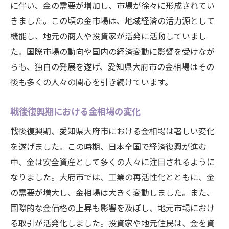
に伴い、金の需要が増加し、市場が徐々に形成されてい
愛知県大府市の金市場への影響要因
きました。この頃の金市場は、地域経済の活力源として
地域経済の動向と国際情勢の関連性
機能し、地元の商人や投資家が活発に活動していまし
愛知県大府市における金相場のトレンドとその
た。国際市場の動向や国内の経済変動に影響を受けなが
背景に迫る
らも、独自の発展を遂げ、愛知県大府市の金相場はその
最近の金市場動向とその背景分析
後も多くの人々の関心を引き続けています。
地元経済の成長と金市場の関連性
愛知県大府市における投資家動向
戦後復興期における金相場の変化
金の需要と供給バランスの変化
戦後復興期、愛知県大府市における金相場は著しい変化
市場参加者の心理と金相場の流れ
を遂げました。この時期、日本全国で経済復興が進む
中、金は安全資産として多くの人々に注目されるように
今後の金相場予測とその根拠
なりました。大府市では、工業の再活性化とともに、金
金相場の変動要因を理解し大府市での賢い投資
の需要が増大し、金相場は大きく変動しました。また、
方法を見つける
国際的な金価格の上昇も影響を及ぼし、地元市場におけ
金価格の変動要因を分析する方法
る取引が活発化しました。投資家や地元住民は、金を資