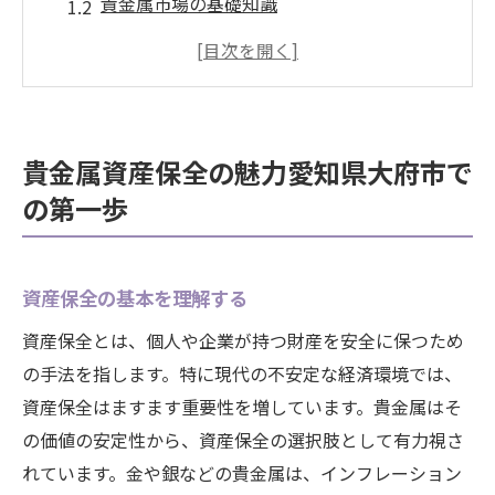
貴金属市場の基礎知識
地元での貴金属取引の利点
愛知県大府市における信頼できる取引先の
選び方
貴金属の保管方法と安全性の確保
貴金属資産保全の魅力愛知県大府市で
大府市での貴金属投資の始め方
の第一歩
貴金属の安定した価値が資産保全に適している
理由
貴金属の市場価値とその変動要因
資産保全の基本を理解する
歴史が証明する貴金属の信頼性
資産保全とは、個人や企業が持つ財産を安全に保つため
インフレーション対策としての貴金属
の手法を指します。特に現代の不安定な経済環境では、
資産保全はますます重要性を増しています。貴金属はそ
他の投資商品との比較
の価値の安定性から、資産保全の選択肢として有力視さ
国際市場における貴金属の役割
れています。金や銀などの貴金属は、インフレーション
貴金属の価値をサポートする要因