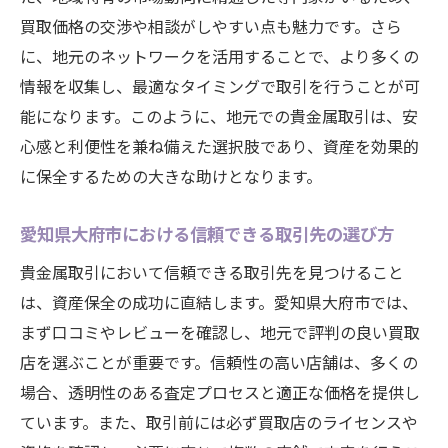
流動性がもたらす資産保全の利点
買取価格の交渉や相談がしやすい点も魅力です。さら
長期保有と短期売買のバランス
に、地元のネットワークを活用することで、より多くの
流動性を考慮した投資ポートフォリオの組
情報を収集し、最適なタイミングで取引を行うことが可
み方
能になります。このように、地元での貴金属取引は、安
貴金属投資失敗回避のポイントとその対策
心感と利便性を兼ね備えた選択肢であり、資産を効果的
投資におけるよくある失敗事例
に保全するための大きな助けとなります。
適切なリスク管理の重要性
愛知県大府市における信頼できる取引先の選び方
市場変動への柔軟な対応法
貴金属取引において信頼できる取引先を見つけること
失敗を防ぐための事前準備
は、資産保全の成功に直結します。愛知県大府市では、
専門家からの学びを活かす
まず口コミやレビューを確認し、地元で評判の良い買取
失敗から学ぶ成功へのアプローチ
店を選ぶことが重要です。信頼性の高い店舗は、多くの
大府市で貴金属による資産保全を始めるための
場合、透明性のある査定プロセスと適正な価格を提供し
ヒント
ています。また、取引前には必ず買取店のライセンスや
初心者が注意すべきポイント