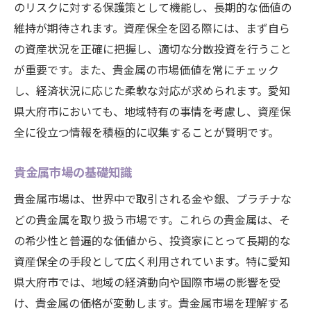
のリスクに対する保護策として機能し、長期的な価値の
市場の動向を読む貴金属運用の基本
維持が期待されます。資産保全を図る際には、まず自ら
貴金属市場の最新トレンドを把握する
の資産状況を正確に把握し、適切な分散投資を行うこと
国際経済が貴金属に与える影響
が重要です。また、貴金属の市場価値を常にチェック
専門家の意見を活用する方法
し、経済状況に応じた柔軟な対応が求められます。愛知
市場予測をもとにした投資戦略
県大府市においても、地域特有の事情を考慮し、資産保
全に役立つ情報を積極的に収集することが賢明です。
貴金属価格に影響を与える要因を分析する
リスク管理の重要性とその方法
貴金属市場の基礎知識
愛知県大府市で貴金属を用いた賢い資産防衛法
貴金属市場は、世界中で取引される金や銀、プラチナな
地域での貴金属取引のメリット
どの貴金属を取り扱う市場です。これらの貴金属は、そ
税制面での優遇措置を活かす方法
の希少性と普遍的な価値から、投資家にとって長期的な
大府市の貴金属取引所を活用する
資産保全の手段として広く利用されています。特に愛知
地元の専門家から学ぶ資産防衛術
県大府市では、地域の経済動向や国際市場の影響を受
地域ネットワークを活かした情報収集
け、貴金属の価格が変動します。貴金属市場を理解する