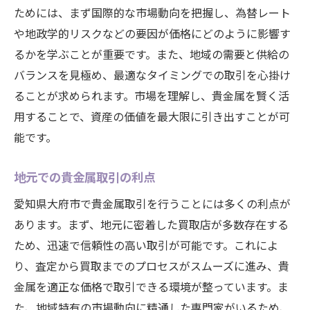
貴金属を活用した長期的な資産形成
ためには、まず国際的な市場動向を把握し、為替レート
や地政学的リスクなどの要因が価格にどのように影響す
貴金属投資の成功例大府市での実践法
るかを学ぶことが重要です。また、地域の需要と供給の
地元の成功者に学ぶ投資手法
バランスを見極め、最適なタイミングでの取引を心掛け
実際の事例から学ぶリスク管理
ることが求められます。市場を理解し、貴金属を賢く活
成功例に見る市場読みのポイント
用することで、資産の価値を最大限に引き出すことが可
愛知県大府市における効果的な投資スタイ
能です。
ル
成功を収めた投資家の共通点
地元での貴金属取引の利点
貴金属投資による資産拡大の実例
愛知県大府市で貴金属取引を行うことには多くの利点が
資産保全の新常識貴金属の流動性を活かす
あります。まず、地元に密着した買取店が多数存在する
貴金属の流動性の高さを生かす
ため、迅速で信頼性の高い取引が可能です。これによ
り、査定から買取までのプロセスがスムーズに進み、貴
即時換金のメリットとその活用法
金属を適正な価格で取引できる環境が整っています。ま
市場の動きに即応する投資戦略
た、地域特有の市場動向に精通した専門家がいるため、