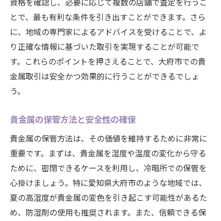
資格を確認し、必要に応じて複数の店舗で査定を行うこ
地域の専門家を活用しよう
とで、最も有利な条件を引き出すことができます。さら
目的に応じた貴金属の選び方
に、地域の専門家によるアドバイスを受けることで、よ
り正確な情報に基づいた取引を実現することが可能で
初めての投資を成功させるために
す。これらのポイントを押さえることで、大府市での貴
地域の情報を活用した資産運用
金属取引は安全かつ効果的に行うことができるでしょ
大府市における貴金属資産運用の第一歩
う。
貴金属の保管方法と安全性の確保
貴金属の保管方法は、その価値を維持するために非常に
重要です。まずは、貴金属を湿度や温度の変化から守る
ために、密閉できるケースを利用し、冷暗所での保管を
心掛けましょう。特に愛知県大府市のような地域では、
夏の高湿度が貴金属の変色を引き起こす可能性があるた
め、防湿剤の使用も推奨されます。また、信頼できる保