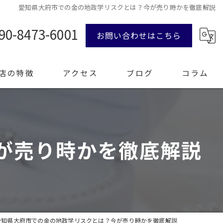
愛知県大府市での金の地政学リスクとは？今が売り時かを徹底解説
90-8473-6001
お問い合わせはこちら
店の特徴
アクセス
ブログ
コラム
ンド品
が売り時かを徹底解説
計
エリー
整理
愛知県大府市での金の地政学リスクとは？今が売り時かを徹底解説