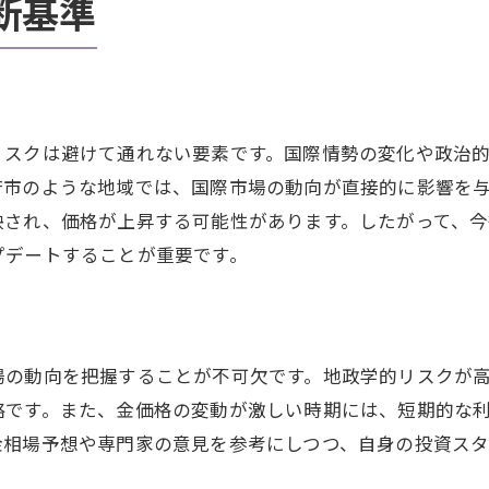
断基準
地政学リスクが金相場に与える影響
愛知県の金売却に関する最新情報
金の売り時を見極めるための情報
金の売却を考える際の重要情報
リスクは避けて通れない要素です。国際情勢の変化や政治
売り時を判断するための市場分析
府市のような地域では、国際市場の動向が直接的に影響を
映され、価格が上昇する可能性があります。したがって、
金相場の動向を見極めるための指針
プデートすることが重要です。
投資家が知るべき金売却のタイミング
金の売り時を左右する要因を探る
愛知県での金売却に関する重要な情報
場の動向を把握することが不可欠です。地政学的リスクが
地政学リスクと金の価値の変動
略です。また、金価格の変動が激しい時期には、短期的な
地政学的要素が金の価値に与える影響
金相場予想や専門家の意見を参考にしつつ、自身の投資ス
金価格に変動をもたらす政治的要因