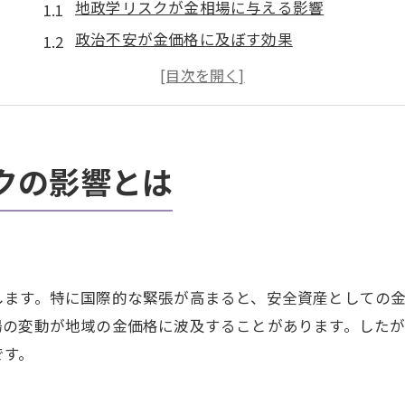
地政学リスクが金相場に与える影響
政治不安が金価格に及ぼす効果
金相場と国際情勢の関係性
地政学的要因が金需要を左右
地域市場における金の変動要因
愛知県大府市の金相場に影響するリスク
クの影響とは
今金を売るべきかの判断基準
金相場の今後の展望を探る
金を売るタイミングの見極め方
投資家が注意すべき地政学的要因
します。特に国際的な緊張が高まると、安全資産としての
金の売却を左右する市場動向
場の変動が地域の金価格に波及することがあります。した
です。
金売却の時期を決める重要な要素
愛知県での金売却の適切なタイミング