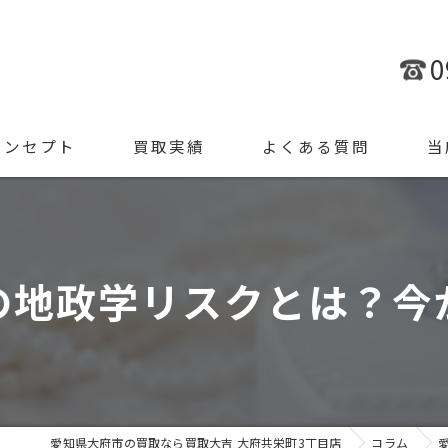
0
コンセプト
買取実績
よくある質問
当
金
ブラ
の地政学リスクとは？今
腕時
ジュ
遺品
愛知県大府市の買取なら買取大吉 大府共栄町3丁目店
コラム