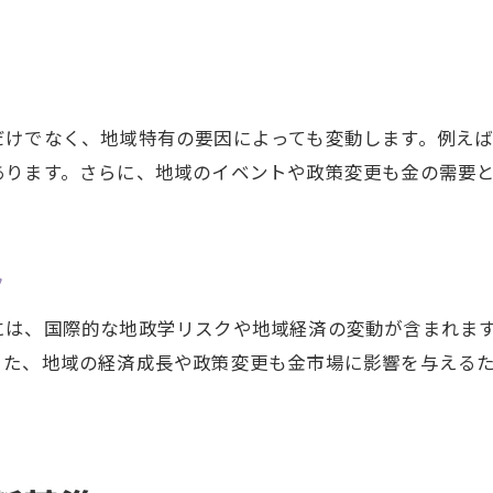
愛知県市場での金売却のタイミング
地政学リスクが及ぼす金の価格変動
地政学的要因が金価格に与える影響
だけでなく、地域特有の要因によっても変動します。例え
政治情勢が金相場を左右する理由
あります。さらに、地域のイベントや政策変更も金の需要
地域市場における金価格の変動要因
金の需要を変える国際的な要素
金価格の変動を理解するための視点
ク
愛知県大府市の金相場に及ぶリスク
には、国際的な地政学リスクや地域経済の変動が含まれま
愛知県大府市での金相場の考察
また、地域の経済成長や政策変更も金市場に影響を与える
地元市場に影響する金相場の要因
愛知県での金価格の変動を分析
地域特有の金相場の特徴とリスク
愛知県市場における金の需要と価格