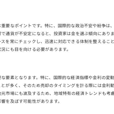
価値の変動を左右する国際的情勢
金の価値を理解するための視点
地政学リスクが金相場に及ぼす影響
は重要なポイントです。特に、国際的な政治不安や紛争は
愛知県市場における金の価値変動
響で通貨が不安定になると、投資家は金を選ぶ傾向にあり
ースを常にチェックし、迅速に対応できる体制を整えるこ
状況にも目を向ける必要があります。
要な要素となります。特に、国際的な経済指標や金利の変
ことが多く、そのため売却のタイミングを計る際には金利
地元市場にも波及するため、地域特有の経済トレンドも考
影響を及ぼす可能性があります。