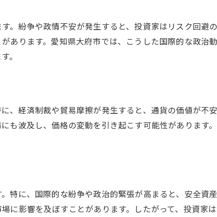
金相場予想と地政学リスクの関係
地政学リスクと金相場の未来予測
ます。紛争や政情不安が発生すると、投資家はリスク回避
とがあります。愛知県大府市では、こうした国際的な政治
政治不安が金の価格に与える影響
ます。
長期的な金相場の予想とリスク
国際情勢が金価格をどう変えるか
金相場の未来を左右する要因とは
愛知県大府市の市場予測とリスク
特に、経済制裁や貿易摩擦が発生すると、通貨の価値が不
場にも波及し、価格の変動を引き起こす可能性があります
金を売るタイミングを見極める方法
金の売却時期を見極めるコツ
市場動向を踏まえた金の売却判断
地政学リスクを考慮した投資戦略
す。特に、国際的な紛争や政治的緊張が高まると、安全資
金相場の変動に対応する方法
市場に影響を及ぼすことがあります。したがって、投資家
金を売る最適な時期を探る