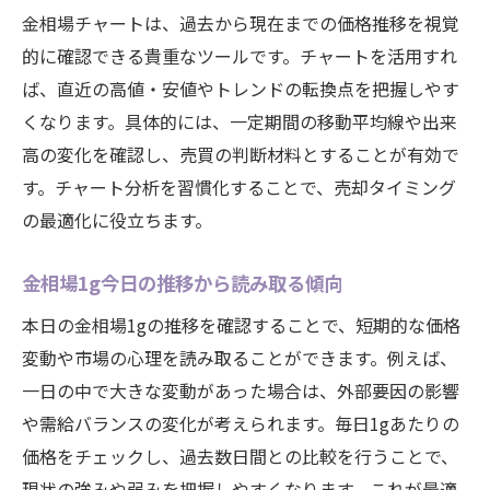
金相場10年後を見据える長期戦略
金相場チャートは、過去から現在までの価格推移を視覚
的に確認できる貴重なツールです。チャートを活用すれ
金価格の変動理由と大府市の現状分析
ば、直近の高値・安値やトレンドの転換点を把握しやす
金相場変動理由と経済ニュースの関係
くなります。具体的には、一定期間の移動平均線や出来
大府市の市況と金価格の相互作用
高の変化を確認し、売買の判断材料とすることが有効で
金相場1g今日の動向を深掘り分析
す。チャート分析を習慣化することで、売却タイミング
金価格の変動パターンを知る重要性
の最適化に役立ちます。
地元経済が金相場へ与える影響とは
金相場変動理由を理解した資産運用
金相場1g今日の推移から読み取る傾向
金相場予想で未来の資産運用を考える
本日の金相場1gの推移を確認することで、短期的な価格
金相場予想10年後の投資判断材料
変動や市場の心理を読み取ることができます。例えば、
一日の中で大きな変動があった場合は、外部要因の影響
将来の金価格動向を予測するポイント
や需給バランスの変化が考えられます。毎日1gあたりの
金相場予想で見る資産運用のコツ
価格をチェックし、過去数日間との比較を行うことで、
金相場の長期的視点から資産形成へ
現状の強みや弱みを把握しやすくなります。これが最適