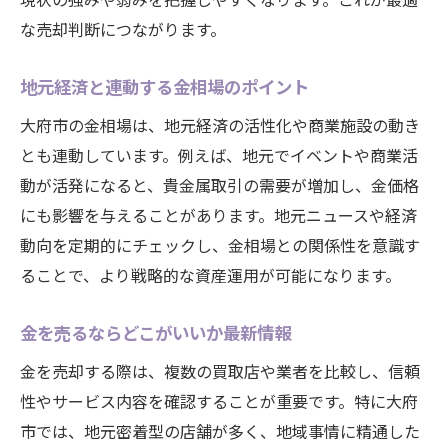
金価格の将来性と運用のヒント解説
な売却判断につながります。
売り時を予想するための情報収集法
今注目の金売り時と大府市のポイント
地元経済と連動する金相場のポイント
今日金売り時か見極める最新知識
大府市の金相場は、地元経済の活性化や商業施設の動き
金 売るならどこがいいのか徹底分析
とも連動しています。例えば、地元でイベントや商業活
金相場と大府市の取引タイミング比較
動が活発になると、貴金属取引の需要が増加し、金価格
にも影響を与えることがあります。地元ニュースや経済
今が売り時か判断するための情報源
動向を定期的にチェックし、金相場との関係性を意識す
大府市で金を売る際の注意ポイント
ることで、より戦略的な資産運用が可能になります。
金相場の売却タイミング戦略を解説
金投資で失敗しないための大府市活用法
金を売るならどこがいいか最新情報
金相場と投資リスクの正しい捉え方
金を売却する際は、複数の買取店や業者を比較し、信頼
金投資失敗例から学ぶ大事なポイント
性やサービス内容を確認することが重要です。特に大府
大府市の情報を活かす資産運用術
市では、地元密着型の店舗が多く、地域事情に精通した