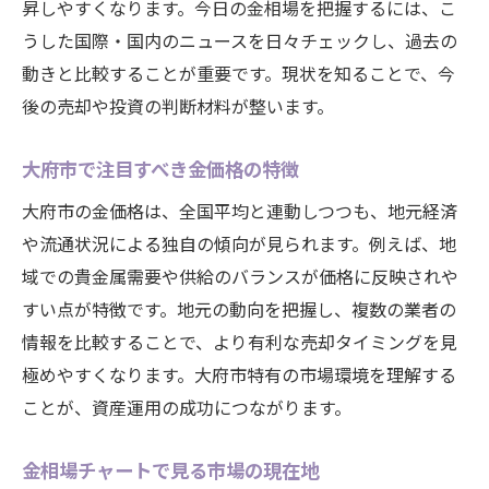
昇しやすくなります。今日の金相場を把握するには、こ
金を売るなら押さえるべき大府市の視点
うした国際・国内のニュースを日々チェックし、過去の
金を売るタイミングと相場の見極め方
動きと比較することが重要です。現状を知ることで、今
大府市で金売却を考える際の注意点
後の売却や投資の判断材料が整います。
金相場と買取価格を比較するコツ
大府市で注目すべき金価格の特徴
金売却時の最新動向を知る重要性
大府市の金価格は、全国平均と連動しつつも、地元経済
地域性が影響する金相場の特徴分析
や流通状況による独自の傾向が見られます。例えば、地
金 売るならどこがいいか選ぶ基準
域での貴金属需要や供給のバランスが価格に反映されや
金相場チャートから読む賢い売却戦略
すい点が特徴です。地元の動向を把握し、複数の業者の
金相場チャートの見方と実践活用法
情報を比較することで、より有利な売却タイミングを見
金価格急変時の売却タイミング判断
極めやすくなります。大府市特有の市場環境を理解する
チャート分析で導く最適な売り時
ことが、資産運用の成功につながります。
金相場の動向から戦略を立てる方法
金相場チャートで見る市場の現在地
今日金売り時のヒントをチャートで探る