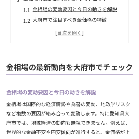
金相場の変動要因と今日の動きを解説
大府市で注目すべき金価格の特徴
金相場チャートで見る市場の現在地
金相場1g今日の推移から読み取る傾向
地元経済と連動する金相場のポイント
金を売るならどこがいいか最新情報
金相場の最新動向を大府市でチェック
変動する金相場と資産運用のコツ解説
金相場の変動理由を知る資産運用法
金相場の変動要因と今日の動きを解説
金価格の動きと上手なリスク管理術
金相場は国際的な経済情勢や為替の変動、地政学リスク
金相場予想10年後の資産運用視点
など複数の要因が絡み合って変動します。特に愛知県大
売り時を見極める資産形成のポイント
府市では、地域経済の動向も無視できません。例えば、
今日金売り時を逃さない運用の極意
世界的な金融不安や円安傾向が進行すると、金価格が上
金相場の知識を活かす投資テクニック