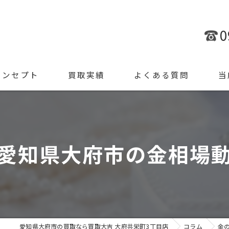
0
コンセプト
買取実績
よくある質問
当
金
ブラ
愛知県大府市の金相場
腕時
ジュ
遺品
愛知県大府市の買取なら買取大吉 大府共栄町3丁目店
コラム
金