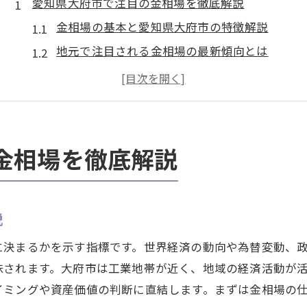
愛知県大府市で注目の金相場を徹底解説
金相場の基本と愛知県大府市の特徴解説
地元で注目される金相場の最新傾向とは
金相場の動向を知るためのチェックポイント
愛知県大府市で金相場を比較検証する方法
金相場の推移から読み解く市場の流れ
大府市在住者が知るべき金相場情報まとめ
金相場を徹底解説
金相場変動が大府市にもたらす影響とは
金相場変動が地域経済へ与える影響を解説
説
大府市の金相場変化と生活への関係性
金相場の上昇が買取市場へ及ぼす影響とは
に決まるかを示す指標です。世界経済の動向や為替変動、
大府市で注目される金相場の波及効果
味されます。大府市は工業地帯が近く、地域の経済活動が
イミングや資産価値の判断に直結します。まずは金相場の
金相場変動による資産価値の変化に注目