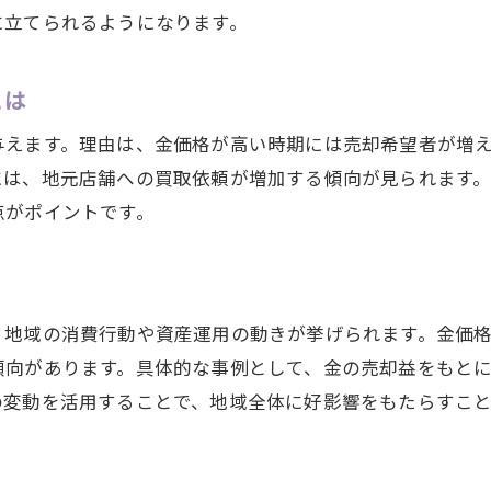
に立てられるようになります。
金相場を参考にしたお得な売却タイミング
安心して売却するための事前チェック項目
とは
信頼できる買取先を選ぶための金相場活用法
与えます。理由は、金価格が高い時期には売却希望者が増
愛知県大府市で納得の金売却を実現する方法
には、地元店舗への買取依頼が増加する傾向が見られます
点がポイントです。
、地域の消費行動や資産運用の動きが挙げられます。金価
傾向があります。具体的な事例として、金の売却益をもと
の変動を活用することで、地域全体に好影響をもたらすこと
目