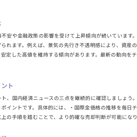
金相場を意識した賢い資産運用の必要性
今知りたい大府市の金価格最新動向
は
金相場の現在価格を徹底チェックする方法
済不安や金融政策の影響を受けて上昇傾向が続いています
愛知県大府市の金価格動向を詳しく解説
げられます。例えば、景気の先行き不透明感により、資産
金相場の最新トレンドとその背景を読む
も安定した高値を維持する傾向があります。最新の動向を
市場ニーズが反映される金相場の特徴
大府市の金価格が注目される理由とは
金相場の今後を予測するための注目点
イント
金の価格分析から見る売却ベストタイミング
ート、国内経済ニュースの三点を継続的に確認しましょう
金相場分析で見極める売却の最適時期
きポイントです。具体的には、・国際金価格の推移を毎日
大府市で有利に売却するためのポイント
以上の手順を踏むことで、より的確な売却判断が可能にな
価格変動から読むベストな売却タイミング
金相場を活かした賢い売却戦略の立て方