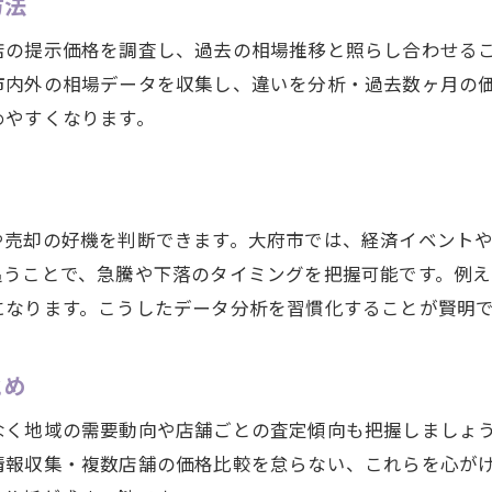
方法
金相場の流れを把握した効果的な売却法
店の提示価格を調査し、過去の相場推移と照らし合わせる
迷わない売却判断に役立つ金相場分析術
市内外の相場データを収集し、違いを分析・過去数ヶ月の
地域経済が金相場に与える要因を探る
めやすくなります。
地域経済と金相場の関係性を徹底解析
大府市の経済動向が金相場へ及ぼす影響
金相場の変化に影響する地域要因とは
や売却の好機を判断できます。大府市では、経済イベント
地元経済ニュースが金相場へ与える要素
追うことで、急騰や下落のタイミングを把握可能です。例
金相場動向を左右する経済指標の見方
になります。こうしたデータ分析を習慣化することが賢明
地域特性を活かした金相場分析のヒント
賢い資産運用に役立つ金相場の読み方
とめ
金相場を活用した資産運用の基本戦略
なく地域の需要動向や店舗ごとの査定傾向も把握しましょ
愛知県大府市の金相場から学ぶ運用法
情報収集・複数店舗の価格比較を怠らない、これらを心が
金相場の変動を生かす投資判断のコツ