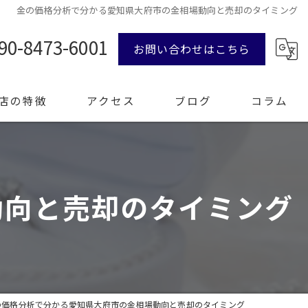
金の価格分析で分かる愛知県大府市の金相場動向と売却のタイミング
90-8473-6001
お問い合わせはこちら
店の特徴
アクセス
ブログ
コラム
ンド品
動向と売却のタイミング
計
エリー
整理
の価格分析で分かる愛知県大府市の金相場動向と売却のタイミング