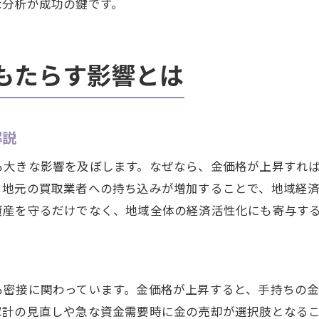
な分析が成功の鍵です。
安定運用に役立つ金相場の分析ポイント
金相場情報を資産形成にどう活かすか
もたらす影響とは
失敗しないための金相場読み方ガイド
将来を見据えた金の価格動向予測術
金相場の将来動向を予測する分析手法
解説
大府市の金価格から読み解く将来展望
も大きな影響を及ぼします。なぜなら、金価格が上昇すれ
金相場の推移データを使った予測方法
、地元の買取業者への持ち込みが増加することで、地域経
今後の金相場変動に備えるための準備
資産を守るだけでなく、地域全体の経済活性化にも寄与す
プロが注目する金相場予測のポイント
愛知県大府市の金相場で未来を考える
大府市で安心して金を売却するコツ公開
も密接に関わっています。金価格が上昇すると、手持ちの
金相場を活かした安心の売却ステップ
家計の見直しや急な資金需要時に金の売却が選択肢となる
失敗しない金の売却先選びと注意点