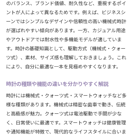
ト
のバランス、ブランド価値、耐久性など、重視するポイ
時計の状態によって買取額が変わる理由と
ントが人によって異なるためです。例えば、ビジネスシ
は
ーンではシンプルなデザインや信頼性の高い機械式時計
が選ばれやすい傾向があります。一方、カジュアル用途
買取時に役立つ時計の付属品と保管のコツ
やアウトドアでは耐水性や多機能モデルが適していま
信頼できる店舗で安心して時計を売る方法
す。時計の基礎知識として、駆動方式（機械式・クォー
時計買取の流れを知り納得の取引を実現
ツ式）、素材、サイズ感も理解しておきましょう。これ
ブランド時計の魅力と選び方を徹底チェック
により、自分に最適な一本を見極めやすくなります。
ブランド時計の特徴と選び方のコツを紹介
時計選びで注目されるブランドの魅力とは
時計の種類や機能の違いを分かりやすく解説
大府市で人気のブランド時計の傾向を解説
時計には機械式・クォーツ式・スマートウォッチなど多
時計選定で失敗しないブランド比較ポイン
様な種類があります。機械式は精密な歯車で動き、伝統
ト
と高級感が魅力。クォーツ式は電池駆動で手間が少な
買取価値を考慮したブランド時計の選び方
く、日常使いに最適です。スマートウォッチは健康管理
や通知機能が特徴で、現代的なライフスタイルに合いま
ブランド時計の保証やアフターケアも重要