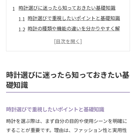
時計選びに迷ったら知っておきたい基礎知識
時計選びで重視したいポイントと基礎知識
時計の種類や機能の違いを分かりやすく解
説
大府市で人気の時計トレンドをチェック
時計の選び方とライフスタイルの関係性と
は
時計選びに迷ったら知っておきたい基
買取を意識した時計選びの基本ポイント
礎知識
時計購入前に押さえるべき注意点と選定基
準
大府市で時計を買取に出す際のポイント解説
時計選びで重視したいポイントと基礎知識
時計買取で高評価を得るための大切な準備
時計を選ぶ際は、まず自分の目的や使用シーンを明確に
大府市の買取店を選ぶ際のチェックポイン
することが重要です。理由は、ファッション性と実用性