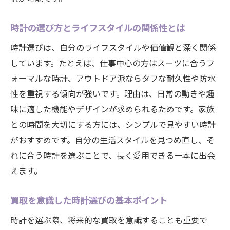
時計を長持ちさせる日常のケアと注意点
電池交換時に確認したい時計の状態につい
時計の選び方とライフスタイルの関係性とは
て
時計選びは、自分のライフスタイルや価値観と深く関係
時計専門店で受けられるメンテナンスサー
しています。たとえば、仕事中心の方はスーツに合うフ
ビス
ォーマルな時計、アウトドア派ならタフな耐久性や防水
買取前におすすめの時計点検とメンテナン
性を重視する傾向が強いです。理由は、日常の動きや趣
ス
味に適した機能やデザインが求められるためです。家族
高級時計の価値を守る買取前の注意点
との時間を大切にする方には、シンプルで見やすい時計
高級時計買取で意識したい価値保存の秘訣
がおすすめです。自分の生活スタイルを見つめ直し、そ
時計の付属品が買取価格に与える影響とは
れに合う時計を選ぶことで、長く愛用できる一本に出会
えます。
時計の使用履歴とメンテナンス記録の重要
性
買取を意識した時計選びの基本ポイント
高級時計の査定前にやるべき準備ポイント
時計を選ぶ際、将来的な買取を意識することも重要で
偽物と見なされないための信頼確保の方法