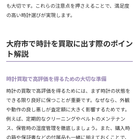
も大切です。これらの注意点を押さえることで、満足度
大切な時計を安心して売るための心構え
の高い時計選びが実現します。
売却後も後悔しないための準備と手続き
時計売却でよくある疑問と専門家の回答
大府市で時計を買取に出す際のポイン
思い入れある時計の買取体験談を参考に
ト解説
時計買取で高評価を得るための大切な準備
時計の買取で高評価を得るためには、まず時計の状態を
できる限り良好に保つことが重要です。なぜなら、外観
や動作の良し悪しが査定額に大きく影響するためです。
例えば、定期的なクリーニングやベルトのメンテナン
ス、保管時の湿度管理を徹底しましょう。また、購入時
の箱や保証書などの付属品も一緒に揃えておくことで、