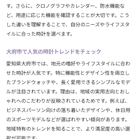
す。さらに、クロノグラフやカレンダー、防水機能な
納得できる時計買取を実現するための秘訣
ど、用途に応じた機能を確認することが大切です。こう
買取で後悔しないための時計査定のポイン
した違いを理解することで、自分のニーズやライフスタ
ト
イルに合った時計を選べます。
時計買取店選びで押さえるべき信頼性の基
準
大府市で人気の時計トレンドをチェック
時計の相場を知って賢く買取を進める方法
愛知県大府市では、地元の嗜好やライフスタイルに合わ
査定アップにつながる時計の手入れ方法
せた時計が人気です。特に機能性とデザイン性を両立し
時計買取の際に気をつけたいトラブル対策
たブランドウォッチや、長く愛用できるシンプルなモデ
納得の価格で時計を売るための交渉術
ルが注目されています。理由は、地域の実用志向とおし
時計の電池交換やメンテナンスの基礎知識
ゃれへのこだわりが反映されているためです。例えば、
ビジネスパーソン向けの落ち着いたデザインや、休日用
時計の電池交換が必要なタイミングを解説
のスポーツモデルなどが選ばれやすい傾向があります。
大府市で利用できる時計メンテナンスの特
地域特有のトレンドを知ることで、より満足度の高い選
徴
択が可能です。