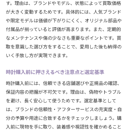
す。理由は、ブランドやモデル、状態によって買取価格
高級時計の相場を正しく把握して買取対策
が大きく変動するためです。具体的には、人気ブランド
信頼できる時計の選定と売却のコツとは
や限定モデルは価値が下がりにくく、オリジナル部品や
信頼性で選ぶ時計と売却時の注意点を解説
付属品が揃っていると評価が高まります。また、定期的
時計選びで失敗しないための店選びの基準
なメンテナンスや傷の少なさも重要なポイントです。買
売却時に役立つ時計の保管や書類の管理方
取を意識した選び方をすることで、愛用した後も納得の
法
いく手放し方が実現できます。
信頼できるスタッフによる売却相談の重要
時計購入前に押さえるべき注意点と選定基準
性
時計売却のタイミングを見極めるポイント
時計購入前には、信頼できる店舗選びや正規品の確認、
安心して任せられる時計買取サービスの特
保証内容の把握が不可欠です。理由は、偽物やトラブル
徴
を避け、長く安心して使うためです。選定基準として
は、ブランドの信頼性・アフターサービスの充実度・自
大切な時計を手放す前に知っておきたいこと
分の予算や用途に合致するかをチェックしましょう。購
時計を手放す前に確認したい思い出と価値
入前に現物を手に取り、装着感や視認性を確かめること
手放す時計の記録や写真の残し方を紹介