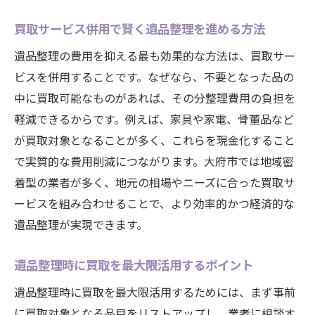
安心して任せられる遺品整理の進め方
買取サービス併用で賢く遺品整理を進める方法
費用節約と安全を両立する遺品整理のポイ
ント
遺品整理の費用を抑える最も効果的な方法は、買取サー
遺品整理完了までに知っておきたい注意点
ビスを併用することです。なぜなら、不要となった品の
中に買取可能なものがあれば、その分整理費用の負担を
買取を通じて遺品整理の負担を減らす実践法
軽減できるからです。例えば、家具や家電、骨董品など
買取活用で遺品整理の手間と費用を削減
が買取対象となることが多く、これらを現金化すること
遺品整理で買取サービスを上手に使う方法
で実質的な費用削減につながります。大府市では地域密
買取可能な遺品の選定でコスト負担を減ら
着型の業者が多く、地元の相場やニーズに合った買取サ
す
ービスを組み合わせることで、より効率的かつ経済的な
遺品整理負担軽減に役立つ買取の実例紹介
遺品整理が実現できます。
遺品整理の現場で役立つ買取活用のポイン
ト
遺品整理時に買取を最大限活用するポイント
買取サービスと連携した遺品整理の進め方
遺品整理時に買取を最大限活用するためには、まず事前
に買取対象となる品目をリストアップし、業者に相談す