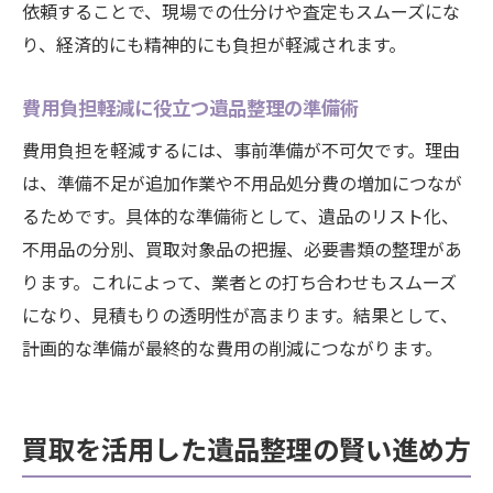
依頼することで、現場での仕分けや査定もスムーズにな
買取対応の有無が遺品整理業者選びの決め
り、経済的にも精神的にも負担が軽減されます。
手
遺品整理サービスの口コミと選び方のコツ
費用負担軽減に役立つ遺品整理の準備術
悪徳業者を避けるための遺品整理チェック
費用負担を軽減するには、事前準備が不可欠です。理由
項目
は、準備不足が追加作業や不用品処分費の増加につなが
買取実績が豊富な遺品整理サービスの探し
るためです。具体的な準備術として、遺品のリスト化、
方
不用品の分別、買取対象品の把握、必要書類の整理があ
ります。これによって、業者との打ち合わせもスムーズ
安心して任せられる遺品整理業者の特徴
になり、見積もりの透明性が高まります。結果として、
遺品整理を安心して進めるための手順とコツ
計画的な準備が最終的な費用の削減につながります。
遺品整理をスムーズに進めるための基本手
順
買取サービスを活用した遺品整理の流れ
買取を活用した遺品整理の賢い進め方
遺品整理でトラブルを防ぐ準備と心構え