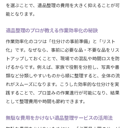
準
を選ぶことで、遺品整理の費用を大きく抑えることが可
効果的な買取活用で無駄な費用を削減する
能となります。
方法
遺品整理のプロが教える作業効率化の秘訣
遺品整理と買取サービスの組み合わせ事例
紹介
作業効率化のコツは「仕分けの事前準備」と「リスト
費用負担を減らす遺品整理の新定番スタイ
化」です。なぜなら、事前に必要な品・不要な品をリス
ル
トアップしておくことで、現場での混乱や時間ロスを防
遺品整理の費用相場と安くする具体策を徹底解
げるからです。例えば、家族で役割を分担し、写真や書
説
類など分類しやすいものから順に整理すると、全体の流
れがスムーズになります。こうした効率的な仕分けを実
遺品整理サービスの費用相場と内訳を解説
践することで、プロ並みの作業進行が可能になり、結果
買取を取り入れて遺品整理費用を安くする
として整理費用や時間も節約できます。
方法
遺品整理費用を抑えるための事前準備のコ
無駄な費用をかけない遺品整理サービスの活用法
ツ