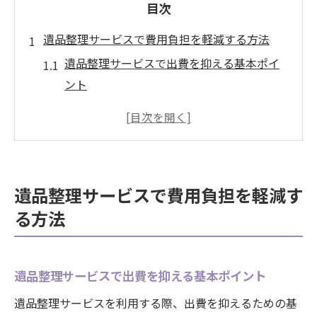
目次
遺品整理サービスで費用負担を軽減する方法
遺品整理サービスで出費を抑える基本ポイ
ント
買取対応の遺品整理業者を選ぶコツ
遺品整理のプロが教える作業効率化の秘訣
無駄な費用をかけない遺品整理サービスの
活用法
遺品整理サービスで費用負担を軽減す
買取サービス併用で遺品整理の負担減を目
る方法
指す
費用負担軽減に役立つ遺品整理の準備術
買取を活用した遺品整理の賢い進め方
遺品整理サービスで出費を抑える基本ポイント
買取サービス併用で賢く遺品整理を進める
遺品整理サービスを利用する際、出費を抑えるための基
方法