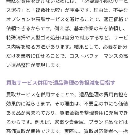
無駄な費用をかけないためには、「必要最小限のサービ
安く抑えたい人のための遺品整理業者選び
ス選択」と「複数社比較」が重要です。理由は、不要な
費用相場を知ることで遺品整理の無駄削減
オプションや高額サービスを避けることで、適正価格で
を実現
依頼できるからです。例えば、基本作業のみを依頼し、
遺品整理で使える買取活用術を紹介
特殊清掃や大型ゴミ処分は自分で対応するなど、サービ
ゴミ処分から買取まで効率的な遺品整理術
ス内容を絞る方法があります。結果として、必要な部分
遺品整理と買取を組み合わせた効率的な進
だけを業者に任せることで、コストパフォーマンスの高
め方
い遺品整理が実現します。
ゴミ処分と買取の使い分けで作業を最適化
買取サービス併用で遺品整理の負担減を目指す
遺品整理時の分別と買取対象品の見極め方
買取サービスを併用することで、遺品整理の費用負担を
買取活用でゴミを減らす遺品整理の工夫
効果的に減らせます。その理由は、不要品の中にも価値
遺品整理に役立つ正しいゴミ処分方法
ある品が含まれており、買取金額を整理費用に充当でき
効率よく遺品整理を進めるためのポイント
るからです。例えば、家電や貴金属、ブランド品などは
信頼できる遺品整理サービス選びのポイント
高価買取が期待できます。実際に、買取対応業者へ一括
信頼できる遺品整理サービスの見分け方