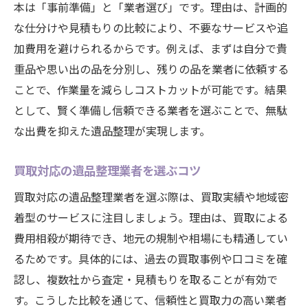
本は「事前準備」と「業者選び」です。理由は、計画的
遺品整理時に買取を最大限活用するポイン
な仕分けや見積もりの比較により、不要なサービスや追
ト
加費用を避けられるからです。例えば、まずは自分で貴
買取対象品の見極めが遺品整理費用節約の
重品や思い出の品を分別し、残りの品を業者に依頼する
鍵
ことで、作業量を減らしコストカットが可能です。結果
として、賢く準備し信頼できる業者を選ぶことで、無駄
遺品整理と買取の両立で作業効率アップ
な出費を抑えた遺品整理が実現します。
遺品整理を有利に進める買取サービスの選
び方
買取対応の遺品整理業者を選ぶコツ
買取を活かした遺品整理の実践的な段取り
買取対応の遺品整理業者を選ぶ際は、買取実績や地域密
費用節約なら遺品整理と買取の組み合わせが鍵
着型のサービスに注目しましょう。理由は、買取による
遺品整理と買取の併用が費用節約の近道
費用相殺が期待でき、地元の規制や相場にも精通してい
買取活用による遺品整理のコストダウン方
るためです。具体的には、過去の買取事例や口コミを確
法
認し、複数社から査定・見積もりを取ることが有効で
遺品整理費用を抑えるための買取の選択基
す。こうした比較を通じて、信頼性と買取力の高い業者