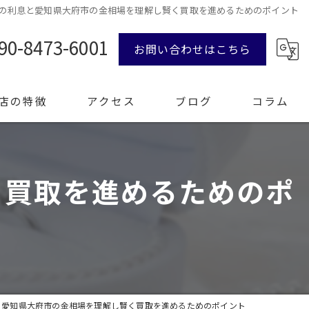
の利息と愛知県大府市の金相場を理解し賢く買取を進めるためのポイント
90-8473-6001
お問い合わせはこちら
店の特徴
アクセス
ブログ
コラム
く買取を進めるためのポ
ンド品
計
エリー
整理
と愛知県大府市の金相場を理解し賢く買取を進めるためのポイント