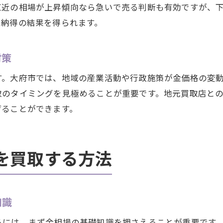
直近の相場が上昇傾向なら急いで売る判断も有効ですが、
買取時に注目すべき金相場の指標を紹介
、納得の結果を得られます。
金相場の上下動を活かした買取判断術
金相場変動と買取価格の密接なつながり
対策
買取成功へ導く金相場チェックのコツ
す。大府市では、地域の産業活動や行政施策が金価格の変
補助制度と連動する金の利息の知識
取のタイミングを見極めることが重要です。地元買取店と
補助制度の特徴と金相場の関係を解説
げることができます。
金の利息活用と補助制度併用のポイント
買取で知っておきたい補助制度の最新動向
金相場の変化と補助金活用の実践法
を買取する方法
補助策を活かした金利息の買取戦略
知識
るには、まず金相場の基礎知識を押さえることが重要です