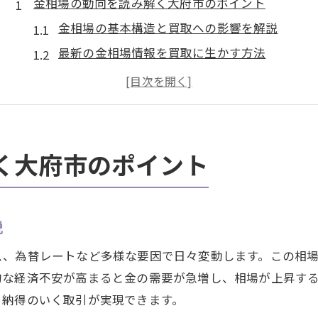
金相場の動向を読み解く大府市のポイント
金相場の基本構造と買取への影響を解説
最新の金相場情報を買取に生かす方法
金相場の変動要因と大府市の特徴を探る
買取時の金相場チェックで失敗を防ぐ秘訣
地元経済が金相場に与える影響と買取対策
愛知県大府市で賢く金を買取する方法
く大府市のポイント
金相場を見極めた賢い買取手順の基礎知識
大府市で金相場を活用した買取戦略のコツ
説
買取前に押さえるべき金相場情報の集め方
金相場と買取査定額の関係を徹底解説
ス、為替レートなど多様な要因で日々変動します。この相
地元の金相場動向を買取時に生かす実践法
的な経済不安が高まると金の需要が急増し、相場が上昇す
、納得のいく取引が実現できます。
金の利息を活かす買取の賢い進め方