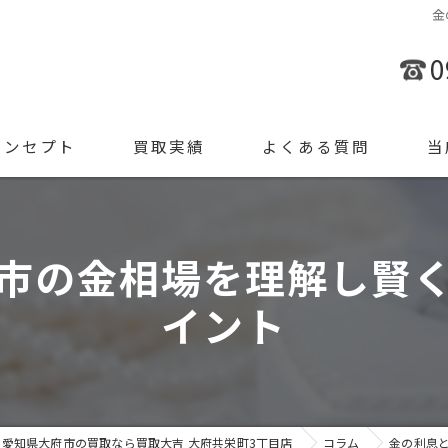
金
0
コンセプト
買取実績
よくある質問
当
金
市の金相場を理解し賢
ブラ
イント
腕時
ジュ
遺品
愛知県大府市の買取なら買取大吉 大府共栄町3丁目店
コラム
金の利息