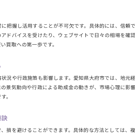
金相場と利息の関係を買取視点で理解する
金の利息を考慮した買取時期の見極め方
買取に有利な金相場と利息情報の活用法
常に把握し活用することが不可欠です。具体的には、信頼
のアドバイスを受けたり、ウェブサイトで日々の相場を確
金利息を生かした買取価格アップの工夫
賢い買取への第一歩です。
金相場と利息を同時に意識した賢い買取方法
公債費も影響する大府市金相場の今
る
公債費の動向と金相場の関係を明確に解説
金相場変動に及ぼす公債費の影響を探る
済状況や行政施策も影響します。愛知県大府市では、地元
業の景気動向や行政による助成金の動きが、市場心理に影
大府市の財政指標と金相場をどう理解するか
です。
公債費比率が金相場買取に与える影響とは
金相場と公債費の同時チェックで買取対策
秘訣
金相場変動と買取の判断基準を解説
で、損を避けることができます。具体的な方法としては、
金相場の変動要因と買取タイミング選び