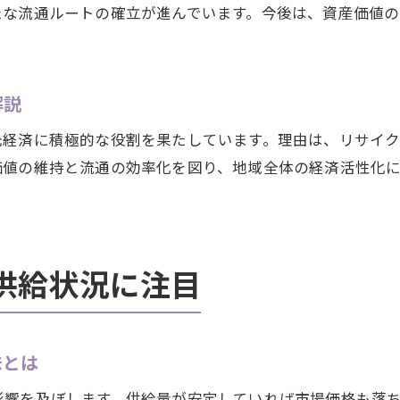
たな流通ルートの確立が進んでいます。今後は、資産価値
大府市で最適な貴金属売却時期を見極めるコツ
タイミングを逃さない貴金属買取のポイント
貴金属市場の流れを読むタイミング戦略
解説
供給状況を踏まえた貴金属価値の判断法
元経済に積極的な役割を果たしています。理由は、リサイ
リサイクル視点で見る貴金属供給の今
価値の維持と流通の効率化を図り、地域全体の経済活性化
貴金属リサイクルが供給に与える役割を考える
大府市で注目される貴金属のリサイクル動向
リサイクル貴金属が地域供給にどう影響するか
貴金属供給と環境配慮の取り組みを解説
供給状況に注目
大府市で広がる貴金属リサイクルのメリット
味とは
影響を及ぼします。供給量が安定していれば市場価格も落