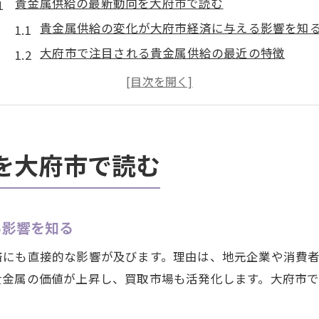
貴金属供給の最新動向を大府市で読む
貴金属供給の変化が大府市経済に与える影響を知
大府市で注目される貴金属供給の最近の特徴
貴金属供給と市場動向を見極めるためのポイント
大府市の貴金属流通状況から読み取る今後の展望
地域企業と貴金属供給の関係を詳しく解説
賢い買取を目指すなら供給状況に注目
を大府市で読む
貴金属供給動向が買取価格に与える意味とは
大府市の供給状況を踏まえた賢い買取戦略
る影響を知る
貴金属の適正な買取時期を供給から見極める
供給情報を活用した貴金属買取のコツを伝授
済にも直接的な影響が及びます。理由は、地元企業や消費
大府市で失敗しない貴金属買取の考え方
貴金属の価値が上昇し、買取市場も活発化します。大府市
。
愛知県大府市で貴金属を高く売るコツ