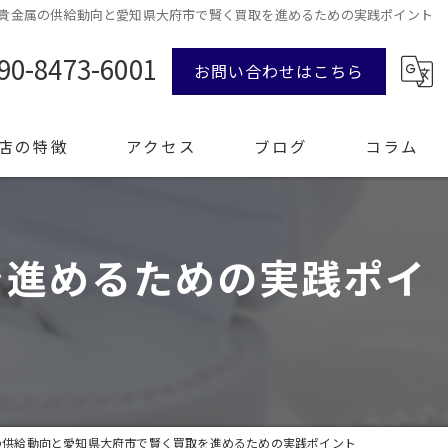
貴金属の供給動向と愛知県大府市で賢く買取を進めるための実践ポイント
90-8473-6001
お問い合わせはこちら
店の特徴
アクセス
ブログ
コラム
を進めるための実践ポイ
ンド品
計
エリー
整理
の供給動向と愛知県大府市で賢く買取を進めるための実践ポイント