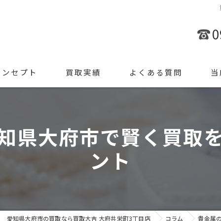
0
コンセプト
買取実績
よくある質問
当
金
知県大府市で賢く買取
ブラ
ント
腕時
ジュ
遺品
愛知県大府市の買取なら買取大吉 大府共栄町3丁目店
コラム
貴金属