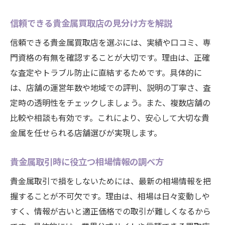
大府市の貴金属買取専門店が支持される理
信頼できる貴金属買取店の見分け方を解説
由
信頼できる貴金属買取店を選ぶには、実績や口コミ、専
口コミや評判が高い貴金属買取の特徴を紹
門資格の有無を確認することが大切です。理由は、正確
介
な査定やトラブル防止に直結するためです。具体的に
貴金属取引で避けたい失敗例と対策方法
は、店舗の運営年数や地域での評判、説明の丁寧さ、査
貴金属の売却を検討するなら押さえたい大府市
定時の透明性をチェックしましょう。また、複数店舗の
情報
比較や相談も有効です。これにより、安心して大切な貴
貴金属売却前に知っておきたい大府市の特
金属を任せられる店舗選びが実現します。
徴
買取店選びで差がつく貴金属売却の成功術
貴金属取引時に役立つ相場情報の調べ方
大府市で利用できる貴金属買取サービス一
貴金属取引で損をしないためには、最新の相場情報を把
覧
握することが不可欠です。理由は、相場は日々変動しや
貴金属査定を依頼する前の準備ポイント
すく、情報が古いと適正価格での取引が難しくなるから
貴金属売却時に役立つ大府市の最新トレン