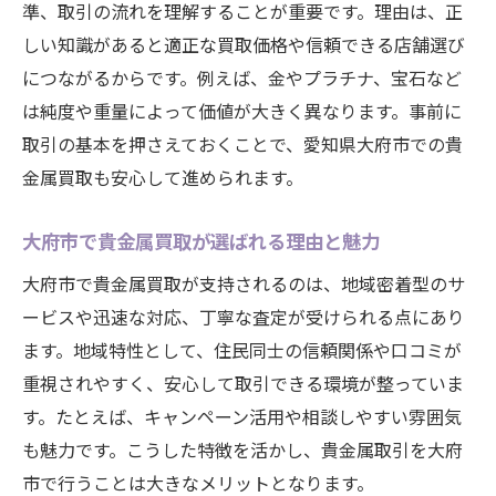
貴金属買取をスムーズに進める手続き方法
準、取引の流れを理解することが重要です。理由は、正
しい知識があると適正な買取価格や信頼できる店舗選び
オンライン査定を活用した貴金属売却の利
につながるからです。例えば、金やプラチナ、宝石など
点
は純度や重量によって価値が大きく異なります。事前に
資産運用に役立つ貴金属取引のポイント
取引の基本を押さえておくことで、愛知県大府市での貴
貴金属取引を資産運用へ活かす考え方とは
金属買取も安心して進められます。
貴金属買取で資産価値を最大化する戦略
相場変動を見極める貴金属取引のタイミン
大府市で貴金属買取が選ばれる理由と魅力
グ
大府市で貴金属買取が支持されるのは、地域密着型のサ
不要な貴金属を活用して資産を増やす方法
ービスや迅速な対応、丁寧な査定が受けられる点にあり
貴金属買取を活用した資産管理のコツ
ます。地域特性として、住民同士の信頼関係や口コミが
信頼性重視なら大府市での貴金属買取がおすす
重視されやすく、安心して取引できる環境が整っていま
め
す。たとえば、キャンペーン活用や相談しやすい雰囲気
貴金属買取で重視したい信頼性のポイント
も魅力です。こうした特徴を活かし、貴金属取引を大府
市で行うことは大きなメリットとなります。
安心して任せられる貴金属店の選び方とは