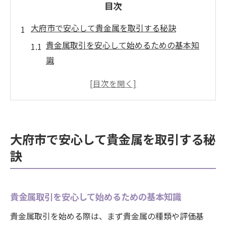
目次
大府市で安心して貴金属を取引する秘訣
貴金属取引を安心して始めるための基本知
識
大府市で貴金属買取が選ばれる理由と魅力
信頼できる貴金属買取店の見分け方を解説
貴金属取引時に役立つ相場情報の調べ方
店舗選びで失敗しない貴金属取引のコツ
大府市で安心して貴金属を取引する秘
貴金属買取を成功させるための大府市活用術
訣
大府市で貴金属を高く売るためのポイント
買取店の特徴と貴金属査定の流れを紹介
貴金属取引を安心して始めるための基本知識
貴金属買取時に活用したいキャンペーン情
報
貴金属取引を始める際は、まず貴金属の種類や評価基