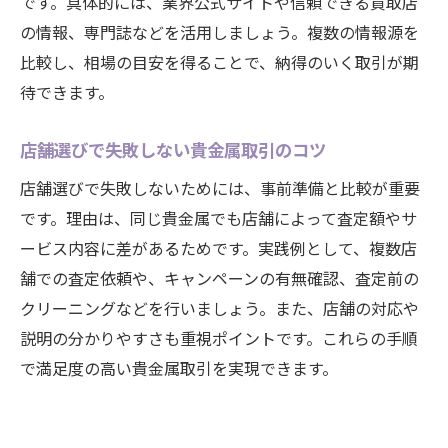
です。具体的には、業界公式サイトや信頼できる買取店
ド
の情報、専門誌などを活用しましょう。複数の情報源を
エコ活動にもつながる貴金属買取の魅力とは
比較し、相場の目安を得ることで、納得のいく取引が期
待できます。
貴金属買取が環境に与えるメリットを紹介
エコ活動として注目される貴金属リサイク
店舗選びで失敗しない貴金属取引のコツ
ル
店舗選びで失敗しないためには、事前準備と比較が重要
断捨離と貴金属買取の意外な関係を考える
です。理由は、同じ貴金属でも店舗によって査定額やサ
大府市で広がる貴金属リユースの取り組み
ービス内容に差があるためです。実践例として、複数店
貴金属取引を通じたエコ活動の実践方法
舗での査定依頼や、キャンペーンの有無確認、査定前の
クリーニングなどを行いましょう。また、店舗の対応や
説明の分かりやすさも重視ポイントです。これらの手順
で満足度の高い貴金属取引を実現できます。