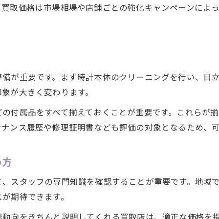
大府市で注目されるメンズ時計の最新トレンド
。買取価格は市場相場や店舗ごとの強化キャンペーンによ
時計を愛用する男性に人気の買取サービス
時計買取市場でメンズモデルが高評価な理由
大府市で求められる時計ブランドの傾向
時計を資産として考える大府市の視点
準備が重要です。まず時計本体のクリーニングを行い、目
時計買取なら大府市で正当評価が受けられる
印象が大きく変わります。
大府市の時計買取店が正当評価される理由
どの付属品をすべて揃えておくことが重要です。これらが
メンズ時計の真価を見抜く査定ポイント
テナンス履歴や修理証明書なども評価の対象となるため、
大府市で安心して時計を預けられる体制とは
時計買取で重視される信頼性と実績の重要性
め方
正当評価を受けるための時計メンテナンス術
ミ、スタッフの専門知識を確認することが重要です。地域
高級時計を大府市で納得価格で手放すコツ
スが期待できます。
高級時計を大府市で高値買取につなげる準備
場動向をきちんと説明してくれる買取店は、適正な価格を