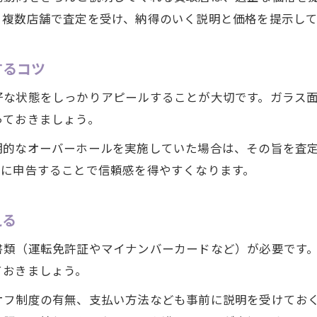
時計の付加価値を伝えるポイントを知る
。複数店舗で査定を受け、納得のいく説明と価格を提示し
大府市の査定基準を活かした売却戦略
時計の状態管理で納得価格を目指す方法
するコツ
高級時計売却時に損をしないための注意点
好な状態をしっかりアピールすることが大切です。ガラス
安心して時計を売るなら大府市が選ばれる訳
っておきましょう。
大府市の時計買取サービスの安心ポイント
期的なオーバーホールを実施していた場合は、その旨を査
時計売却時のトラブル回避術を解説
直に申告することで信頼感を得やすくなります。
メンズ時計の買取が大府市で人気な理由
地元で時計を売るメリットとサポート体制
える
時計買取に関する相談窓口の活用法
書類（運転免許証やマイナンバーカードなど）が必要です
ておきましょう。
オフ制度の有無、支払い方法なども事前に説明を受けてお