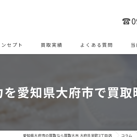
0
コンセプト
買取実績
よくある質問
当
金
ブラ
力を愛知県大府市で買取
腕時
ジュ
遺品
愛知県大府市の買取なら買取大吉 大府共栄町3丁目店
コラム