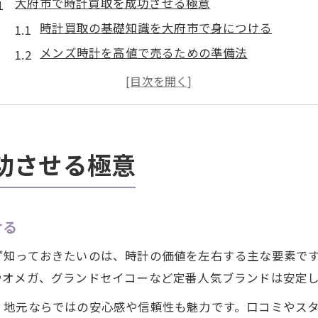
大府市で時計買取を成功させる極意
時計買取の基礎知識を大府市で身につける
メンズ時計を高値で売るための準備法
大府市で信頼される時計買取店の見極め方
買取時に時計の状態を最大限アピールするコツ
時計買取に必要な書類と注意点を押さえる
愛知県大府市のメンズ時計を高く売る方法
功させる極意
メンズ時計の価値を左右する大府市の特徴
時計ブランドごとの買取価格の違いを理解する
ける
大府市で時計を高く売るための査定ポイント
時計の付属品が買取価格に与える影響とは
ず知っておきたいのは、時計の価値を左右する主な要素で
大府市の市場動向に合わせた時計の売却タイミン
やオメガ、グランドセイコーなど定番人気ブランドは安定
メンズ愛用の時計が大府市で注目される理由
、地元ならではの安心感や信頼性も魅力です。口コミやス