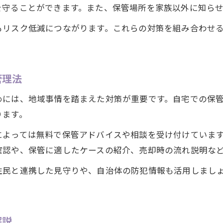
自宅保管で貴金属の価値を維持するコツ
を守ることができます。また、保管場所を家族以外に知ら
貴金属を自宅で守るための工夫と注意点
もリスク低減につながります。これらの対策を組み合わせ
保管場所による貴金属の劣化リスクを減らす
自宅管理で買取価格を下げないための対策
貴金属の保管トラブルを防ぐ実践方法
管理法
安心して貴金属を買取へ出すための準備
めには、地域事情を踏まえた対策が重要です。自宅での保
貴金属の買取前に押さえたい準備ポイント
ります。
買取査定に有利な貴金属の整え方とは
よっては無料で保管アドバイスや相談を受け付けています
愛知県大府市で安心して買取に出す方法
確認や、保管に適したケースの紹介、売却時の流れ説明な
貴金属を高く売るための事前チェック事項
住民と連携した見守りや、自治体の防犯情報も活用しまし
買取前に確認したい貴金属の保存状態
大切な貴金属の保管先選びで気をつけたい点
信頼できる貴金属保管先の選び方ガイド
解説