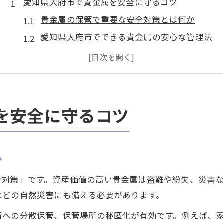
愛知県大府市で貴金属を安全に守るコツ
貴金属の保管で重要な安全対策とは何か
愛知県大府市でできる貴金属の安心な管理法
買取を見据えた貴金属の保管ポイント解説
自宅で貴金属を守るための注意点を知ろう
貴金属保管に役立つ最新の工夫と実践例
高価買取を目指す貴金属保管術とは
を安全に守るコツ
高価買取につながる貴金属の保管環境作り
貴金属の状態を保つ保管方法とその理由
か
査定で高評価を得るための貴金属管理の秘訣
貴金属の価値を下げない保管のポイント紹介
全対策」です。資産価値の高い貴金属は盗難や紛失、災害
買取時に損しないための保管術を徹底解説
などの自然災害にも備える必要があります。
自宅で貴金属の価値を守るポイント解説
所への分散保管、保管場所の秘匿化が有効です。例えば、