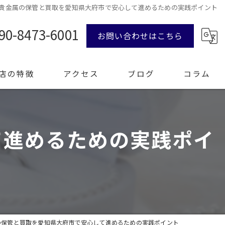
貴金属の保管と買取を愛知県大府市で安心して進めるための実践ポイント
90-8473-6001
お問い合わせはこちら
店の特徴
アクセス
ブログ
コラム
て進めるための実践ポイ
ンド品
計
エリー
整理
の保管と買取を愛知県大府市で安心して進めるための実践ポイント