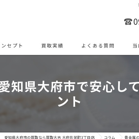
0
コンセプト
買取実績
よくある質問
当
金
愛知県大府市で安心し
ブラ
ント
腕時
ジュ
遺品
愛知県大府市の買取なら買取大吉 大府共栄町3丁目店
コラム
貴金属