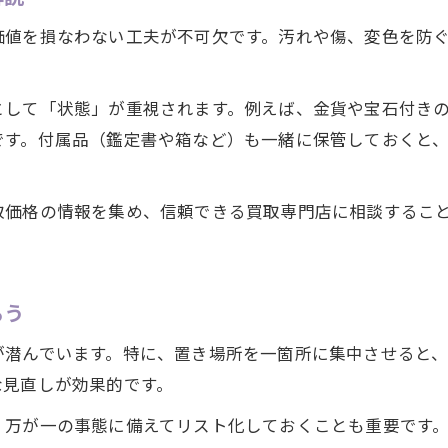
保管先選びで重視すべき貴金属の安全性
価値を損なわない工夫が不可欠です。汚れや傷、変色を防
貴金属を預ける際の注意点とチェック項目
保管先のサービス比較で貴金属を守る方法
として「状態」が重視されます。例えば、金貨や宝石付き
貴金属の出し入れに便利な保管先の特徴
です。付属品（鑑定書や箱など）も一緒に保管しておくと
貴金属の安心買取を進めるための工夫
貴金属買取で安心を得るための工夫と配慮
取価格の情報を集め、信頼できる買取専門店に相談するこ
失敗しない貴金属買取のポイントを解説
貴金属の査定アップを目指す工夫とは何か
買取時のトラブルを避ける確認事項
ろう
納得できる貴金属買取のための準備方法
が潜んでいます。特に、置き場所を一箇所に集中させると
な見直しが効果的です。
、万が一の事態に備えてリスト化しておくことも重要です