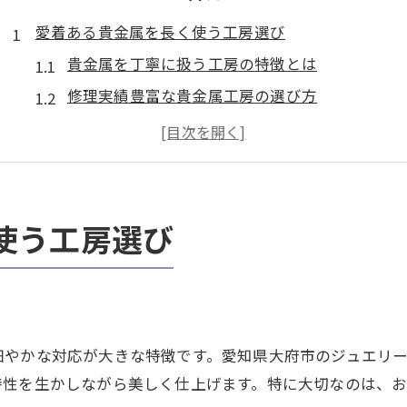
愛着ある貴金属を長く使う工房選び
貴金属を丁寧に扱う工房の特徴とは
修理実績豊富な貴金属工房の選び方
貴金属を長持ちさせる工房の見極め方
貴金属の修理対応で重視すべきポイント
貴金属工房と買取の上手な関わり方
大府市で安心貴金属修理のポイントを解説
使う工房選び
大府市の貴金属修理が安心な理由とは
貴金属修理の費用相場と注意点を解説
貴金属修理で信頼される工房の条件
貴金属修理依頼時の確認ポイントまとめ
細やかな対応が大きな特徴です。愛知県大府市のジュエリ
貴金属の買取相談が可能な修理工房も
特性を生かしながら美しく仕上げます。特に大切なのは、