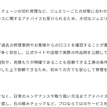
。
ジュエリーリフォームも対応する貴金属修理術
貴金属修理とリフォームの違いとメリット
、チェーンの切れ修理など、ジュエリーごとの状態に合わ
ンスに関するアドバイスも受けられるため、大切なジュエ
オーダーメイドも可能な貴金属修理事例
貴金属のリフォーム依頼時の注意点
貴金属修理で叶える新しいジュエリーデザイン
リフォーム後も安心な貴金属メンテナンス法
ず過去の修理事例やお客様からの口コミを確認することが
リメイク希望なら貴金属修理も一緒に相談を
が多く存在し、公式サイトや店頭で実際の作品例を公開し
リメイクと貴金属修理の同時相談が安心
囲気や、見積もりが明確であることも信頼できる工房の条
貴金属リメイクで叶う新たな活用法とは
得した上で依頼できるため、初めての方でも安心して修理
修理とリメイクで貴金属の価値を最大化
貴金属リメイク工房選びの注意点まとめ
貴金属買取も活用したリメイクのすすめ
でなく、日常のメンテナンスや取り扱い方法までアドバイ
アクセサリー修理や買取まで幅広く対応できる理由
き直し、石の緩みチェックなど、プロならではのサービス