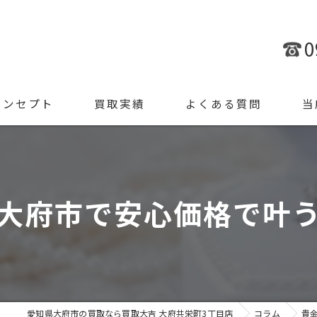
0
コンセプト
買取実績
よくある質問
当
金
ブラ
大府市で安心価格で叶
腕時
ジュ
遺品
愛知県大府市の買取なら買取大吉 大府共栄町3丁目店
コラム
貴