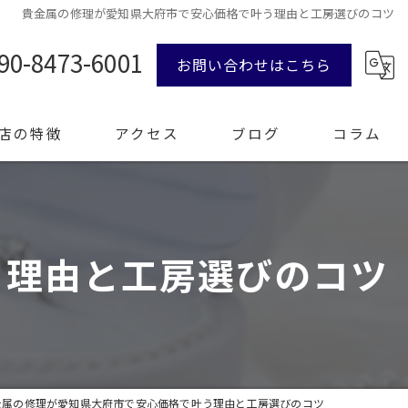
貴金属の修理が愛知県大府市で安心価格で叶う理由と工房選びのコツ
90-8473-6001
お問い合わせはこちら
店の特徴
アクセス
ブログ
コラム
ンド品
う理由と工房選びのコツ
計
エリー
整理
金属の修理が愛知県大府市で安心価格で叶う理由と工房選びのコツ