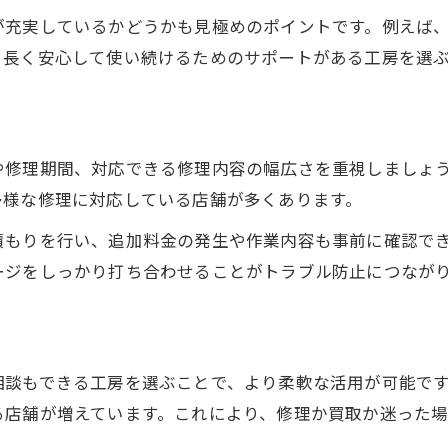
貴金属修理と買取が一括相談できる強み
が充実しているかどうかも見極めのポイントです。例えば
幅広いアクセサリー修理対応のポイント
、長く安心して使い続けるためのサポートがある工房を選
貴金属工房での買取サービスの魅力
貴金属修理で実感できる安心サポート体制
ト
アクセサリー修理と貴金属買取の流れ
や修理期間、対応できる修理内容の幅広さを重視しましょ
信頼できる貴金属修理の見極め方を伝授
多様な修理に対応している店舗が多くあります。
口コミで選ぶ貴金属修理工房のポイント
積もりを行い、追加料金の発生や作業内容も事前に確認で
貴金属修理の職人技と信頼度の見分け方
ージをしっかり打ち合わせることがトラブル防止につなが
貴金属修理の実績や保証内容を確認しよう
貴金属修理時の無料相談や見積もり活用
修理後も安心な貴金属アフターサポート
相談もできる工房を選ぶことで、より柔軟な活用が可能で
る店舗が増えています。これにより、修理か買取か迷った