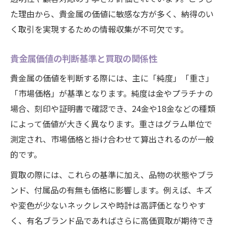
貴金属の価値変動と売却タイミングの見極
た理由から、貴金属の価値に敏感な方が多く、納得のい
め方
く取引を実現するための情報収集が不可欠です。
相場チェックで高値売却を実現する秘訣
貴金属の適正価格を知るための日常的な工
貴金属価値の判断基準と買取の関係性
夫
貴金属の価値を判断する際には、主に「純度」「重さ」
複数店舗で貴金属買取相場を比較するコツ
「市場価格」が基準となります。純度は金やプラチナの
場合、刻印や証明書で確認でき、24金や18金などの種類
によって価値が大きく異なります。重さはグラム単位で
測定され、市場価格と掛け合わせて算出されるのが一般
的です。
買取の際には、これらの基準に加え、品物の状態やブラ
ンド、付属品の有無も価格に影響します。例えば、キズ
や変色が少ないネックレスや時計は高評価となりやす
く、有名ブランド品であればさらに高価買取が期待でき