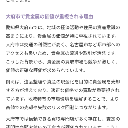
り
大府市で貴金属の価値が重視される理由
店舗選びで重視すべき貴金属買取の基準
愛知県大府市では、地域の経済活動や住民の資産意識の
価値ある貴金属売却なら知っておきたい
高まりにより、貴金属の価値が特に重視されています。
貴金属売却前に知るべき価値評価の基礎知
大府市は交通の利便性が高く、名古屋市など都市部への
識
アクセスも良いため、貴金属の流通や取引が活発です。
貴金属の種類別に変わる査定ポイントを解
こうした背景から、貴金属の買取市場も競争が激しく、
説
価値の正確な評価が求められています。
売却タイミングが買取額に与える影響とは
例えば、遺品整理や資産の現金化を目的に貴金属を売却
貴金属買取のトラブル回避策も事前に把握
する方が増えており、適正な価格での買取が重要視され
貴金属価値を守るための注意点とは何か
ています。地域特有の市場環境を理解することで、より
相場を押さえて賢く貴金属を手放す方法
高値での売却や失敗のリスク回避につながります。
貴金属買取の相場情報を上手に活用する方
大府市では信頼できる買取専門店が多く存在し、査定の
法
透明性や顧客対応の丁寧さが評価されています。こうし