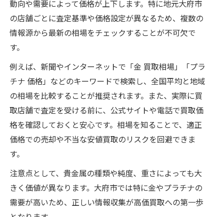
動向や需要によって価格が上下します。特に地元大府市
高価買取へ導く貴金属の保管と手入れの極
の店舗ごとに査定基準や価格設定が異なるため、複数の
意
情報源から最新の相場をチェックすることが不可欠で
大府市で評価される貴金属の特徴を知る
す。
納得の買取へ導く査定の極意とは
例えば、新聞やインターネットで「金 買取相場」「プラ
貴金属価値を最大化する査定の流れを解説
チナ 価格」などのキーワードで検索し、全国平均と地域
査定担当者が見る貴金属のポイントを知る
の相場を比較することが推奨されます。また、実際に買
貴金属買取で評価が上がる工夫と注意点
取店舗で査定を受ける前に、公式サイトや電話で買取価
納得できる貴金属の査定を受けるために
格を確認しておくと安心です。相場を知ることで、適正
貴金属の価値を損なわない査定書類の活用
価格での売却や不当な安値買取のリスクを回避できま
大府市で選ばれる貴金属買取の流れ
す。
貴金属買取の一般的な流れを詳しく紹介
注意点として、貴金属の種類や純度、重さによっても大
大府市で安心できる買取手順のポイント
きく価値が異なります。大府市では特に金やプラチナの
貴金属査定から現金化までのプロセス解説
需要が高いため、正しい情報収集が高価買取への第一歩
貴金属価値を納得して売却するための段取
となります。