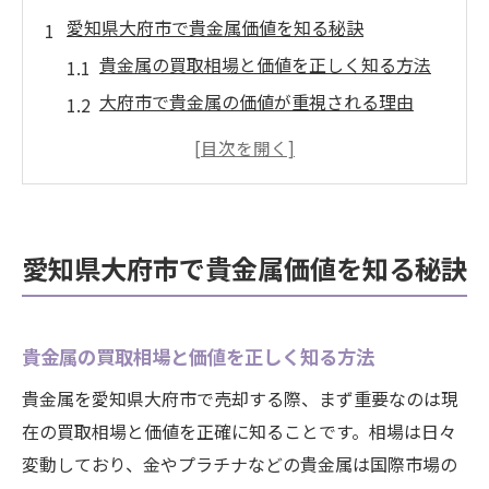
愛知県大府市で貴金属価値を知る秘訣
貴金属の買取相場と価値を正しく知る方法
大府市で貴金属の価値が重視される理由
貴金属価値の判断基準と買取の関係性
高価買取を狙うなら知っておきたい貴金属
情報
安心して買取相談できる店舗選びの秘訣
愛知県大府市で貴金属価値を知る秘訣
貴金属を高く売るポイントを解説
貴金属買取で高値を引き出すコツを押さえ
る
貴金属の買取相場と価値を正しく知る方法
査定前に必須の貴金属価値チェックポイン
貴金属を愛知県大府市で売却する際、まず重要なのは現
ト
在の買取相場と価値を正確に知ることです。相場は日々
貴金属の売却で損をしないための準備方法
変動しており、金やプラチナなどの貴金属は国際市場の