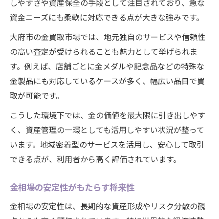
しやすさや資産保全の手段として注目されており、急な
金相場の動向から見る適切な売却時期
資金ニーズにも柔軟に対応できる点が大きな強みです。
大府市で選ばれている買取手法を紹介
大府市の金買取市場では、地元独自のサービスや信頼性
注目集まる金の魅力と実践の知恵
の高い査定が受けられることも魅力として挙げられま
金相場の活用術と実践的な買取方法
す。例えば、店舗ごとに金メダルや記念品などの特殊な
大府市でも高まる金の魅力を解説
金製品にも対応しているケースが多く、幅広い品目で買
買取成功のための金相場理解のポイント
取が可能です。
実践者が語る金買取の経験と知恵
こうした環境下では、金の価値を最大限に引き出しやす
金相場を味方に付ける売却のコツ
く、資産管理の一環としても活用しやすい状況が整って
います。地域密着型のサービスを活用し、安心して取引
できる点が、利用者から高く評価されています。
金相場の安定性がもたらす将来性
金相場の安定性は、長期的な資産形成やリスク分散の観