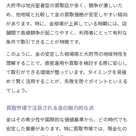
大府市は地元密着型の買取店が多く、競争が激しいた
金相場を活かす資産運用の基礎知識
め、他地域と比較して金の買取価格が安定しやすい傾向
大府市で実践する金の資産活用法
があります。特に、金相場が上昇している時期には、店
金買取の視点から見る資産確保のコツ
舗間で高値競争が起こりやすく、利用者にとって有利な
大府市で賢く金を扱うポイント集
条件で取引できることが特徴です。
金相場に注目した賢い買取戦略とは
このように、金の安定した相場感と大府市の地域特性を
大府市で失敗しない金取引の方法
理解することで、資産運用や買取を検討する際に安心し
金相場を読んで納得の買取を実現
て取引ができる環境が整っています。タイミングを見極
買取時に気を付けたい金相場の変化
めて賢く活用することが、失敗を防ぐポイントといえる
でしょう。
大府市で安心できる金買取の選び方
売却成功を左右する金相場の見方とは
買取市場で注目される金の魅力的な点
金相場を見極めて売却を有利に進める
金はその希少性や国際的な価値基準から、どの時代でも
大府市で重視される金売却のポイント
安定した需要があります。特に買取市場では、現金化の
買取前に知っておくべき金相場情報