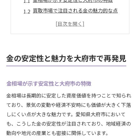
買取市場で注目される金の魅力的な点
金相場の安定性がもたらす将来性
大府市で選ばれる金買取の理由とは
金相場と地域性から見た魅力の比較
価値守る金相場の動きと買取のヒント
金の安定性と魅力を大府市で再発見
金相場の最新動向と賢い買取のコツ
大府市発の金相場分析と買取の実践術
金相場が示す安定性と大府市の特徴
金相場の変動を活かす売却タイミング
金相場は長期的に安定した資産価値を持つことで知られ
買取時に失敗しない金相場の見極め方
ており、景気の変動や経済不安時にも価値が大きく下落
大府市で注目される金買取のポイント
しにくい点が大きな魅力です。愛知県大府市において
資産形成に役立つ金の特長を解説
も、こうした金の安定性が注目されており、地域経済の
金相場が資産形成に与える影響とは
動向や地元の産業とも密接に関係しています。
買取を視野に入れた金選びのポイント