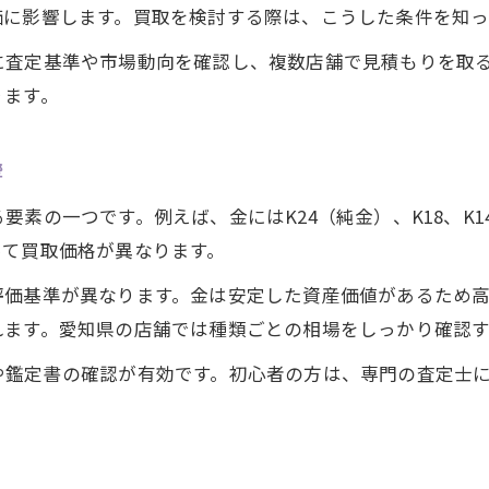
愛知県の貴金属買取市場の特徴を解説
価に影響します。買取を検討する際は、こうした条件を知っ
貴金属買取で重視すべき地域の傾向
に査定基準や市場動向を確認し、複数店舗で見積もりを取
貴金属買取の信頼できる店舗の選び方
ります。
貴金属買取の口コミや体験談から学ぶ
愛知県で高く買取されやすい貴金属の特徴
響
市場動向から考える賢い貴金属の選び方
素の一つです。例えば、金にはK24（純金）、K18、K1
貴金属市場動向を反映した選び方のコツ
って買取価格が異なります。
買取を見据えた貴金属選びのポイント
評価基準が異なります。金は安定した資産価値があるため
価値が安定しやすい貴金属の特徴を解説
れます。愛知県の店舗では種類ごとの相場をしっかり確認
最新市場情報を活かした賢い貴金属選択術
や鑑定書の確認が有効です。初心者の方は、専門の査定士
将来性ある貴金属を見極めるポイント
相場を把握して貴金属買取を有利に進める
貴金属買取で重視したい最新相場情報