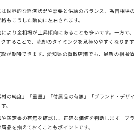
相場のチェックで貴金属取引を有利に
には世界的な経済状況や需要と供給のバランス、為替相場
貴金属の相場変動と買取価格の関係性
価格もこうした動向に左右されます。
買取時に役立つ貴金属相場の見方を解説
向により金相場が上昇傾向にあることも多いです。一方で
相場情報を活用した貴金属買取のポイント
ックすることで、売却のタイミングを見極めやすくなります
安心して貴金属を手放すために必要な知識
買取が期待できます。愛知県の買取店舗でも、最新の相場
安心して貴金属を手放すための注意点
貴金属買取時に知っておきたい基礎知識
貴金属のトラブルを防ぐポイントを解説
買取後も安心できる貴金属取引の流れ
素材の純度」「重量」「付属品の有無」「ブランド・デザ
貴金属買取の安全な手続きと確認事項
ます。
印や鑑定書の有無を確認し、正確な価値を判断します。ブ
付属品を揃えておくこともポイントです。