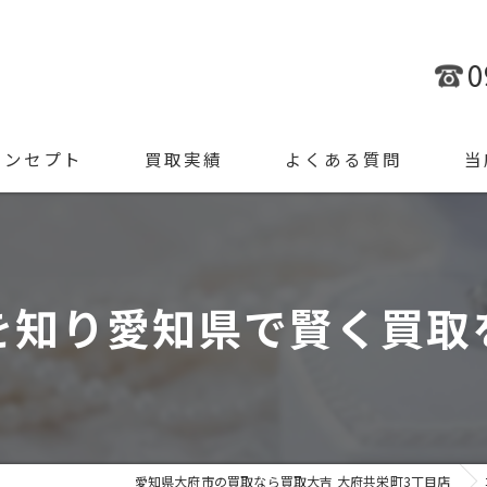
0
コンセプト
買取実績
よくある質問
当
金
ブラ
を知り愛知県で賢く買取
腕時
ジュ
遺品
愛知県大府市の買取なら買取大吉 大府共栄町3丁目店