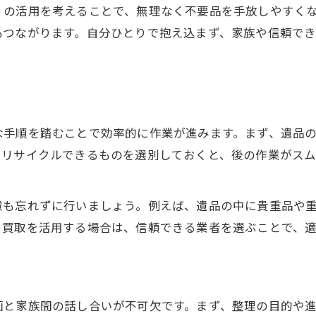
遺品整理で買取を活用する利点とは
」の活用を考えることで、無理なく不要品を手放しやすく
もつながります。自分ひとりで抱え込まず、家族や信頼で
遺品整理の際に買取査定を依頼する流れ
買取可能な遺品の種類と選び方
遺品整理で買取サービスを選ぶ基準
高価買取が期待できる遺品整理のコツ
大府市で実現する効率的な整理方法
な手順を踏むことで効率的に作業が進みます。まず、遺品
やリサイクルできるものを選別しておくと、後の作業がスム
大府市の特徴を活かした遺品整理術
遺品整理で効率化を図る実践テクニック
慮も忘れずに行いましょう。例えば、遺品の中に貴重品や
大府市で遺品整理の相談先を見つける方法
、買取を活用する場合は、信頼できる業者を選ぶことで、
遺品整理に役立つ地域サービスの活用法
効率重視の遺品整理ステップを解説
遺品整理のプロ活用で安心感を得るコツ
遺品整理のプロに依頼するメリット
画と家族間の話し合いが不可欠です。まず、整理の目的や