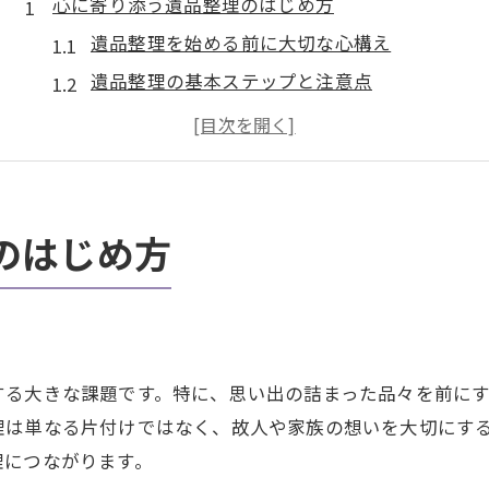
心に寄り添う遺品整理のはじめ方
遺品整理を始める前に大切な心構え
遺品整理の基本ステップと注意点
遺品整理で後悔しないための準備法
家族と共有する遺品整理のポイント
遺品整理で気持ちに整理をつける方法
断捨離を通じた心軽やかな片付け術
のはじめ方
断捨離で心も空間もリフレッシュする方法
遺品整理と断捨離の違いを理解しよう
断捨離が遺品整理に与えるメリット
遺品整理と断捨離を両立させるコツ
する大きな課題です。特に、思い出の詰まった品々を前に
断捨離の実践で得られる心の変化
理は単なる片付けではなく、故人や家族の想いを大切にす
理につながります。
買取サービスで賢く進める遺品整理