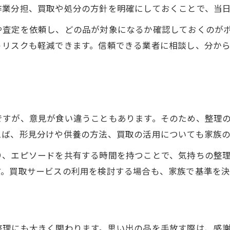
作業分担、買取や処分の方針を明確にしておくことで、当
安心できる遺品整理業者の選び方
遺品整理プロのサポート内容を解説
や査定を依頼し、どの品が対象になるか確認しておくのが
うリスクも軽減できます。信頼できる業者に相談し、分か
遺品整理でプロが重視するポイント
プロ活用で遺品整理がスムーズになる理由
思い出を大切に手放す断捨離の極意
思い出の品を遺品整理でどう扱うか
遺品整理と断捨離で後悔しないコツ
ですが、意見が食い違うこともあります。そのため、整理
えば、形見分けや供養の方法、買取の活用についても家族
思い出を残す断捨離の実践方法
遺品整理で写真や手紙を整理する工夫
り、エピソードを共有する時間を持つことで、気持ちの整
す。買取サービスの利用を検討する場合も、家族で基準を決
遺品整理で迷った時の対処法を知る
整理にも大きく関わります。思い出の品を手放す際は、感