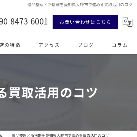
遺品整理と断捨離を愛知県大府市で進める買取活用のコツ
90-8473-6001
お問い合わせはこちら
店の特徴
アクセス
ブログ
コラム
ンド品
る買取活用のコツ
計
エリー
整理
ム
遺品整理と断捨離を愛知県大府市で進める買取活用のコツ