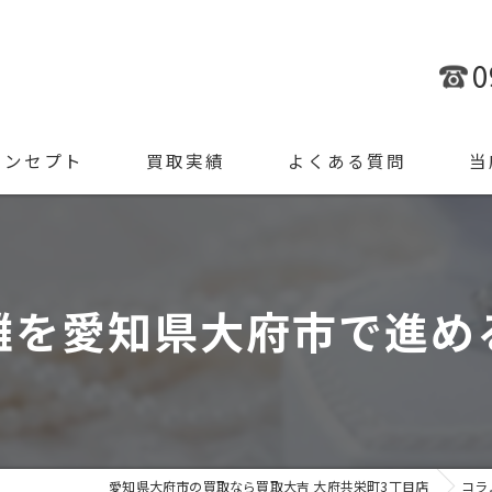
0
コンセプト
買取実績
よくある質問
当
金
ブラ
離を愛知県大府市で進め
腕時
ジュ
遺品
愛知県大府市の買取なら買取大吉 大府共栄町3丁目店
コラ