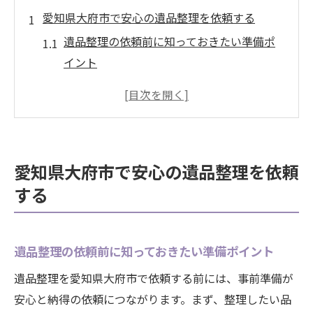
愛知県大府市で安心の遺品整理を依頼する
遺品整理の依頼前に知っておきたい準備ポ
イント
大府市で安心して遺品整理を進めるコツ
信頼できる便利屋と遺品整理サービスの特
徴
遺品整理で買取を活用するメリットとは
愛知県大府市で安心の遺品整理を依頼
口コミや評判を活かした遺品整理業者の選
する
び方
遺品整理と便利屋の賢い使い方とは
遺品整理を便利屋に依頼する際の注意点
遺品整理の依頼前に知っておきたい準備ポイント
便利屋利用で手間を省く遺品整理の進め方
遺品整理を愛知県大府市で依頼する前には、事前準備が
遺品整理と買取サービスの上手な組み合わ
安心と納得の依頼につながります。まず、整理したい品