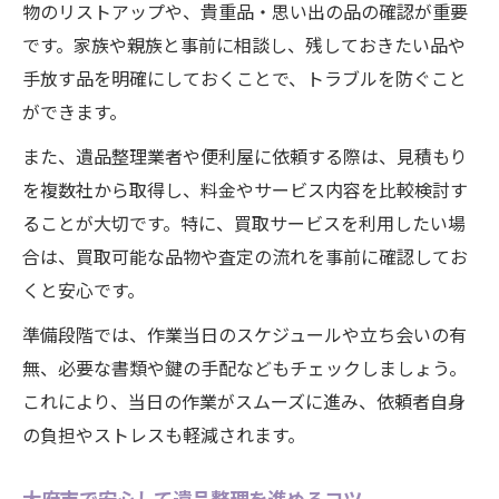
せ方
物のリストアップや、貴重品・思い出の品の確認が重要
複数サービスを同時に依頼するメリット
です。家族や親族と事前に相談し、残しておきたい品や
手放す品を明確にしておくことで、トラブルを防ぐこと
遺品整理に強い便利屋の見極め方を解説
ができます。
買取も活用した遺品整理の新常識
遺品整理で買取サービスを利用する理由
また、遺品整理業者や便利屋に依頼する際は、見積もり
を複数社から取得し、料金やサービス内容を比較検討す
価値ある品を見極める遺品整理のコツ
ることが大切です。特に、買取サービスを利用したい場
買取と整理を同時に依頼する際の注意点
合は、買取可能な品物や査定の流れを事前に確認してお
便利屋の買取付き遺品整理サービスとは
くと安心です。
不要品をお得に処分できる遺品整理法
準備段階では、作業当日のスケジュールや立ち会いの有
便利屋利用で手間なく遺品整理を実現
無、必要な書類や鍵の手配などもチェックしましょう。
遺品整理がスムーズに進む便利屋の特徴
これにより、当日の作業がスムーズに進み、依頼者自身
手間のかからない遺品整理サービス活用法
の負担やストレスも軽減されます。
便利屋で遺品整理と不用品回収をまとめて
依頼
大府市で安心して遺品整理を進めるコツ