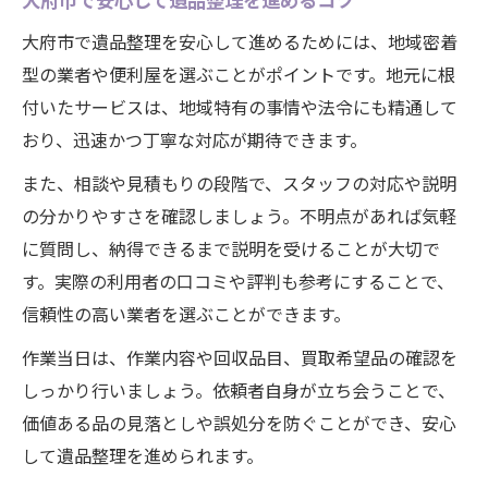
遺品整理と草刈りを同時に依頼する利点
大府市で遺品整理を安心して進めるためには、地域密着
即日対応も可能な遺品整理の便利屋活用術
型の業者や便利屋を選ぶことがポイントです。地元に根
遺品整理サービス選びで抑えるべきポイント
付いたサービスは、地域特有の事情や法令にも精通して
おり、迅速かつ丁寧な対応が期待できます。
遺品整理サービス選びで注目すべき点
信頼できる遺品整理業者の見極め方
また、相談や見積もりの段階で、スタッフの対応や説明
口コミや実績から選ぶ遺品整理サービス
の分かりやすさを確認しましょう。不明点があれば気軽
に質問し、納得できるまで説明を受けることが大切で
女性スタッフ対応の遺品整理で安心を得る
す。実際の利用者の口コミや評判も参考にすることで、
遺品整理の見積もり比較と料金のポイント
信頼性の高い業者を選ぶことができます。
遺品整理のプロに依頼する安心感の理由
作業当日は、作業内容や回収品目、買取希望品の確認を
遺品整理士が対応する安心のサービスとは
しっかり行いましょう。依頼者自身が立ち会うことで、
プロに依頼することで得られる心の余裕
価値ある品の見落としや誤処分を防ぐことができ、安心
専門知識を持つ遺品整理のプロの実力
して遺品整理を進められます。
遺品整理のプロによる丁寧な作業の流れ