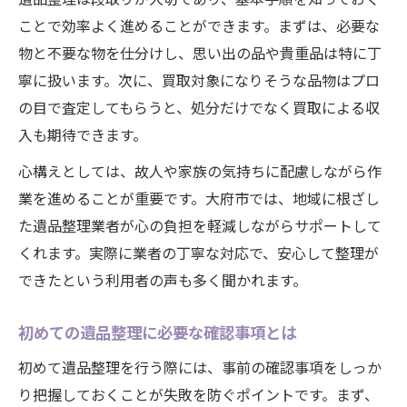
買取査定に強い遺品整理の進め方
ことで効率よく進めることができます。まずは、必要な
物と不要な物を仕分けし、思い出の品や貴重品は特に丁
遺品整理と買取を両立させる賢い方法
寧に扱います。次に、買取対象になりそうな品物はプロ
遺品整理の費用と失敗しない選び方
の目で査定してもらうと、処分だけでなく買取による収
遺品整理の費用相場と賢い節約術
入も期待できます。
遺品整理で追加費用を防ぐチェック方法
心構えとしては、故人や家族の気持ちに配慮しながら作
費用を抑える遺品整理業者の選び方
業を進めることが重要です。大府市では、地域に根ざし
遺品整理の見積もりで注意すべき点
た遺品整理業者が心の負担を軽減しながらサポートして
遺品整理で後悔しないための費用管理
くれます。実際に業者の丁寧な対応で、安心して整理が
感情と向き合う遺品整理のポイント
できたという利用者の声も多く聞かれます。
遺品整理で心の整理を進めるコツ
初めての遺品整理に必要な確認事項とは
感情に寄り添う遺品整理の進め方
遺品整理で思い出を大切にする工夫
初めて遺品整理を行う際には、事前の確認事項をしっか
り把握しておくことが失敗を防ぐポイントです。まず、
遺品整理の負担を和らげる心理的サポート