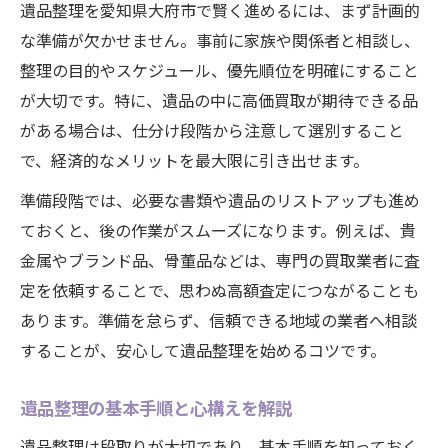
ント
遺品整理を愛知県大府市で賢く進めるには、まず計画的
大府市の遺品整理で大切な家族の想い
な準備が欠かせません。事前に家族や関係者と相談し、
整理の目的やスケジュール、優先順位を明確にすること
安心の遺品整理業者を見極める基準
が大切です。特に、遺品の中に高価買取が期待できる品
効率的な遺品整理で負担を軽減する方法
がある場合は、仕分け段階から注意して選別すること
効率的な遺品整理で心身の負担を減らすコ
で、経済的なメリットを最大限に引き出せます。
ツ
準備段階では、必要な書類や遺品のリストアップも進め
遺品整理をスムーズに進める整理術とは
ておくと、後の作業がスムーズになります。例えば、貴
作業効率が上がる遺品整理の手順解説
金属やブランド品、骨董品などは、専門の買取業者に査
遺品整理で家族の負担を軽減する工夫
定を依頼することで、思わぬ高額査定につながることも
遺品整理を計画的に進めるポイント
あります。準備を怠らず、信頼できる地域の業者へ相談
高価買取を狙う遺品整理のコツとは
することが、安心して遺品整理を始めるコツです。
遺品整理で高価買取を実現するための準備
遺品整理の基本手順と心構えを解説
遺品整理で買取価格を上げるポイント
高価買取が期待できる遺品の特徴
遺品整理は段取りが大切であり、基本手順を知っておく