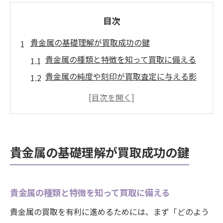
目次
貴金属の基礎理解が買取成功の鍵
貴金属の種類と特徴を知って買取に備える
貴金属の純度や刻印が買取査定に与える影
響
買取前に押さえたい貴金属の基礎知識
貴金属市場の動向を理解して損を防ぐ方法
貴金属の保存状態が買取価格に及ぼす要素
貴金属の基礎理解が買取成功の鍵
大府市で貴金属を高く売る極意
大府市で貴金属買取が注目される理由
貴金属の種類と特徴を知って買取に備える
信頼できる貴金属買取店を選ぶ基準とは
大府市ならではの貴金属高価買取のコツ
貴金属の買取を有利に進めるためには、まず「どのよう