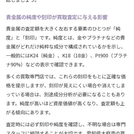
貴金属査定で重視される評価基準を知る
買取査定前にできる貴金属の準備とは
貴金属の純度や刻印が買取査定に与える影響
査定額アップに役立つ貴金属のポイント紹
貴金属の査定額を大きく左右する要素のひとつが「純
介
度」と「刻印」です。純度とは、金やプラチナなどの貴
貴金属査定時の注意点とトラブル回避策
金属がどれだけ純粋な成分で構成されているかを示し、
正しい知識で査定額の根拠を理解する方法
一般的にはK24（純金）、K18（18金）、Pt900（プラチ
ナ90%）などの表示で確認できます。
手放す前に確認したい貴金属の価値
貴金属の価値を見極める基本的なチェック
多くの買取専門店では、これらの刻印をもとに正確な価
ポイント
格を提示しますが、刻印が見えにくい場合や消えてしま
手元の貴金属が持つ資産価値を再確認しよ
っている場合は、別途成分分析が必要になることもあり
う
ます。純度が高いほど資産価値が高くなり、査定額も上
がる傾向にあります。
貴金属の種類別に価値の違いを把握する方
法
査定時には必ず刻印や純度を確認し、不明な場合は専門
価値が変わる要因を知って買取で損しない
スタッフに相談することが大切です。愛知県大府市の買