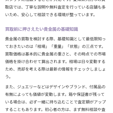
コツ
取店では、丁寧な説明や無料査定を行っている店舗も多
いため、安心して相談できる環境が整っています。
自宅でできる貴金属価値の簡単な見分け方
買取を有利に進めるキャンペーン活用術
買取前に押さえたい貴金属の基礎知識
貴金属買取キャンペーン情報を賢く探す方
貴金属の買取を検討する際、基礎知識として最低限知っ
法
ておきたいのは「相場」「重量」「状態」の三点です。
キャンペーンを利用した貴金属高価買取の
買取価格は基本的に貴金属の重さと、その時点での市場
ポイント
価格を掛け合わせて算出されます。相場は日々変動する
貴金属買取で見逃せないお得なサービス活
ため、売却を考える際は最新の情報をチェックしましょ
用術
う。
チラシや公式アプリで貴金属買取情報をチ
また、ジュエリーなどはデザインやブランド、付属品の
ェック
有無によっても価値が変動します。箱や保証書が残って
キャンペーン併用で貴金属の査定額をアッ
いる場合は、必ず一緒に持ち込むことで査定額がアップ
プさせる
することもあります。初心者の方は、まず無料相談や査