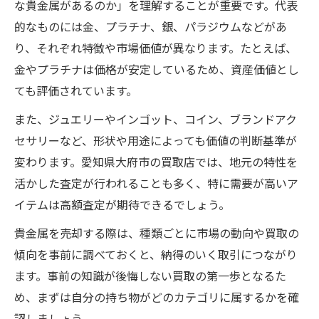
な貴金属があるのか」を理解することが重要です。代表
複数の買取店で相見積もりを取るメリット
的なものには金、プラチナ、銀、パラジウムなどがあ
地域密着型の貴金属買取サービスの活用術
り、それぞれ特徴や市場価値が異なります。たとえば、
貴金属を賢く活かす相場の知識
金やプラチナは価格が安定しているため、資産価値とし
貴金属の相場を調べてベストな売却時期を
ても評価されています。
見極める
また、ジュエリーやインゴット、コイン、ブランドアク
金やプラチナなど貴金属ごとの相場変動を
セサリーなど、形状や用途によっても価値の判断基準が
知る
変わります。愛知県大府市の買取店では、地元の特性を
買取価格の目安となる貴金属相場の確認方
活かした査定が行われることも多く、特に需要が高いア
法
イテムは高額査定が期待できるでしょう。
相場情報を活用して貴金属買取で損しない
貴金属を売却する際は、種類ごとに市場の動向や買取の
ために
傾向を事前に調べておくと、納得のいく取引につながり
貴金属相場の最新動向と売却タイミングの
ます。事前の知識が後悔しない買取の第一歩となるた
関係
め、まずは自分の持ち物がどのカテゴリに属するかを確
納得買取を叶えるための査定ポイント
認しましょう。